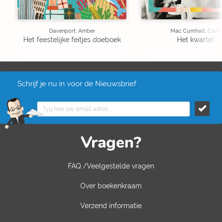
Davenport, Amber
Mac Cumhaill, Clare
Het feestelijke feitjes doeboek
Het kwartet
Schrijf je nu in voor de Nieuwsbrief
Vragen?
FAQ /Veelgestelde vragen
Over boekenkraam
Verzend informatie