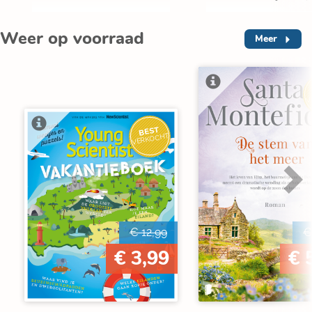
Weer op voorraad
Meer
V
BEST
VERKOCHT
€ 12,99
€
€ 3,99
€ 