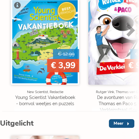
BEST
VERKOCHT
€ 12,99
€
€ 3,99
€ 
New Scientist, Redactie
Rutger Vink, Thomas van G
Young Scientist Vakantieboek
De avonturen van Ru
- bomvol weetjes en puzzels
Thomas en Paco 5 
Verkleinstraal (Spe
Edition)
Uitgelicht
Meer