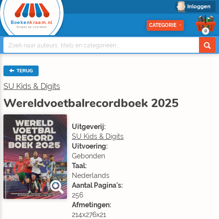
Inloggen
Boeken
kraam.nl
CATEGORIE
Stapel op voordeel
0
TERUG
SU Kids & Digits
Wereldvoetbalrecordboek 2025
Uitgeverij:
SU Kids & Digits
Uitvoering:
Gebonden
Taal:
Nederlands
Aantal Pagina's:
256
Afmetingen:
214x276x21