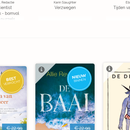
, Redactie
Karin Slaughter
Ell
ientist
Verzwegen
Tijden v
k - bomvol
 puzzels
NIEUW
BEST
BINNEN
VERKOCHT
€ 22,99
€ 22,99