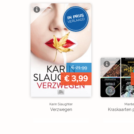
IN PRIJS
VERLAAGD
€ 21,99
€ 3,99
Karin Slaughter
Mante
Verzwegen
Kraskaarten 