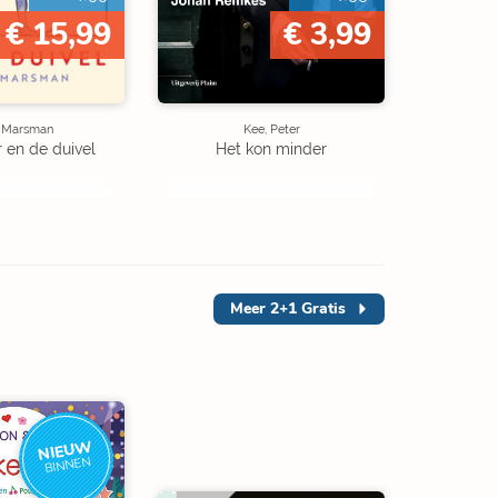
€ 15,99
€ 3,99
e Marsman
Kee, Peter
r en de duivel
Het kon minder
Meer
2+1 Gratis
NIEUW
BINNEN