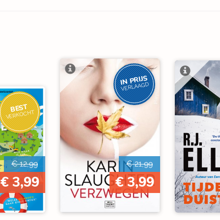
IN PRIJS
VERLAAGD
BEST
VERKOCHT
€ 12,99
€ 21,99
€ 3,99
€ 3,99