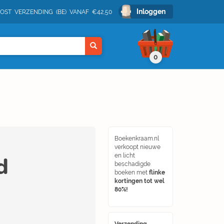
Inloggen
POST VERZENDING (BE) VANAF €42,50
0
Boekenkraam.nl
verkoopt nieuwe
d
en licht
beschadigde
boeken met
flinke
kortingen tot wel
80%!