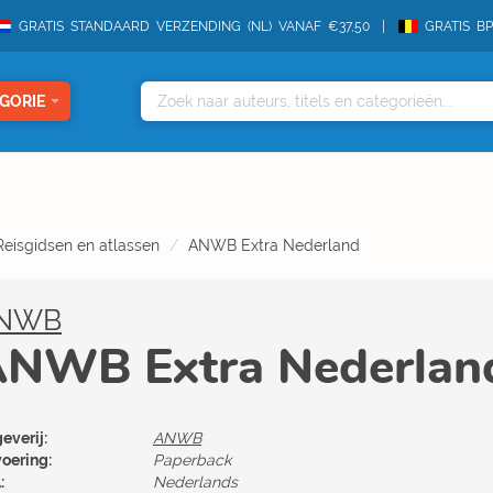
GRATIS STANDAARD VERZENDING (NL) VANAF €37,50
GRATIS B
GORIE
Reisgidsen en atlassen
ANWB Extra Nederland
NWB
NWB Extra Nederlan
everij:
ANWB
voering:
Paperback
:
Nederlands