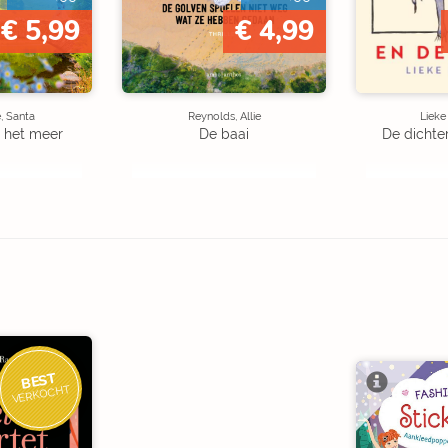
€ 5,99
€ 4,99
, Santa
Reynolds, Allie
Liek
 het meer
De baai
De dichte
BEST
VERKOCHT