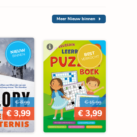
Meer
Nieuw binnen
NIEUW
BEST
BINNEN
VERKOCHT
€ 8,99
€ 15,99
€ 3,99
€ 3,99