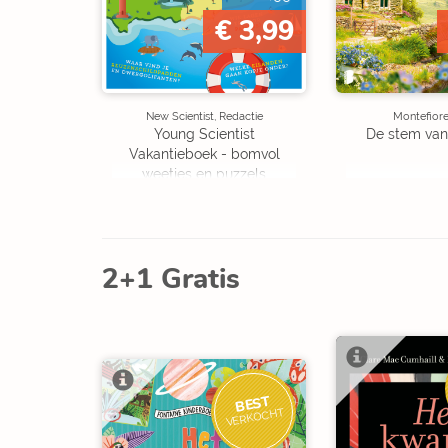
€ 3,99
New Scientist, Redactie
Montefiore
Young Scientist
De stem van
Vakantieboek - bomvol
weetjes en puzzels
2+1 Gratis
BEST
VERKOCHT