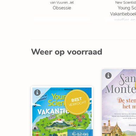
van Vuuren, Jet
New Scientist
Obsessie
Young Sc
Vakantieboe
weetjes en
Weer op voorraad
BEST
VERKOCHT
€ 12,99