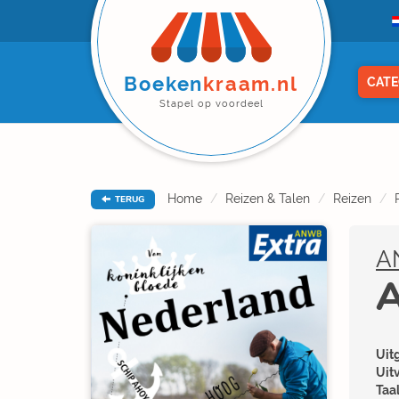
Boeken
kraam.nl
CATE
Stapel op voordeel
Home
Reizen & Talen
Reizen
TERUG
A
A
Uitg
Uit
Taal