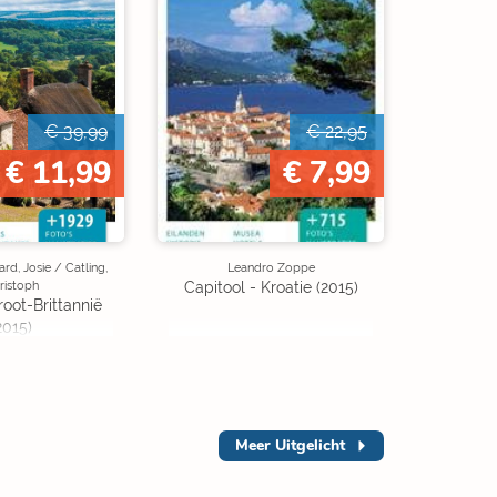
€ 39,99
€ 22,95
€ 11,99
€ 7,99
rd, Josie / Catling,
Leandro Zoppe
ristoph
Capitool - Kroatie (2015)
root-Brittannië
2015)
Meer
Uitgelicht