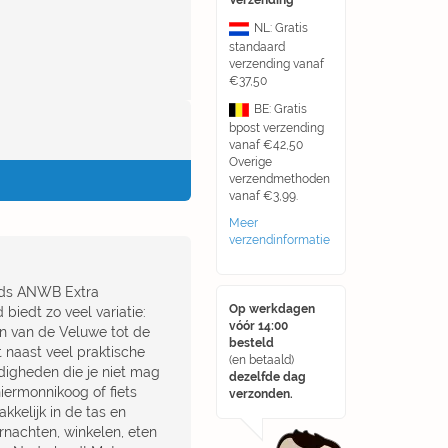
Verzending
NL: Gratis
standaard
verzending vanaf
€37,50
BE: Gratis
bpost verzending
vanaf €42,50
Overige
verzendmethoden
vanaf €3,99.
Meer
verzendinformatie
ids ANWB Extra
Op werkdagen
biedt zo veel variatie:
vóór 14:00
n van de Veluwe tot de
besteld
naast veel praktische
(en betaald)
rdigheden die je niet mag
dezelfde dag
ermonnikoog of fiets
verzonden.
kkelijk in de tas en
rnachten, winkelen, eten