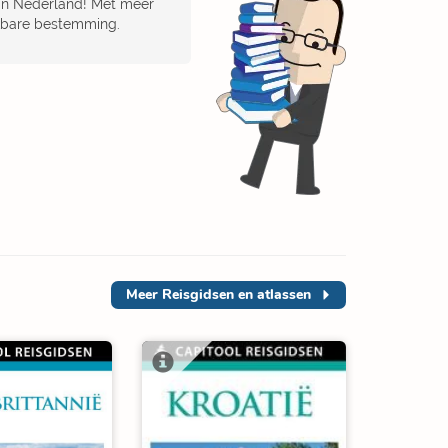
van Nederland! Met meer
nkbare bestemming.
Meer
Reisgidsen en atlassen