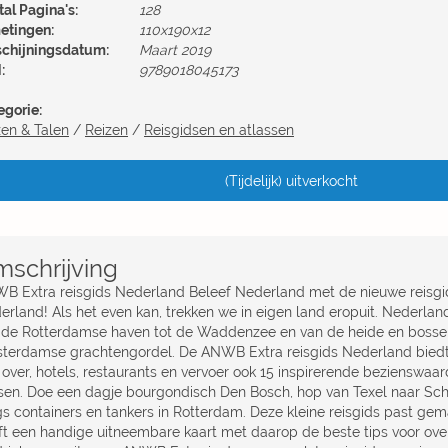
al Pagina's:
128
etingen:
110x190x12
schijningsdatum:
Maart 2019
:
9789018045173
egorie:
zen & Talen
/
Reizen
/
Reisgidsen en atlassen
(Tijdelijk) uitverkocht
schrijving
B Extra reisgids Nederland Beleef Nederland met de nieuwe reisg
rland! Als het even kan, trekken we in eigen land eropuit. Nederland 
 de Rotterdamse haven tot de Waddenzee en van de heide en bosse
terdamse grachtengordel. De ANWB Extra reisgids Nederland biedt 
s over, hotels, restaurants en vervoer ook 15 inspirerende bezienswaa
sen. Doe een dagje bourgondisch Den Bosch, hop van Texel naar Schi
gs containers en tankers in Rotterdam. Deze kleine reisgids past gema
ft een handige uitneembare kaart met daarop de beste tips voor ove