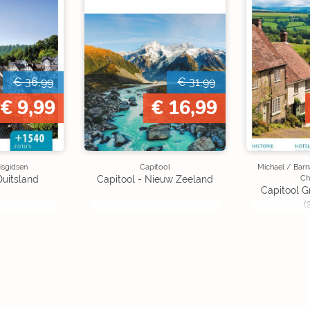
€ 36,99
€ 31,99
€ 9,99
€ 16,99
isgidsen
Capitool
Michael / Barna
Ch
Duitsland
Capitool - Nieuw Zeeland
Capitool G
(