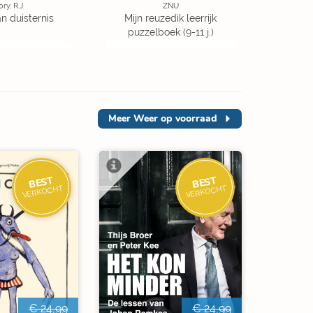
ory, R.J.
ZNU
an duisternis
Mijn reuzedik leerrijk
puzzelboek (9-11 j.)
Meer
Weer op voorraad
BEST
BEST
VERKOCHT
VERKOCHT
€ 24,99
€ 24,99