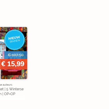
NIEUW
BINNEN
€ 107,50
€ 15,99
se auteurs
et | 5 Winterse
n | OP=OP