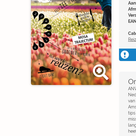
Aant
Afm
Ver
EAN
Cat
Rei
Om
ANW
Nede
van
Ams
tip
mis
lan
hee