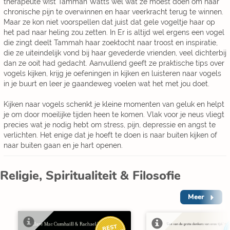
therapeute wist Tammah Watts wel wat ze moest doen om haar
chronische pijn te overwinnen en haar veerkracht terug te winnen.
Maar ze kon niet voorspellen dat juist dat gele vogeltje haar op
het pad naar heling zou zetten. In Er is altijd wel ergens een vogel
die zingt deelt Tammah haar zoektocht naar troost en inspiratie,
die ze uiteindelijk vond bij haar gevederde vrienden, veel dichterbij
dan ze ooit had gedacht. Aanvullend geeft ze praktische tips over
vogels kijken, krijg je oefeningen in kijken en luisteren naar vogels
in je buurt en leer je gaandeweg voelen wat het met jou doet.
Kijken naar vogels schenkt je kleine momenten van geluk en helpt
je om door moeilijke tijden heen te komen. Vlak voor je neus vliegt
precies wat je nodig hebt om stress, pijn, depressie en angst te
verlichten. Het enige dat je hoeft te doen is naar buiten kijken of
naar buiten gaan en je hart openen.
Religie, Spiritualiteit & Filosofie
Meer
BEST