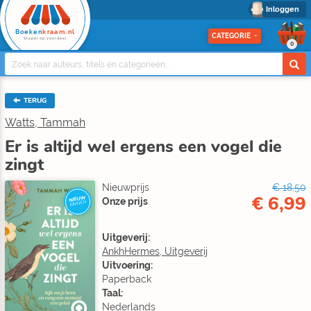
Inloggen
Boeken
kraam.nl
CATEGORIE
Stapel op voordeel
0
TERUG
Watts, Tammah
Er is altijd wel ergens een vogel die
zingt
Nieuwprijs
€ 18,50
€ 6,99
NIEUW
Onze prijs
BINNEN
Uitgeverij:
AnkhHermes, Uitgeverij
Uitvoering:
Paperback
Taal:
Nederlands