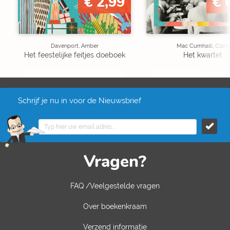
€ 2,99
€ 
Davenport, Amber
Mac Cumhaill, Clare
Het feestelijke feitjes doeboek
Het kwartet
Schrijf je nu in voor de Nieuwsbrief
Vragen?
FAQ /Veelgestelde vragen
Over boekenkraam
Verzend informatie