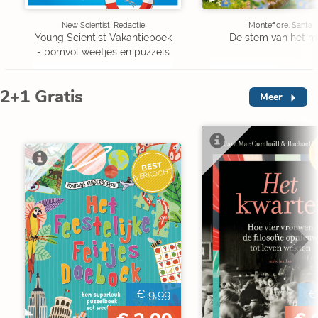
New Scientist, Redactie
Montefiore, Santa
Young Scientist Vakantieboek
De stem van het m
- bomvol weetjes en puzzels
2+1 Gratis
Meer
V
BEST
VERKOCHT
€ 9,99
€