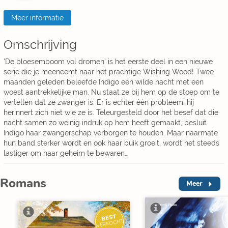
Meer informatie
Omschrijving
'De bloesemboom vol dromen' is het eerste deel in een nieuwe
serie die je meeneemt naar het prachtige Wishing Wood! Twee
maanden geleden beleefde Indigo een wilde nacht met een
woest aantrekkelijke man. Nu staat ze bij hem op de stoep om te
vertellen dat ze zwanger is. Er is echter één probleem: hij
herinnert zich niet wie ze is. Teleurgesteld door het besef dat die
nacht samen zo weinig indruk op hem heeft gemaakt, besluit
Indigo haar zwangerschap verborgen te houden. Maar naarmate
hun band sterker wordt en ook haar buik groeit, wordt het steeds
lastiger om haar geheim te bewaren…
Romans
Meer
I
BEST
V
VERKOCHT