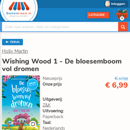
Inloggen
Boeken
kraam.nl
CATEGORIE
Stapel op voordeel
0
TERUG
Holly Martin
Wishing Wood 1 - De bloesemboom
vol dromen
Nieuwprijs
€ 17,99
€ 6,99
NIEUW
Onze prijs
BINNEN
Uitgeverij:
Z&K
Uitvoering:
Paperback
Taal:
Nederlands