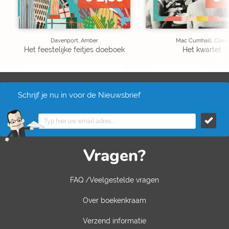
Davenport, Amber
Mac Cumhaill, Clare
Het feestelijke feitjes doeboek
Het kwartet
Schrijf je nu in voor de Nieuwsbrief
Vragen?
FAQ /Veelgestelde vragen
Over boekenkraam
Verzend informatie