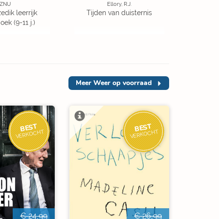
ZNU
Ellory, R.J.
edik leerrijk
Tijden van duisternis
ek (9-11 j.)
Meer
Weer op voorraad
BEST
BEST
VERKOCHT
VERKOCHT
€ 24,99
€ 26,99