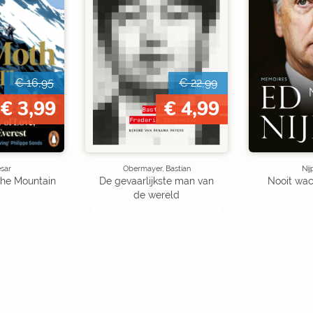
€ 16,95
€ 22,99
€ 3,99
€ 4,99
sar
Obermayer, Bastian
Nij
the Mountain
De gevaarlijkste man van
Nooit wac
de wereld