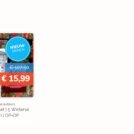
NIEUW
BINNEN
€ 107,50
€ 15,99
se auteurs
et | 5 Winterse
n | OP=OP