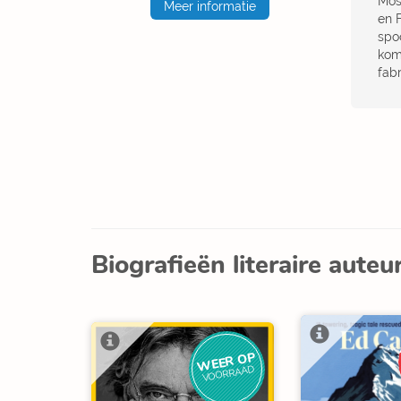
Mos
Meer informatie
en 
spo
kom
fab
Biografieën literaire auteu
WEER OP
VOORRAAD