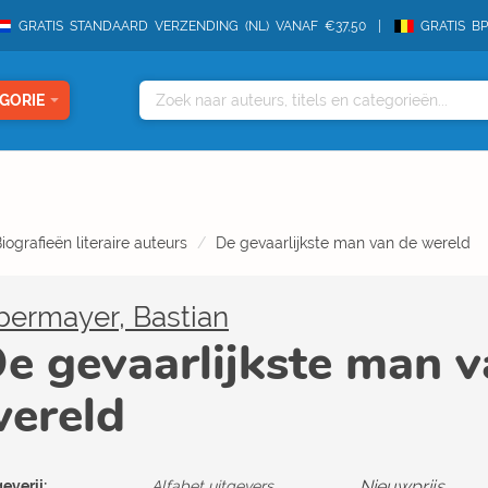
GRATIS STANDAARD VERZENDING (NL) VANAF €37,50
GRATIS B
GORIE
iografieën literaire auteurs
De gevaarlijkste man van de wereld
bermayer, Bastian
e gevaarlijkste man v
ereld
Nieuwprijs
everij:
Alfabet uitgevers