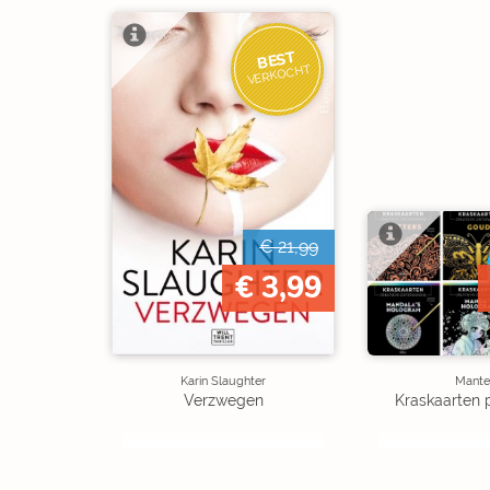
BEST
VERKOCHT
€ 21,99
€ 3,99
Karin Slaughter
Mante
Verzwegen
Kraskaarten 