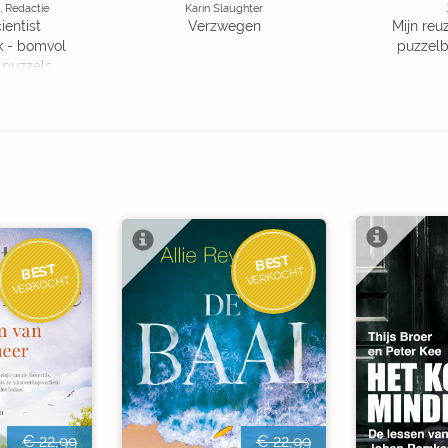
, Redactie
Karin Slaughter
ientist
Verzwegen
Mijn reuz
k - bomvol
puzzelbo
 puzzels
BEST
BEST
VERKOCHT
VERKOCHT
€ 22,99
€ 22,99