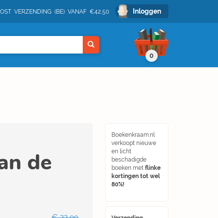
Inloggen
POST VERZENDING (BE) VANAF €42,50
0
Boekenkraam.nl
verkoopt nieuwe
an de
en licht
beschadigde
boeken met
flinke
kortingen tot wel
80%!
€ 22,99