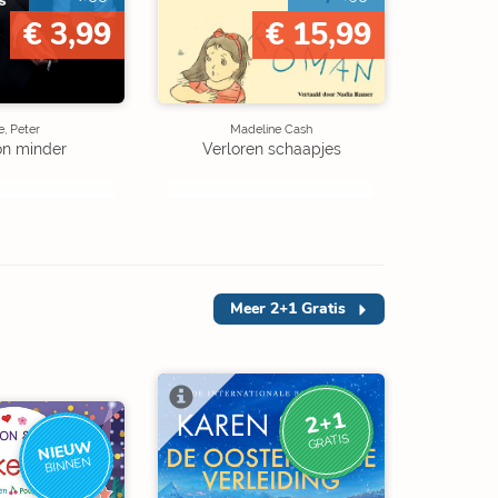
€ 3,99
€ 15,99
, Peter
Madeline Cash
on minder
Verloren schaapjes
Meer
2+1 Gratis
2+1
GRATIS
NIEUW
BINNEN