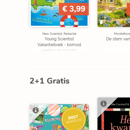
€ 3,99
New Scientist, Redactie
Montefiore
Young Scientist
De stem van
Vakantieboek - bomvol
weetjes en puzzels
2+1 Gratis
BEST
VERKOCHT