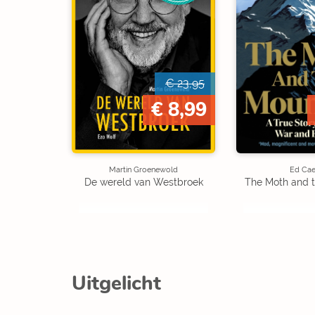
€ 23,95
€ 8,99
Martin Groenewold
Ed Cae
De wereld van Westbroek
The Moth and 
Uitgelicht