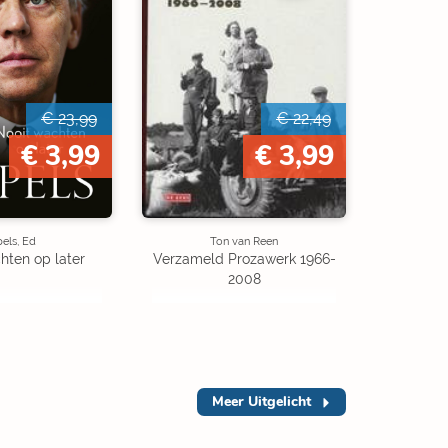
€ 23,99
€ 22,49
€ 3,99
€ 3,99
pels, Ed
Ton van Reen
hten op later
Verzameld Prozawerk 1966-
2008
Meer
Uitgelicht