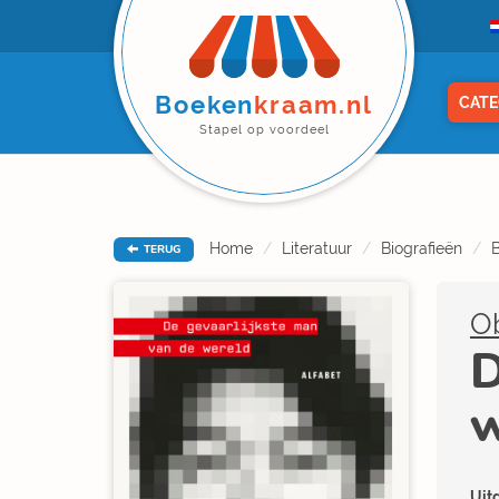
Boeken
kraam.nl
CATE
Stapel op voordeel
Home
Literatuur
Biografieën
B
TERUG
O
D
w
Uitg