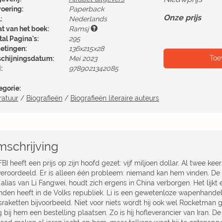
voering:
Paperback
Onze prijs
:
Nederlands
at van het boek:
Ramsj
al Pagina's:
295
etingen:
136x215x28
Toe
schijningsdatum:
Mei 2023
:
9789021342085
egorie:
ratuur
/
Biografieën
/
Biografieën literaire auteurs
schrijving
BI heeft een prijs op zijn hoofd gezet: vijf miljoen dollar. Al twee ke
veroordeeld. Er is alleen één probleem: niemand kan hem vinden. De
alias van Li Fangwei, houdt zich ergens in China verborgen. Het lijkt
nden heeft in de Volks republiek. Li is een gewetenloze wapenhandelaa
israketten bijvoorbeeld. Niet voor niets wordt hij ook wel Rocketman
bij hem een bestelling plaatsen. Zo is hij hofleverancier van Iran. D