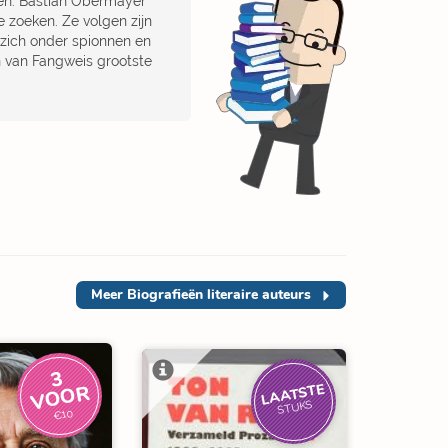
pen. Bastian Obermayer
 zoeken. Ze volgen zijn
 zich onder spionnen en
en van Fangweis grootste
Meer
Biografieën literaire auteurs
3
V
O
O
R
LAATSTE
STUKS
€10