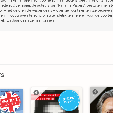
sad maken al jaren jacht op hem, maar telkens weet hij te ontsnap
Frederik Obermaier, de auteurs van ‘Panama Papers’, besluiten hem te
or – het geld en de wapendeals – over vier continenten. Ze begeven
en in loopgraven terecht, om uiteindelijk te arriveren voor de poort
riek. En daar gaan ze naar binnen.
rs
NIEUW
ENGELSE
BINNEN
BOEKEN