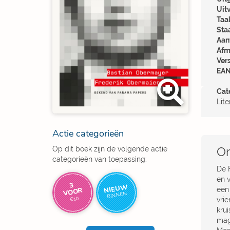
Uit
Taal
Sta
Aant
Afm
Ver
EAN
Cat
Lite
Actie categorieën
Om
Op dit boek zijn de volgende actie
categorieën van toepassing:
De F
en 
3
NIEUW
een 
VOOR
BINNEN
€10
vrie
kru
mag 