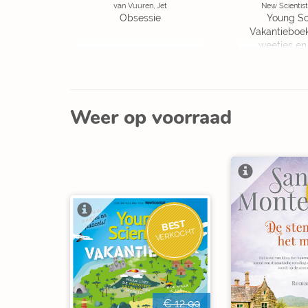
van Vuuren, Jet
New Scientist
Obsessie
Young Sc
Vakantieboe
weetjes en
Weer op voorraad
BEST
VERKOCHT
€ 12,99