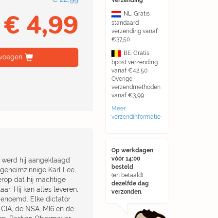
Verzending
€ 4,99
NL: Gratis
standaard
verzending vanaf
€37,50
BE: Gratis
voegen
bpost verzending
vanaf €42,50
Overige
verzendmethoden
vanaf €3,99.
Meer
verzendinformatie
Op werkdagen
vóór 14:00
er werd hij aangeklaagd
besteld
 geheimzinnige Karl Lee,
(en betaald)
 erop dat hij machtige
dezelfde dag
r. Hij kan alles leveren,
verzonden.
 genoemd. Elke dictator
e CIA, de NSA, MI6 en de