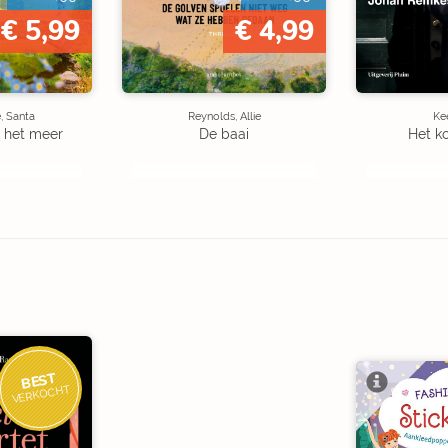
€ 5,99
€ 4,99
, Santa
Reynolds, Allie
Kee
 het meer
De baai
Het k
BEST
VERKOCHT