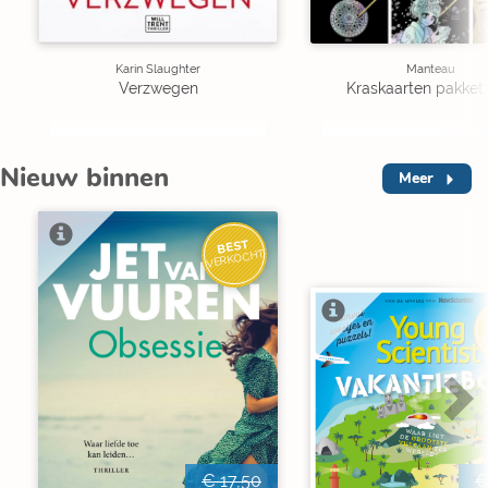
Karin Slaughter
Manteau
Verzwegen
Kraskaarten pakket 
Nieuw binnen
Meer
BEST
VERKOCHT
V
€ 17,50
€