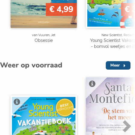
€ 4,99
€ 
van Vuuren, Jet
New Scientist, Redact
Obsessie
Young Scientist Vakan
- bomvol weetjes en p
Weer op voorraad
Meer
V
BEST
VERKOCHT