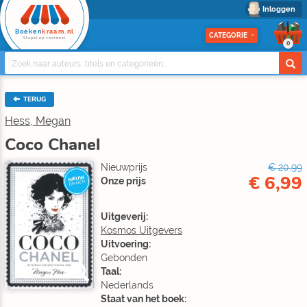
Inloggen
Boeken
kraam.nl
CATEGORIE
Stapel op voordeel
0
TERUG
Hess, Megan
Coco Chanel
Nieuwprijs
€ 20,99
€ 6,99
NIEUW
Onze prijs
BINNEN
Uitgeverij:
Kosmos Uitgevers
Uitvoering:
Gebonden
Taal:
Nederlands
Staat van het boek: