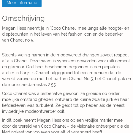
Meer informatie
Omschrijving
Megan Hess neemt je in 'Coco Chanel' mee langs alle hoogte- en
dieptepunten in het leven van het fashion icon en de bedenker
van Chanel no 5.
Slechts weinig namen in de modewereld dwingen zoveel respect
af als Chanel. Deze naam is synoniem geworden voor raffi nement
en glamour. Ooit heel bescheiden begonnen in een piepklein
atelier in Parijs is Chanel uitgegroeid tot een imperium dat de
wereld veroverde met het parfum Chanel No 5, het Chanel-pak en
de iconische damestas 2.55.
Coco Chanel was allesbehalve gewoon: ze groeide op onder
moeilijke omstandigheden, ontwierp de kleine zwarte jurk en haar
liefdesleven was turbulent. Ze geldt tot op heden als de meest
invloedrijke modeontwerper ooit.
In dit boek neemt Megan Hess ons op een vrolijke manier mee
door de wereld van Coco Chanel – de visionaire ontwerper die de
kledingkast van vrouwen voor altijd veranderd heeft.