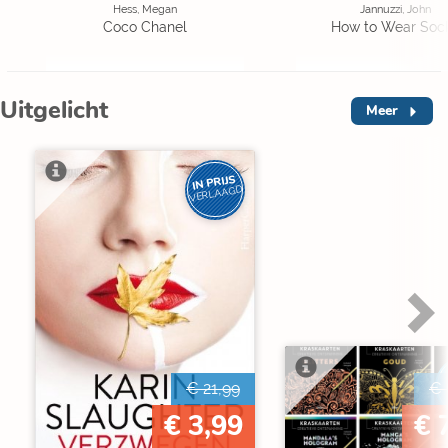
Hess, Megan
Jannuzzi, John
Coco Chanel
How to Wear Soc
Uitgelicht
Meer
IN PRIJS
VERLAAGD
€ 21,99
€ 
€ 3,99
€ 