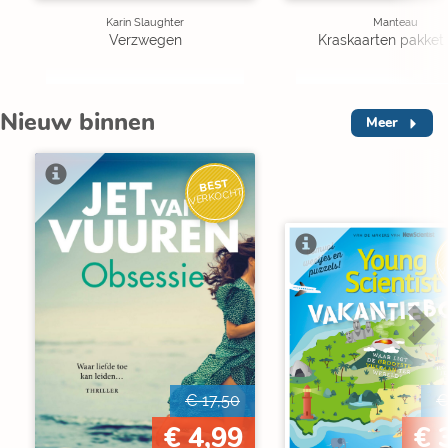
Karin Slaughter
Manteau
Verzwegen
Kraskaarten pakket 
Nieuw binnen
Meer
BEST
VERKOCHT
V
€ 17,50
€
€ 4,99
€ 