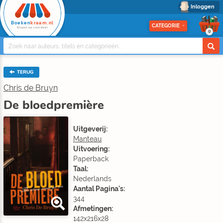
Inloggen
Boeken
kraam.nl
CATEGORIE
Stapel op voordeel
0
TERUG
Chris de Bruyn
De bloedpremière
Uitgeverij:
Manteau
Uitvoering:
Paperback
Taal:
Nederlands
Aantal Pagina's:
344
Afmetingen:
142x216x28