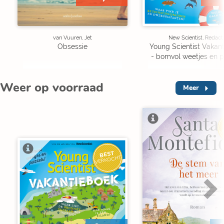
van Vuuren, Jet
New Scientist, Redact
Obsessie
Young Scientist Vakan
- bomvol weetjes en p
Weer op voorraad
Meer
V
BEST
VERKOCHT