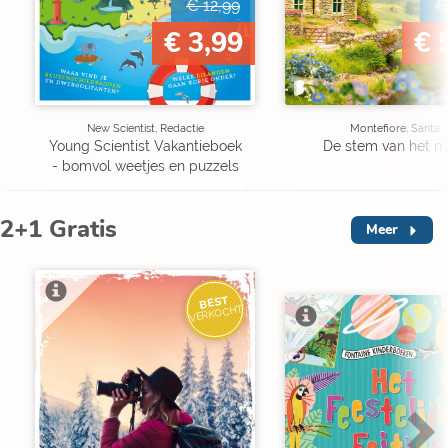
€ 12,99
€
€ 3,99
€ 
New Scientist, Redactie
Montefiore, Santa
Young Scientist Vakantieboek
De stem van het m
- bomvol weetjes en puzzels
2+1 Gratis
Meer
BEST
VERKOCHT
V