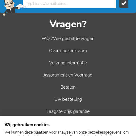
Vragen?
FAQ /Veelgestelde vragen
Over boekenkraam
Verzend informatie
Assortiment en Voorraad
Betalen
Uw bestelling
Laagste prijs garantie
Privacy van gegevens
Wij gebruiken cookies
We kunnen deze plaatsen voor analyse van onze bezoekersgegevens, om
Algemene voorwaarden