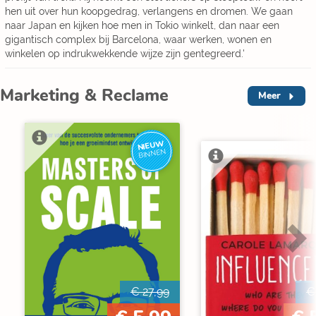
hen uit over hun koopgedrag, verlangens en dromen. We gaan
naar Japan en kijken hoe men in Tokio winkelt, dan naar een
gigantisch complex bij Barcelona, waar werken, wonen en
winkelen op indrukwekkende wijze zijn gentegreerd.'
Marketing & Reclame
Meer
NIEUW
BINNEN
€ 27,99
€