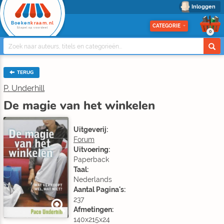
Inloggen
Boeken
kraam.nl
CATEGORIE
Stapel op voordeel
0
TERUG
P. Underhill
De magie van het winkelen
Uitgeverij:
Forum
Uitvoering:
Paperback
Taal:
Nederlands
Aantal Pagina's:
237
Afmetingen:
140x215x24