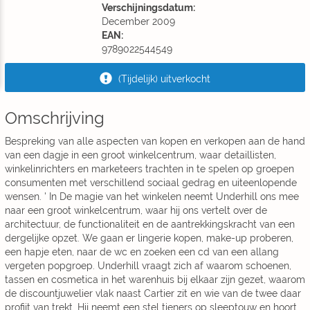
Verschijningsdatum:
December 2009
EAN:
9789022544549
(Tijdelijk) uitverkocht
Omschrijving
Bespreking van alle aspecten van kopen en verkopen aan de hand
van een dagje in een groot winkelcentrum, waar detaillisten,
winkelinrichters en marketeers trachten in te spelen op groepen
consumenten met verschillend sociaal gedrag en uiteenlopende
wensen. ' In De magie van het winkelen neemt Underhill ons mee
naar een groot winkelcentrum, waar hij ons vertelt over de
architectuur, de functionaliteit en de aantrekkingskracht van een
dergelijke opzet. We gaan er lingerie kopen, make-up proberen,
een hapje eten, naar de wc en zoeken een cd van een allang
vergeten popgroep. Underhill vraagt zich af waarom schoenen,
tassen en cosmetica in het warenhuis bij elkaar zijn gezet, waarom
de discountjuwelier vlak naast Cartier zit en wie van de twee daar
profijt van trekt. Hij neemt een stel tieners op sleeptouw en hoort