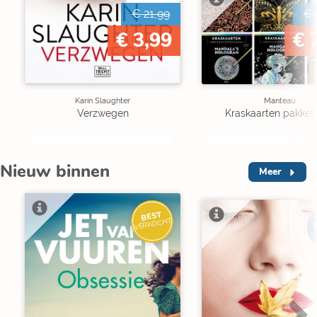
€ 21,99
€ 
€ 3,99
€ 
Karin Slaughter
Manteau
Verzwegen
Kraskaarten pakket 
Nieuw binnen
Meer
BEST
I
VERKOCHT
V