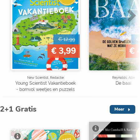
€ 12,99
€
€ 3,99
€ 
New Scientist, Redactie
Reynolds, Allie
Young Scientist Vakantieboek
De baai
- bomvol weetjes en puzzels
2+1 Gratis
Meer
V
BEST