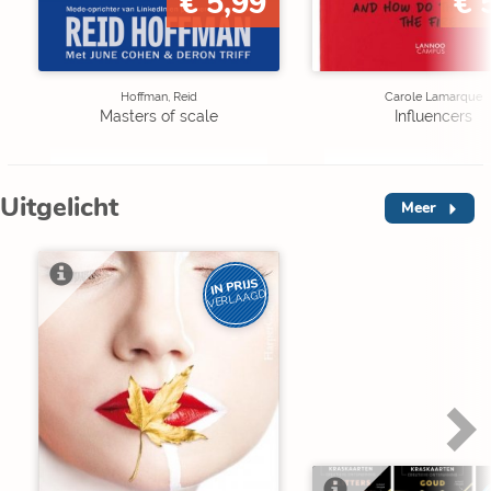
€ 5,99
€ 
Hoffman, Reid
Carole Lamarque
Masters of scale
Influencers
Uitgelicht
Meer
IN PRIJS
VERLAAGD