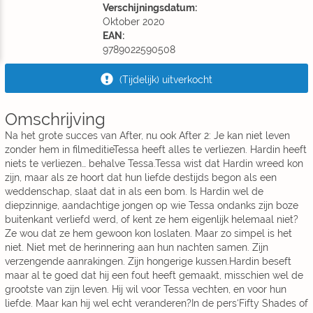
Verschijningsdatum:
Oktober 2020
EAN:
9789022590508
(Tijdelijk) uitverkocht
Omschrijving
Na het grote succes van After, nu ook After 2: Je kan niet leven
zonder hem in filmeditieTessa heeft alles te verliezen. Hardin heeft
niets te verliezen… behalve Tessa.Tessa wist dat Hardin wreed kon
zijn, maar als ze hoort dat hun liefde destijds begon als een
weddenschap, slaat dat in als een bom. Is Hardin wel de
diepzinnige, aandachtige jongen op wie Tessa ondanks zijn boze
buitenkant verliefd werd, of kent ze hem eigenlijk helemaal niet?
Ze wou dat ze hem gewoon kon loslaten. Maar zo simpel is het
niet. Niet met de herinnering aan hun nachten samen. Zijn
verzengende aanrakingen. Zijn hongerige kussen.Hardin beseft
maar al te goed dat hij een fout heeft gemaakt, misschien wel de
grootste van zijn leven. Hij wil voor Tessa vechten, en voor hun
liefde. Maar kan hij wel echt veranderen?In de pers‘Fifty Shades of