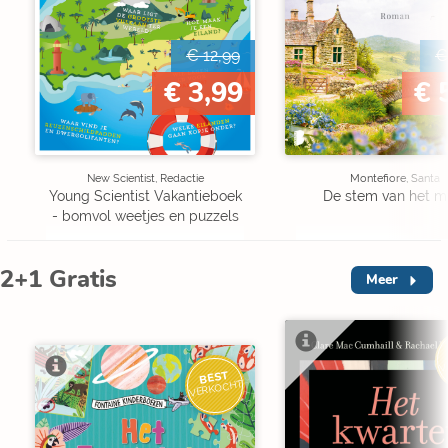
€ 12,99
€
€ 3,99
€ 
New Scientist, Redactie
Montefiore, Santa
Young Scientist Vakantieboek
De stem van het m
- bomvol weetjes en puzzels
2+1 Gratis
Meer
V
BEST
VERKOCHT