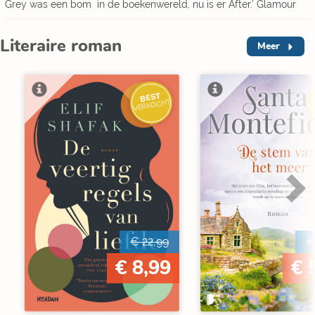
Grey was een bom in de boekenwereld, nu is er After.’ Glamour
Literaire roman
Meer
BEST
V
VERKOCHT
€ 22,99
€
€ 8,99
€ 