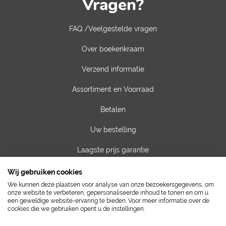
Vragen?
FAQ /Veelgestelde vragen
Over boekenkraam
Verzend informatie
Assortiment en Voorraad
Betalen
Uw bestelling
Laagste prijs garantie
Privacy van gegevens
Wij gebruiken cookies
We kunnen deze plaatsen voor analyse van onze bezoekersgegevens, om
Algemene voorwaarden
onze website te verbeteren, gepersonaliseerde inhoud te tonen en om u
een geweldige website-ervaring te bieden. Voor meer informatie over de
cookies die we gebruiken opent u de instellingen.
Contact