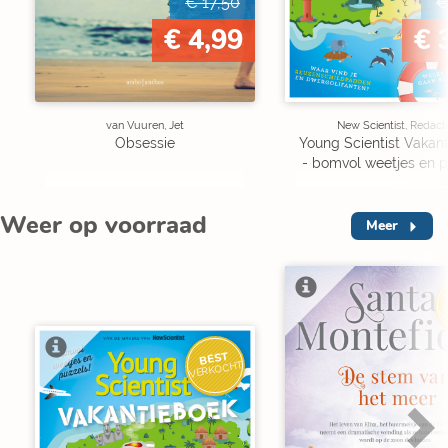
€ 17,50
€
€ 4,99
€ 
van Vuuren, Jet
New Scientist, Redact
Obsessie
Young Scientist Vakan
- bomvol weetjes en p
Weer op voorraad
Meer
V
BEST
VERKOCHT