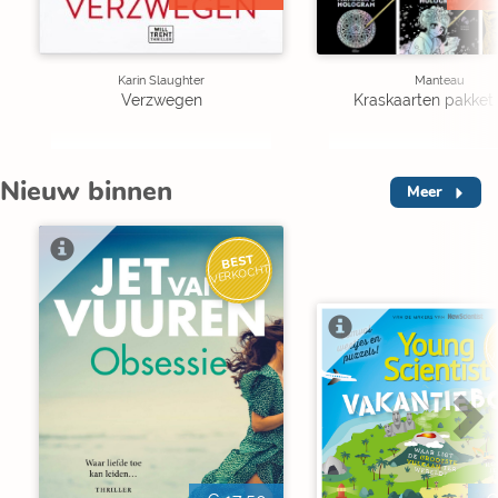
Karin Slaughter
Manteau
Verzwegen
Kraskaarten pakket 
Nieuw binnen
Meer
BEST
VERKOCHT
V