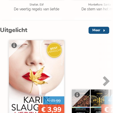
Shafak, Elif
Montefiore, Santa
De veertig regels van liefde
De stem van het m
Uitgelicht
Meer
BEST
VERKOCHT
€ 21,99
€ 
€ 3,99
€ 