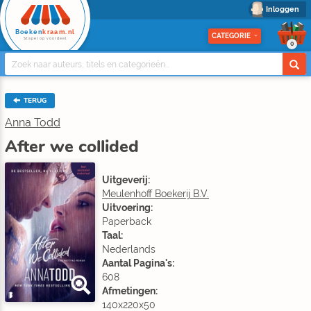
Inloggen
Boeken
kraam.nl
CATEGORIE
Stapel op voordeel
0
TERUG
Anna Todd
After we collided
Uitgeverij:
Meulenhoff Boekerij B.V.
Uitvoering:
Paperback
Taal:
Nederlands
Aantal Pagina's:
608
Afmetingen:
140x220x50