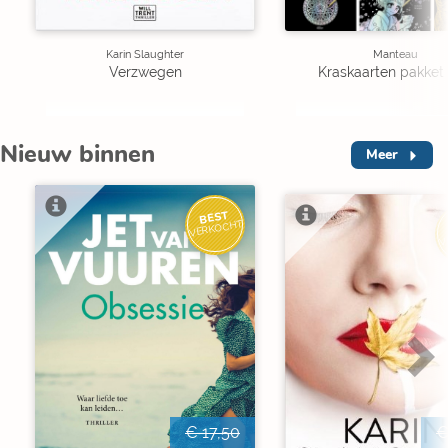
Karin Slaughter
Manteau
Verzwegen
Kraskaarten pakket 
Nieuw binnen
Meer
BEST
VERKOCHT
V
€ 17,50
€