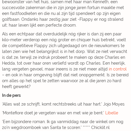
bewoonster van het huis, samen met haar man Kenneth, een
succesvolle zakenman die in zijn jonge jaren fortuin maakte met
een fastfoodketen en die nu al zijn tijd spendeert op zijn eigen
golfbaan. Ondanks haar zestig jaar ziet -Flappy er nog stralend
uit; haar leven lijkt een perfecte droom.
Als een echtpaar dat overduidelijk nóg rijker is dan zij een paar
kilo-meter verderop een nóg groter en chiquer huis betrekt, voelt
de competitieve Flappy zich uitgedaagd om de nieuwkomers te
laten zien wie het belangrijkst is in het dorp. Wat ze niet verwacht
is dat ze, terwijl ze indruk probeert te maken op deze Charles en
Hedda, tot over haar oren verliefd wordt op Charles. Een heerlijk,
lang vergeten gevoel, maar ineens is ze niet meer altijd
in control
– en ook in haar omgeving blijft dat niet onopgemerkt. Is ze bereid
om alles op het spel te zetten waarvoor ze al die jaren zo hard
heeft gewerkt?
In de pers
‘Alles wat ze schrijft, komt rechtstreeks uit haar hart.’ Jojo Moyes
‘Montefiore doet je vergeten waar en met wie je bent.’
Libelle
‘Een bijzondere roman. Ik ga vanmiddag naar de winkel om nog
zo’n wegdroomboek van Santa te scoren.’ ***** Chicklit.nl