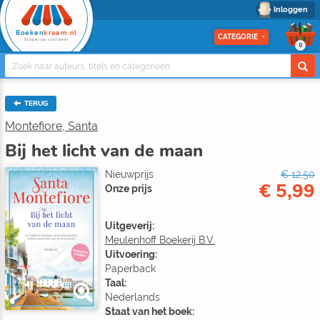
Inloggen
Boeken
kraam.nl
CATEGORIE
Stapel op voordeel
0
TERUG
Montefiore, Santa
Bij het licht van de maan
Nieuwprijs
€ 12,50
€ 5,99
Onze prijs
Uitgeverij:
Meulenhoff Boekerij B.V.
Uitvoering:
Paperback
Taal:
Nederlands
Staat van het boek: