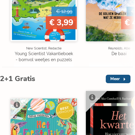
€ 12,99
€
€ 3,99
€ 
New Scientist, Redactie
Reynolds, Allie
Young Scientist Vakantieboek
De baai
- bomvol weetjes en puzzels
2+1 Gratis
Meer
V
BEST
VERKOCHT