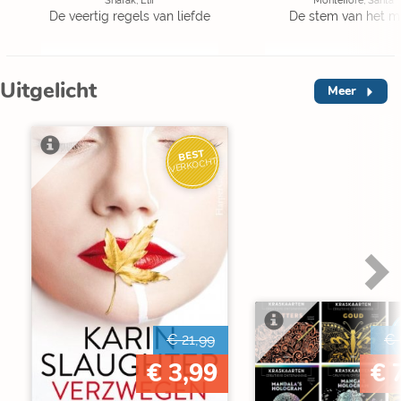
Shafak, Elif
Montefiore, Santa
De veertig regels van liefde
De stem van het m
Uitgelicht
Meer
BEST
VERKOCHT
€ 21,99
€ 
€ 3,99
€ 