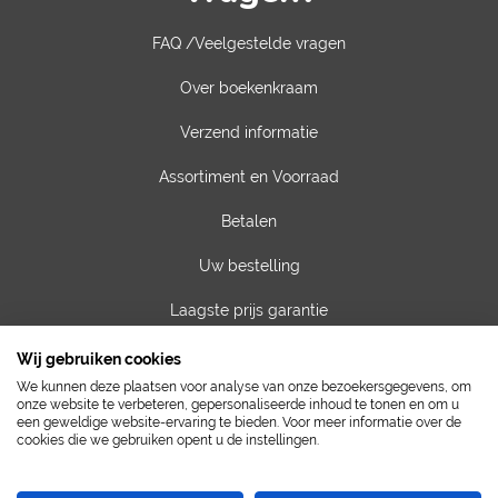
FAQ /Veelgestelde vragen
Over boekenkraam
Verzend informatie
Assortiment en Voorraad
Betalen
Uw bestelling
Laagste prijs garantie
Privacy van gegevens
Wij gebruiken cookies
We kunnen deze plaatsen voor analyse van onze bezoekersgegevens, om
Algemene voorwaarden
onze website te verbeteren, gepersonaliseerde inhoud te tonen en om u
een geweldige website-ervaring te bieden. Voor meer informatie over de
cookies die we gebruiken opent u de instellingen.
Contact
Vacatures