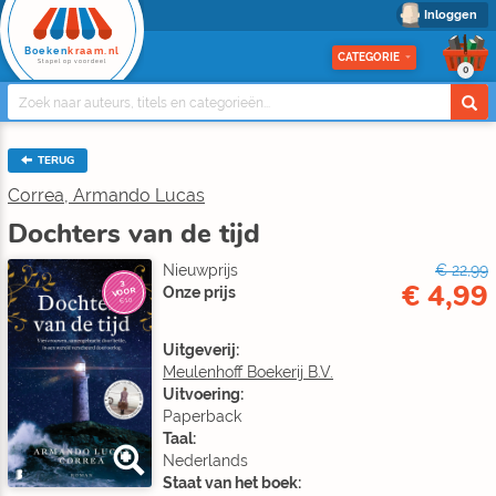
Inloggen
Boeken
kraam.nl
CATEGORIE
Stapel op voordeel
0
TERUG
Correa, Armando Lucas
Dochters van de tijd
Nieuwprijs
€ 22,99
€ 4,99
3
Onze prijs
VOOR
€10
Uitgeverij:
Meulenhoff Boekerij B.V.
Uitvoering:
Paperback
Taal:
Nederlands
Staat van het boek: