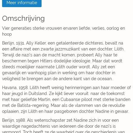
Meer informatie
Omschrijving
Vier generaties sterke vrouwen ervaren liefde, verlies, oorlog en
hoop
Berlijn, 1931. Ally Keller, een getalenteerde dichteres, bevalt na
een affaire met een zwarte jazzmuzikant van een dochter, Lilith.
Terwijl de nazi’s aan de macht komen, probeert Ally haar te
beschermen tegen Hitlers dodelijke ideologie. Maar dat wordt
steeds moeilijker naarmate Lilith ouder wordt. Ally zet een
gevaarlijk en wanhopig plan in werking om haar dochter in
veiligheid te brengen aan de andere kant van de oceaan.
Havana, 1958. Lilith heeft weinig herinneringen aan haar moeder of
haar jeugd in Duitsland. Ze kijkt liever vooruit: naar de toekomst
met haar geliefde Martin, een Cubaanse piloot met sterke banden
met de Batista-regering. Maar als de vlammen van de revolutie
oplaaien, zijn Lilith en haar pasgeboren dochter Nadine in gevaar.
Berlijn, 1988. Als wetenschapster zet Nadine zich in voor een
waardige nagedachtenis van iedereen die door de nazi’s is
vermoord. Toch heeft ze de waarheid over de geschiedenis van