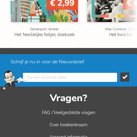
€ 2,99
€ 
Davenport, Amber
Mac Cumhaill, Clare
Het feestelijke feitjes doeboek
Het kwartet
Schrijf je nu in voor de Nieuwsbrief
Vragen?
FAQ /Veelgestelde vragen
Over boekenkraam