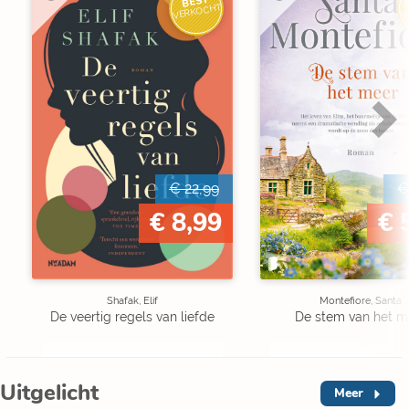
BEST
V
VERKOCHT
€ 22,99
€
€ 8,99
€ 
Shafak, Elif
Montefiore, Santa
De veertig regels van liefde
De stem van het m
Uitgelicht
Meer