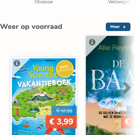
Obsessie
Verzwegen
Weer op voorraad
Meer
V
BEST
VERKOCHT
€ 12,99
€
€ 3,99
€ 