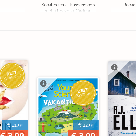
Kookboeken - Kussensloop
Boeke
met 3 boeken + Cadeau
OP=OP
BEST
VERKOCHT
BEST
VERKOCHT
€ 21,99
€ 12,99