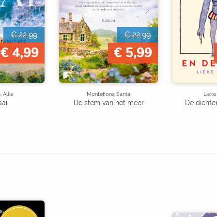
€ 22,99
€ 22,99
€ 4,99
€ 5,99
 Allie
Montefiore, Santa
Liek
aai
De stem van het meer
De dichte