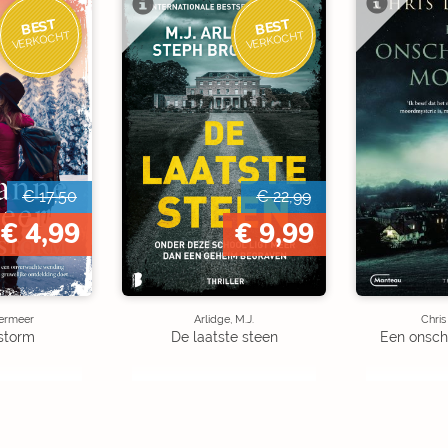
BEST
BEST
VERKOCHT
VERKOCHT
€ 17,50
€ 22,99
€ 4,99
€ 9,99
ermeer
Arlidge, M.J.
Chris
storm
De laatste steen
Een onsch