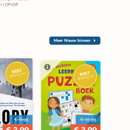
n | OP=OP
Meer
Nieuw binnen
BEST
BEST
VERKOCHT
VERKOCHT
€ 8,99
€ 15,99