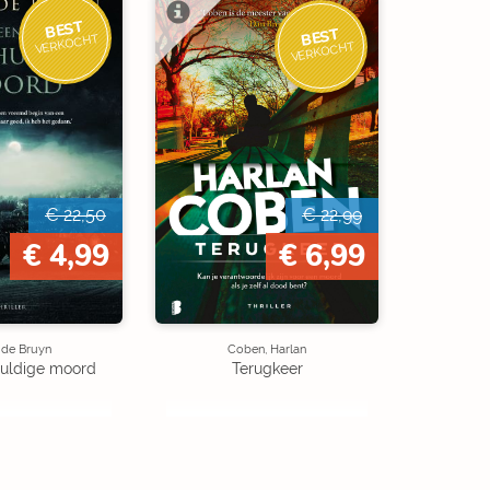
BEST
BEST
VERKOCHT
VERKOCHT
€ 22,50
€ 22,99
€ 4,99
€ 6,99
 de Bruyn
Coben, Harlan
uldige moord
Terugkeer