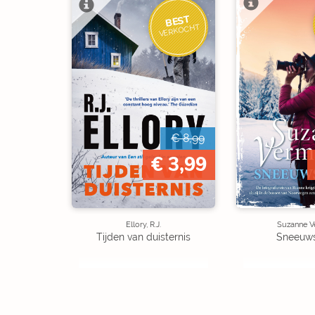
BEST
VERKOCHT
€ 8,99
€ 3,99
Ellory, R.J.
Suzanne V
Tijden van duisternis
Sneeuw