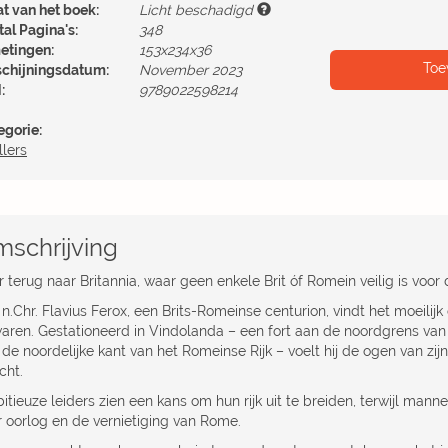
at van het boek:
Licht beschadigd
al Pagina's:
348
etingen:
153x234x36
Toe
schijningsdatum:
November 2023
:
9789022598214
egorie:
llers
schrijving
 terug naar Britannia, waar geen enkele Brit óf Romein veilig is voor
n.Chr. Flavius Ferox, een Brits-Romeinse centurion, vindt het moeilij
aren. Gestationeerd in Vindolanda – een fort aan de noordgrens van
de noordelijke kant van het Romeinse Rijk – voelt hij de ogen van zij
cht.
tieuze leiders zien een kans om hun rijk uit te breiden, terwijl ­mannen
r oorlog en de vernietiging van Rome.