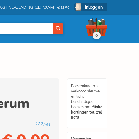
Inloggen
POST VERZENDING (BE) VANAF €42,50
0
Boekenkraam.nl
verkoopt nieuwe
berum
en licht
beschadigde
boeken met
flinke
kortingen tot wel
80%!
€ 22,99