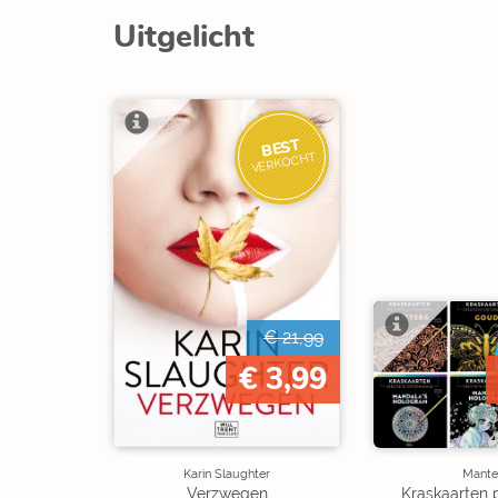
Uitgelicht
BEST
VERKOCHT
€ 21,99
€ 3,99
Karin Slaughter
Mante
Verzwegen
Kraskaarten 