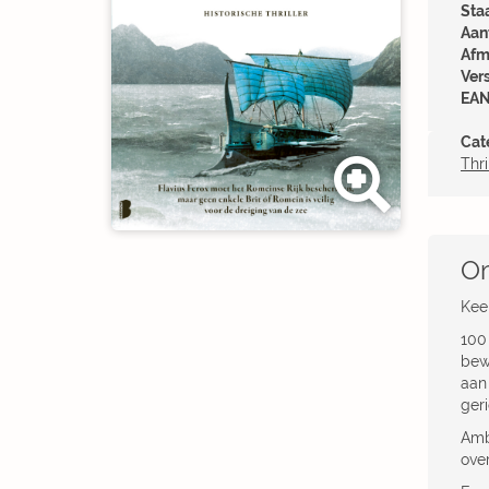
Sta
Aant
Afm
Ver
EAN
Cat
Thri
Om
Keer
100 
bew
aan 
geri
Ambi
ove