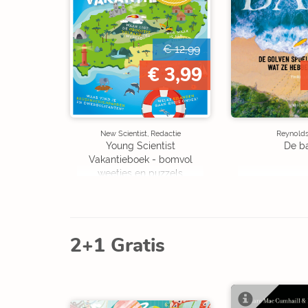
€ 12,99
€ 3,99
New Scientist, Redactie
Reynolds,
Young Scientist
De b
Vakantieboek - bomvol
weetjes en puzzels
2+1 Gratis