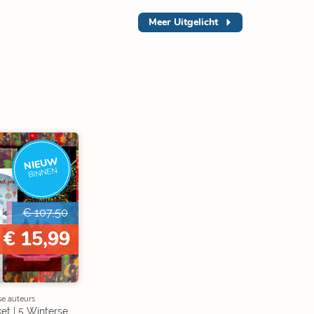
Meer
Uitgelicht
NIEUW
BINNEN
€ 107,50
€ 15,99
se auteurs
et | 5 Winterse