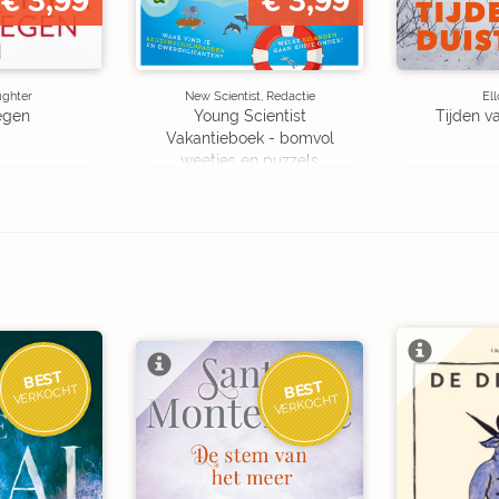
€ 3,99
€ 3,99
ughter
New Scientist, Redactie
Ell
egen
Young Scientist
Tijden v
Vakantieboek - bomvol
weetjes en puzzels
BEST
BEST
VERKOCHT
VERKOCHT