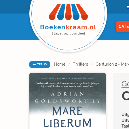
Boeken
kraam.nl
CATE
Stapel op voordeel
Home
Thrillers
Centurion 2 - Ma
TERUG
Go
C
Uitg
Uit
Taal