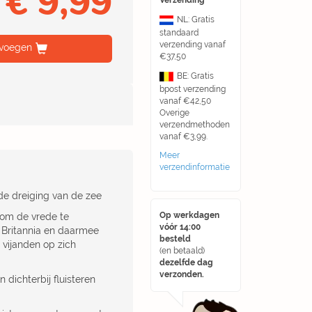
€ 9,99
Verzending
NL: Gratis
standaard
verzending vanaf
voegen
€37,50
BE: Gratis
bpost verzending
vanaf €42,50
Overige
verzendmethoden
vanaf €3,99.
Meer
verzendinformatie
 de dreiging van de zee
Op werkdagen
k om de vrede te
vóór 14:00
 Britannia en daarmee
besteld
n vijanden op zich
(en betaald)
dezelfde dag
verzonden.
 dichterbij fluisteren