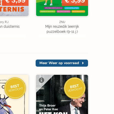
€ 3,99
€ 3,99
ory, R.J.
ZNU
an duisternis
Mijn reuzedik leerrijk
puzzelboek (9-11 j.)
Meer
Weer op voorraad
BEST
BEST
VERKOCHT
VERKOCHT