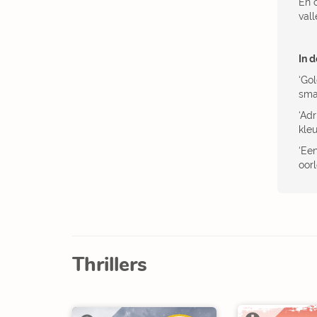
En 
vall
In d
‘Go
sma
‘Ad
kleu
‘Ee
oor
Thrillers