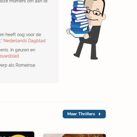
juiste moment om aan te
 en heeft oog voor de
.’
Nederlands Dagblad
nis. In geuren en
ieuwsblad
werp als Romeinse
Meer
Thrillers