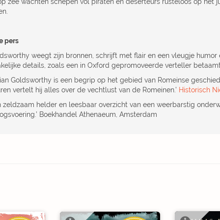
op zee wachten schepen vol piraten en deserteurs rusteloos op het 
en.
e pers
ldsworthy weegt zijn bronnen, schrijft met flair en een vleugje humor
kelijke details, zoals een in Oxford gepromoveerde verteller betaamt
rian Goldsworthy is een begrip op het gebied van Romeinse geschiede
ren vertelt hij alles over de vechtlust van de Romeinen.’
Historisch N
n zeldzaam helder en leesbaar overzicht van een weerbarstig onder
logsvoering.’ Boekhandel Athenaeum, Amsterdam