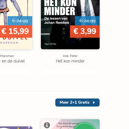
€ 24,99
€ 24,99
€ 15,99
€ 3,99
e Marsman
Kee, Peter
r en de duivel
Het kon minder
Meer
2+1 Gratis