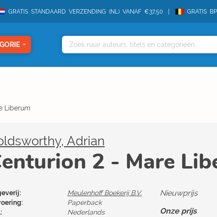
GRATIS STANDAARD VERZENDING (NL) VANAF €37,50
GRATIS B
GORIE
re Liberum
ldsworthy, Adrian
enturion 2 - Mare Li
Nieuwprijs
everij:
Meulenhoff Boekerij B.V.
voering:
Paperback
Onze prijs
:
Nederlands