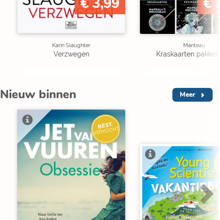
€ 3,99
€ 
Karin Slaughter
Manteau
Verzwegen
Kraskaarten pakket 
Nieuw binnen
Meer
BEST
VERKOCHT
V