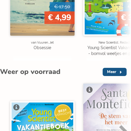
€ 17,50
€
€ 4,99
€ 
van Vuuren, Jet
New Scientist, Redact
Obsessie
Young Scientist Vakan
- bomvol weetjes en p
Weer op voorraad
Meer
V
BEST
VERKOCHT