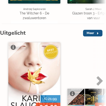
Andrzej Sapkowski
Sarah J. Maas
The Witcher 6 - De
Glazen troon 3 - Erf
zwaluwentoren
van vuur
Uitgelicht
Meer
BEST
VERKOCHT
€ 21,99
€ 