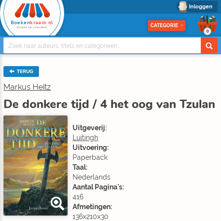
Inloggen
Boeken
kraam.nl
CATEGORIE
Stapel op voordeel
0
TERUG
Markus Heitz
De donkere tijd / 4 het oog van Tzulan
Uitgeverij:
Luitingh
Uitvoering:
Paperback
Taal:
Nederlands
Aantal Pagina's:
416
Afmetingen:
136x210x30