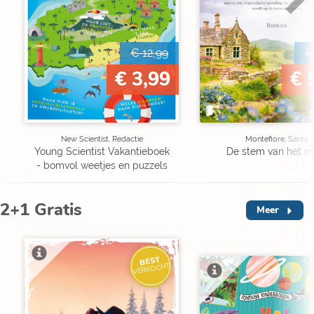
€ 12,99
€
€ 3,99
€ 
New Scientist, Redactie
Montefiore, Santa
Young Scientist Vakantieboek
De stem van het m
- bomvol weetjes en puzzels
2+1 Gratis
Meer
BEST
VERKOCHT
V