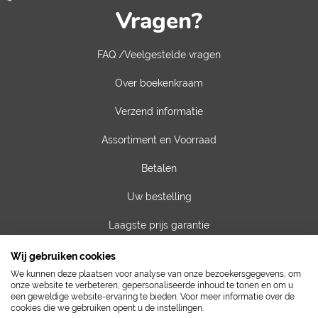
Vragen?
FAQ /Veelgestelde vragen
Over boekenkraam
Verzend informatie
Assortiment en Voorraad
Betalen
Uw bestelling
Laagste prijs garantie
Privacy van gegevens
Wij gebruiken cookies
We kunnen deze plaatsen voor analyse van onze bezoekersgegevens, om
Algemene voorwaarden
onze website te verbeteren, gepersonaliseerde inhoud te tonen en om u
een geweldige website-ervaring te bieden. Voor meer informatie over de
cookies die we gebruiken opent u de instellingen.
Contact