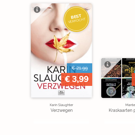
BEST
VERKOCHT
€ 21,99
€ 3,99
Karin Slaughter
Mante
Verzwegen
Kraskaarten 