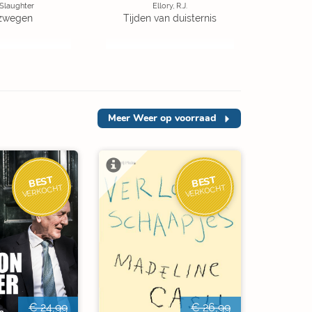
 Slaughter
Ellory, R.J.
zwegen
Tijden van duisternis
Meer
Weer op voorraad
BEST
BEST
VERKOCHT
VERKOCHT
€ 24,99
€ 26,99