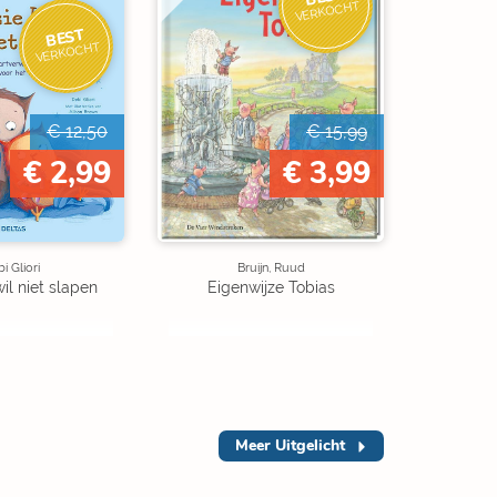
VERKOCHT
BEST
VERKOCHT
€ 12,50
€ 15,99
€ 2,99
€ 3,99
i Gliori
Bruijn, Ruud
wil niet slapen
Eigenwijze Tobias
Meer
Uitgelicht