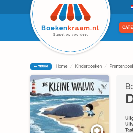
Boeken
kraam.nl
CATE
Stapel op voordeel
Home
Kinderboeken
Prentenboe
TERUG
Be
D
Uitg
Uit
Taal