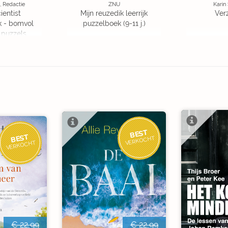
, Redactie
ZNU
Karin
ientist
Mijn reuzedik leerrijk
Ver
k - bomvol
puzzelboek (9-11 j.)
 puzzels
BEST
BEST
VERKOCHT
VERKOCHT
€ 22,99
€ 22,99