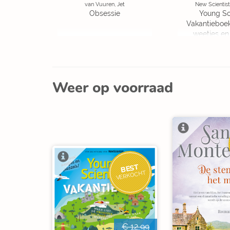
van Vuuren, Jet
New Scientist
Obsessie
Young Sc
Vakantieboe
weetjes en
Weer op voorraad
BEST
VERKOCHT
€ 12,99