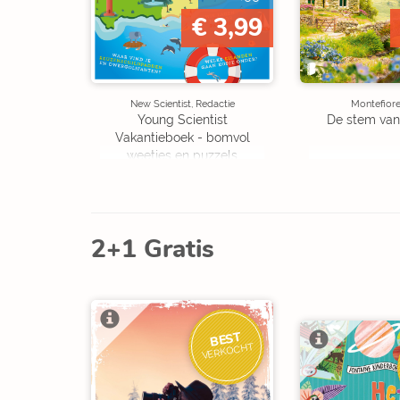
€ 3,99
New Scientist, Redactie
Montefiore
Young Scientist
De stem van
Vakantieboek - bomvol
weetjes en puzzels
2+1 Gratis
BEST
VERKOCHT