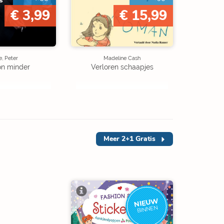
€ 3,99
€ 15,99
, Peter
Madeline Cash
on minder
Verloren schaapjes
Meer
2+1 Gratis
NIEUW
BINNEN