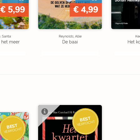
€ 5,99
€ 4,99
, Santa
Reynolds, Allie
Kee
 het meer
De baai
Het k
BEST
VERKOCHT
BEST
VERKOCHT