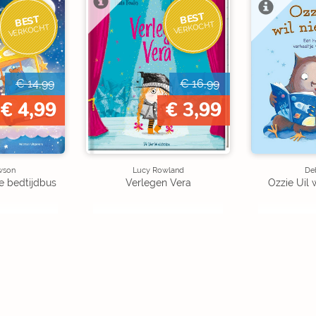
BEST
BEST
VERKOCHT
VERKOCHT
€ 14,99
€ 16,99
€ 4,99
€ 3,99
wson
Lucy Rowland
Deb
e bedtijdbus
Verlegen Vera
Ozzie Uil 