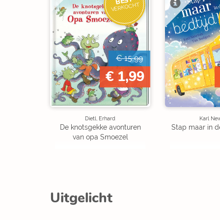
BEST
VERKOCHT
€ 15,99
€ 1,99
Dietl, Erhard
Karl Ne
De knotsgekke avonturen
Stap maar in d
van opa Smoezel
Uitgelicht