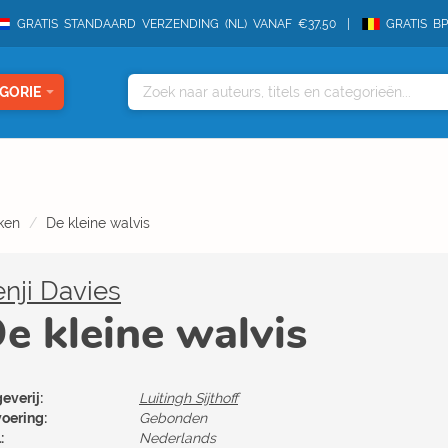
GRATIS STANDAARD VERZENDING (NL) VANAF €37,50
GRATIS B
GORIE
ken
De kleine walvis
nji Davies
e kleine walvis
everij:
Luitingh Sijthoff
voering:
Gebonden
:
Nederlands