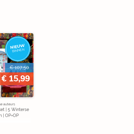
NIEUW
BINNEN
€ 107,50
€ 15,99
se auteurs
et | 5 Winterse
n | OP=OP