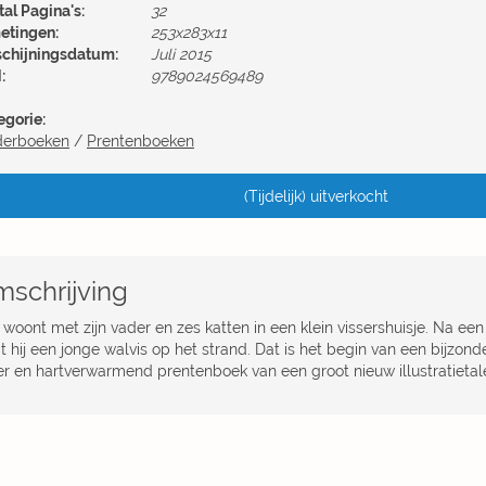
al Pagina's:
32
etingen:
253x283x11
schijningsdatum:
Juli 2015
:
9789024569489
egorie:
derboeken
/
Prentenboeken
(Tijdelijk) uitverkocht
schrijving
 woont met zijn vader en zes katten in een klein vissershuisje. Na ee
t hij een jonge walvis op het strand. Dat is het begin van een bijzond
er en hartverwarmend prentenboek van een groot nieuw illustratietal