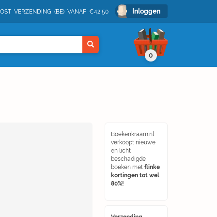
Inloggen
POST VERZENDING (BE) VANAF €42,50
0
Boekenkraam.nl
verkoopt nieuwe
en licht
beschadigde
boeken met
flinke
kortingen tot wel
80%!