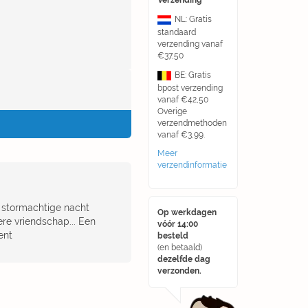
Verzending
NL: Gratis
standaard
verzending vanaf
€37,50
BE: Gratis
bpost verzending
vanaf €42,50
Overige
verzendmethoden
vanaf €3,99.
Meer
verzendinformatie
n stormachtige nacht
Op werkdagen
ere vriendschap... Een
vóór 14:00
ent
besteld
(en betaald)
dezelfde dag
verzonden.