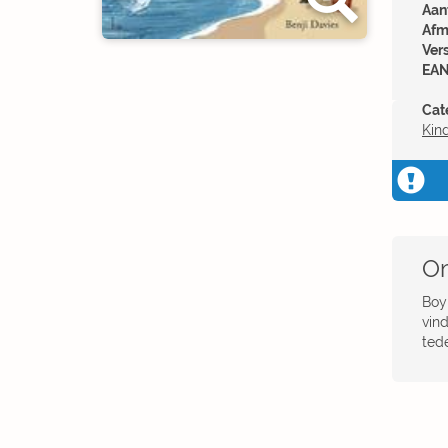
Aant
Afm
Ver
EAN
Cat
Kin
Om
Boy
vind
ted