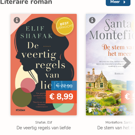
Literaire roman
Meer
BEST
V
VERKOCHT
€ 22,99
€
€ 8,99
€ 
Shafak, Elif
Montefiore, Santa
De veertig regels van liefde
De stem van het m