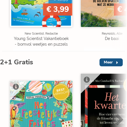
€ 3,99
€ 
New Scientist, Redactie
Reynolds, Allie
Young Scientist Vakantieboek
De baai
- bomvol weetjes en puzzels
2+1 Gratis
Meer
V
BEST
VERKOCHT