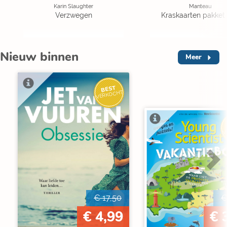
Karin Slaughter
Manteau
Verzwegen
Kraskaarten pakket 
Nieuw binnen
Meer
BEST
VERKOCHT
V
€ 17,50
€
€ 4,99
€ 