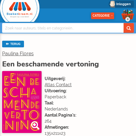
Inloggen
Boeken
kraam.nl
CATEGORIE
Stapel op voordeel
0
TERUG
Paulina Flores
Een beschamende vertoning
Uitgeverij:
Atlas Contact
Uitvoering:
Paperback
Taal:
Nederlands
Aantal Pagina's:
264
Afmetingen:
135x211x23