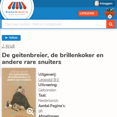
Inloggen
Boeken
kraam.nl
CATEGORIE
Stapel op voordeel
0
TERUG
J. Kruit
De geitenbreier, de brillenkoker en
andere rare snuiters
Uitgeverij:
Leopold B.V.
Uitvoering:
Gebonden
Taal:
Nederlands
Aantal Pagina's:
96
Afmetingen: