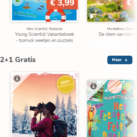
€ 3,99
€ 
New Scientist, Redactie
Montefiore, Santa
Young Scientist Vakantieboek
De stem van het m
- bomvol weetjes en puzzels
2+1 Gratis
Meer
BEST
VERKOCHT
V