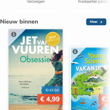
Verzwegen
Kraskaarten pakket 
Nieuw binnen
Meer
BEST
VERKOCHT
V
€ 17,50
€
€ 4,99
€ 