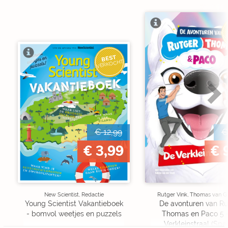
V
BEST
VERKOCHT
€ 12,99
€
€ 3,99
€ 
New Scientist, Redactie
Rutger Vink, Thomas van G
Young Scientist Vakantieboek
De avonturen van Ru
- bomvol weetjes en puzzels
Thomas en Paco 5 
Verkleinstraal (Spe