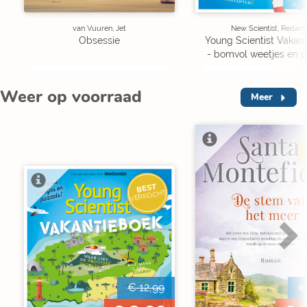
van Vuuren, Jet
New Scientist, Redact
Obsessie
Young Scientist Vakan
- bomvol weetjes en p
Weer op voorraad
Meer
V
BEST
VERKOCHT
€ 12,99
€