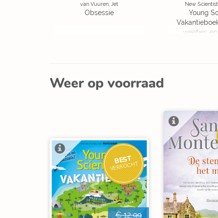
van Vuuren, Jet
New Scientist
Obsessie
Young Sc
Vakantieboe
weetjes en
Weer op voorraad
BEST
VERKOCHT
€ 12,99