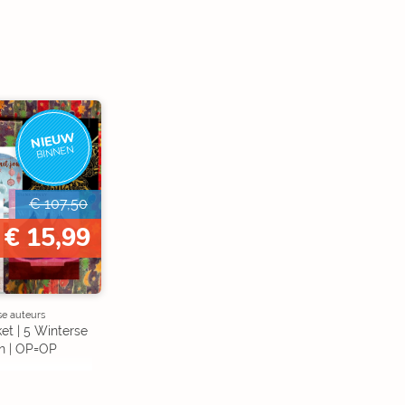
NIEUW
BINNEN
€ 107,50
€ 15,99
se auteurs
et | 5 Winterse
n | OP=OP