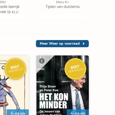
ZNU
Ellory, R.J.
edik leerrijk
Tijden van duisternis
ek (9-11 j.)
Meer
Weer op voorraad
BEST
BEST
VERKOCHT
VERKOCHT
€ 24,99
€ 24,99