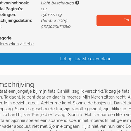
at van het boek:
Licht beschadigd
al Pagina's:
112
etingen:
150x221x19
Toe
schijningsdatum:
Oktober 2009
:
9789025853280
egorie:
derboeken
/
Fictie
Let op: Laatste exemplaar
schrijving
taat een jongetje bij mijn fiets.`Daniël!` zeg ik verschrikt.`Ik zag je fiet
. `Ik dacht, je bent daar en daar is moeras.`Mijn kleren zitten recht. 
. Mijn gezicht gloeit. Achter me komt Sjonnie de bosjes uit. Daniël zi
pslag. Sjonnies gescheurde trui, zijn kapotte gezicht, zijn dikke lip. H
 zo hard hij kan.`Ken je die?` vraagt Sjonnie. `Het is maar een klein v
rta en Sjonnie spelen een spannend spel in het moeras.In het gehei
 vader absoluut niet met Sjonnie omgaan. Hij is niet van hun kerk. Bo