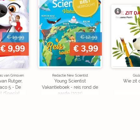
BEST
VERKOCHT
€ 19,99
€ 12,99
€ 9,99
€ 3,99
as van Grinsven
Redactie New Scientist
Giul
van Rutger,
Young Scientist
Wie zit 
aco 5 - De
Vakantieboek - reis rond de
l (Special
aarde (2021)
on)