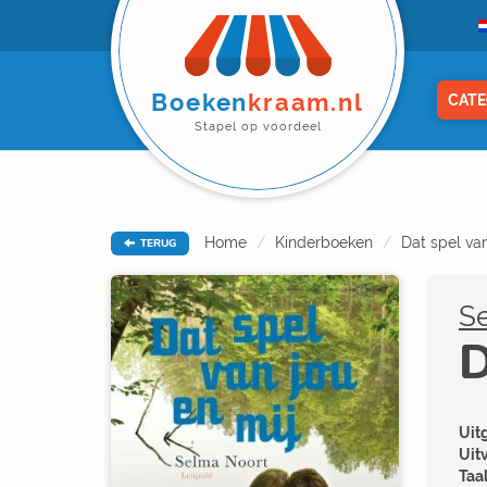
Boeken
kraam.nl
CATE
Stapel op voordeel
Home
Kinderboeken
Dat spel van
TERUG
S
D
Uitg
Uit
Taal