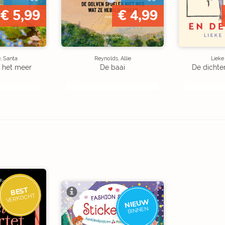
€ 5,99
€ 4,99
, Santa
Reynolds, Allie
Liek
 het meer
De baai
De dichte
BEST
VERKOCHT
NIEUW
BINNEN