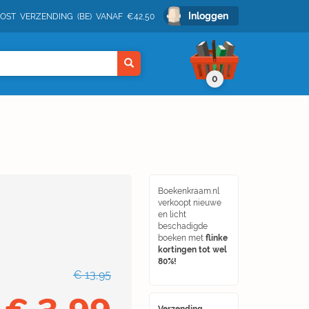
Inloggen
POST VERZENDING (BE) VANAF €42,50
0
Boekenkraam.nl
verkoopt nieuwe
en licht
beschadigde
boeken met
flinke
kortingen tot wel
80%!
€ 13,95