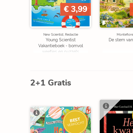
€ 3,99
New Scientist, Redactie
Montefiore
Young Scientist
De stem van
Vakantieboek - bomvol
weetjes en puzzels
2+1 Gratis
BEST
VERKOCHT