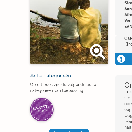
Sta
Aant
Afm
Ver
EAN
Cat
Kin
Actie categorieën
Om
Op dit boek zijn de volgende actie
categorieën van toepassing:
Er s
stem
open
LAATSTE
oogo
STUKS
weg,
`Ma
haar