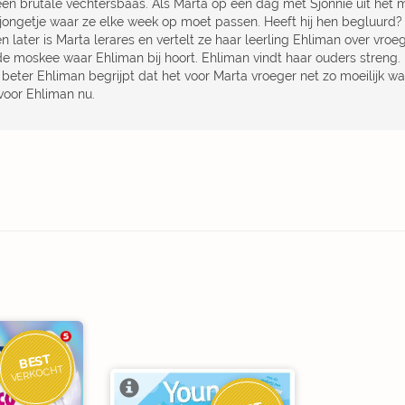
een brutale vechtersbaas. Als Marta op een dag met Sjonnie uit het 
 jongetje waar ze elke week op moet passen. Heeft hij hen begluurd? 
n later is Marta lerares en vertelt ze haar leerling Ehliman over vroeg
de moskee waar Ehliman bij hoort. Ehliman vindt haar ouders streng.
 beter Ehliman begrijpt dat het voor Marta vroeger net zo moeilijk w
 voor Ehliman nu.
BEST
VERKOCHT