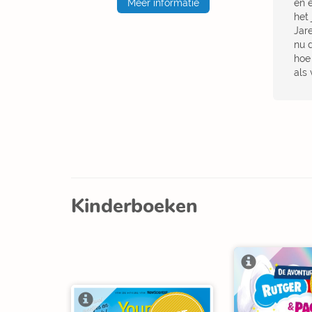
Meer informatie
en 
het
Jare
nu 
hoe
als
Kinderboeken