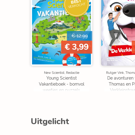
BEST
VERKOCHT
€ 12,99
€ 3,99
New Scientist, Redactie
Rutger Vink, Thom
Young Scientist
De avonturen 
Vakantieboek - bomvol
Thomas en P
weetjes en puzzels
Verkleinstraa
Editi
Uitgelicht