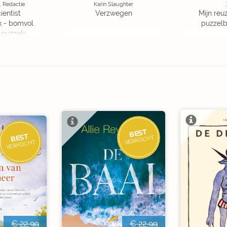
, Redactie
Karin Slaughter
ientist
Verzwegen
Mijn reuz
k - bomvol
puzzelbo
 puzzels
BEST
BEST
VERKOCHT
VERKOCHT
€ 22,99
€ 22,99