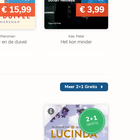
€ 15,99
€ 3,99
e Marsman
Kee, Peter
r en de duivel
Het kon minder
Meer
2+1 Gratis
2+1
GRATIS