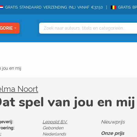
GRATIS STANDAARD VERZENDING (NL) VANAF €37,50
GRATIS B
GORIE
 jou en mij
elma Noort
at spel van jou en mij
Nieuwprijs
everij:
Leopold B.V.
voering:
Gebonden
Onze prijs
:
Nederlands