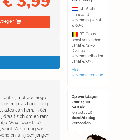
€ 3,99
Verzending
NL: Gratis
standaard
verzending vanaf
voegen
€37,50
BE: Gratis
bpost verzending
vanaf €42,50
Overige
verzendmethoden
vanaf €3,99.
Meer
verzendinformatie
Op werkdagen
s,` zegt hij met een hoge
vóór 14:00
Alleen mijn jas hangt nog
besteld
et alles aan hem, in één
(en betaald)
ij draait zich om en rent
dezelfde dag
entje. Waar woont-ie?
verzonden.
m, want Marta mag van
vendien is hij een jongen,