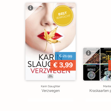
BEST
VERKOCHT
€ 21,99
€ 3,99
Karin Slaughter
Mante
Verzwegen
Kraskaarten 