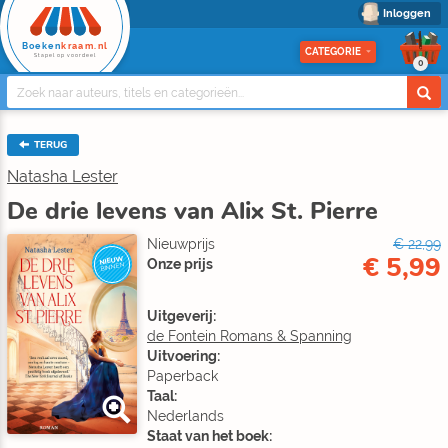
Inloggen
Boeken
kraam.nl
CATEGORIE
Stapel op voordeel
0
TERUG
Natasha Lester
De drie levens van Alix St. Pierre
Nieuwprijs
€ 22,99
€ 5,99
NIEUW
Onze prijs
BINNEN
Uitgeverij:
de Fontein Romans & Spanning
Uitvoering:
Paperback
Taal:
Nederlands
Staat van het boek: