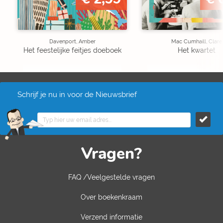
Davenport, Amber
Mac Cumhaill, Clare
Het feestelijke feitjes doeboek
Het kwartet
Schrijf je nu in voor de Nieuwsbrief
Vragen?
FAQ /Veelgestelde vragen
Over boekenkraam
Verzend informatie