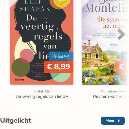
V
VERKOCHT
€ 22,99
€
€ 8,99
€ 
Shafak, Elif
Montefiore, Santa
De veertig regels van liefde
De stem van het m
Uitgelicht
Meer