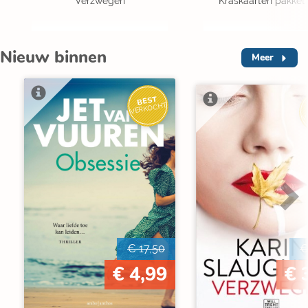
Verzwegen
Kraskaarten pakket 
Nieuw binnen
Meer
BEST
VERKOCHT
V
€ 17,50
€
€ 4,99
€ 