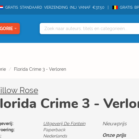
GRATIS STANDAARD VERZENDING (NL) VANAF €37,50
GRATIS B
GORIE
rie
Florida Crime 3 - Verloren
illow Rose
lorida Crime 3 - Verlo
Nieuwprijs
everij:
Uitgeverij De Fontein
voering:
Paperback
Onze prijs
:
Nederlands