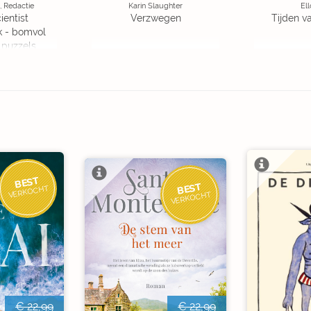
, Redactie
Karin Slaughter
Ell
ientist
Verzwegen
Tijden v
k - bomvol
 puzzels
BEST
BEST
VERKOCHT
VERKOCHT
€ 22,99
€ 22,99