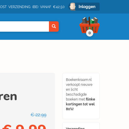
Inloggen
POST VERZENDING (BE) VANAF €42,50
0
Boekenkraam.nl
verkoopt nieuwe
ren
en licht
beschadigde
boeken met
flinke
kortingen tot wel
80%!
€ 22,99