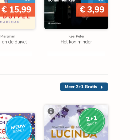
€ 15,99
€ 3,99
e Marsman
Kee, Peter
r en de duivel
Het kon minder
Meer
2+1 Gratis
2+1
GRATIS
NIEUW
BINNEN