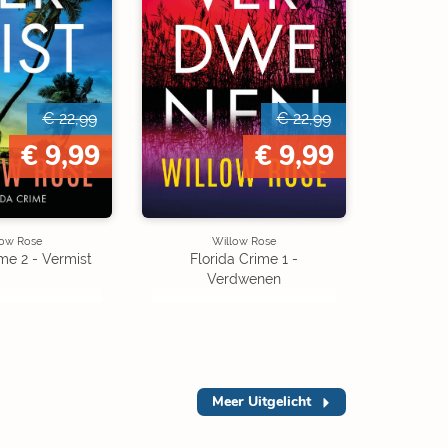
€ 22,99
€ 22,99
€ 9,99
€ 9,99
low Rose
Willow Rose
ime 2 - Vermist
Florida Crime 1 -
Verdwenen
Meer
Uitgelicht