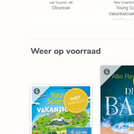
van Vuuren, Jet
New Scientist
Obsessie
Young Sc
Vakantieboe
weetjes en
Weer op voorraad
BEST
VERKOCHT
€ 12,99