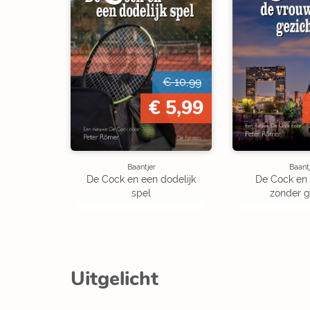
€ 10,99
€ 5,99
Baantjer
Baant
De Cock en een dodelijk
De Cock en
spel
zonder g
Uitgelicht