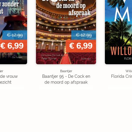
€ 12,99
€ 12,99
€ 6,99
€ 6,99
jer
Baantjer
Wil
 de vrouw
Baantjer 95 - De Cock en
Florida Cr
ezicht
de moord op afspraak