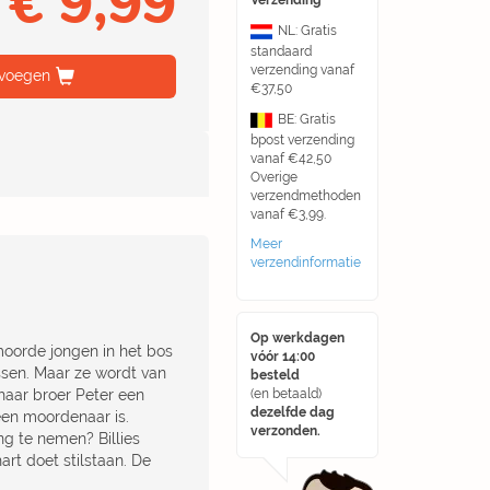
€ 9,99
Verzending
NL: Gratis
standaard
verzending vanaf
voegen
€37,50
BE: Gratis
bpost verzending
vanaf €42,50
Overige
verzendmethoden
vanaf €3,99.
Meer
verzendinformatie
Op werkdagen
moorde jongen in het bos
vóór 14:00
ossen. Maar ze wordt van
besteld
haar broer Peter een
(en betaald)
dezelfde dag
geen moordenaar is.
verzonden.
ng te nemen? Billies
rt doet stilstaan. De