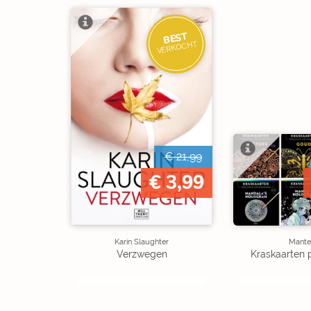
BEST
VERKOCHT
€ 21,99
€ 3,99
Karin Slaughter
Mante
Verzwegen
Kraskaarten 