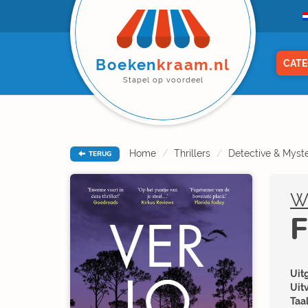
Boeken
kraam.nl
CATE
Stapel op voordeel
Home
Thrillers
Detective & Myste
TERUG
W
F
Uitg
Uit
Taal