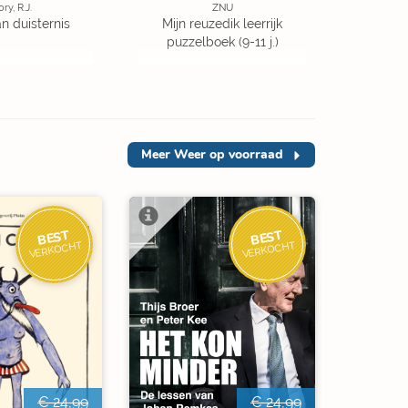
ory, R.J.
ZNU
an duisternis
Mijn reuzedik leerrijk
puzzelboek (9-11 j.)
Meer
Weer op voorraad
BEST
BEST
VERKOCHT
VERKOCHT
€ 24,99
€ 24,99