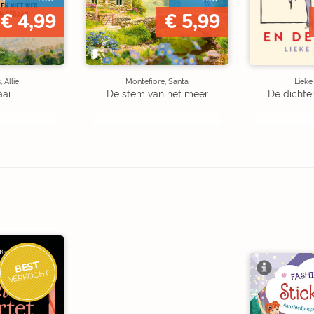
€ 4,99
€ 5,99
 Allie
Montefiore, Santa
Liek
aai
De stem van het meer
De dichte
BEST
VERKOCHT