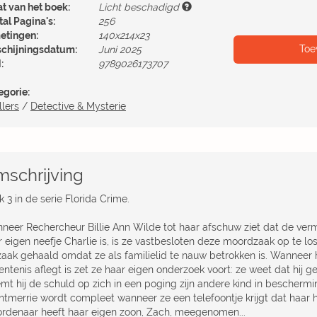
at van het boek:
Licht beschadigd
al Pagina's:
256
etingen:
140x214x23
Toe
schijningsdatum:
Juni 2025
:
9789026173707
egorie:
llers
/
Detective & Mysterie
schrijving
 3 in de serie Florida Crime.
neer Rechercheur Billie Ann Wilde tot haar afschuw ziet dat de ver
r eigen neefje Charlie is, is ze vastbesloten deze moordzaak op te l
zaak gehaald omdat ze als familielid te nauw betrokken is. Wanneer 
entenis aflegt is zet ze haar eigen onderzoek voort: ze weet dat hij 
mt hij de schuld op zich in een poging zijn andere kind in beschermi
htmerrie wordt compleet wanneer ze een telefoontje krijgt dat haar ha
rdenaar heeft haar eigen zoon, Zach, meegenomen...