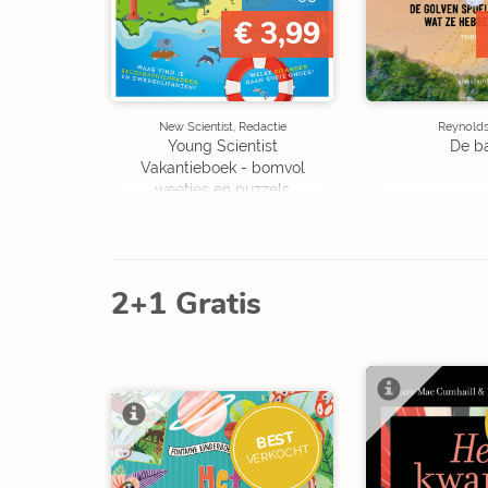
€ 3,99
New Scientist, Redactie
Reynolds,
Young Scientist
De b
Vakantieboek - bomvol
weetjes en puzzels
2+1 Gratis
BEST
VERKOCHT