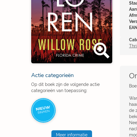
Sta
Aant
Afm
Ver
EAN
Cat
Thri
Om
Actie categorieën
Op dit boek zijn de volgende actie
Boek
categorieën van toepassing:
Wan
haa
NIEUW
de 
BINNEN
bek
Nee
nac
moo
Meer informatie