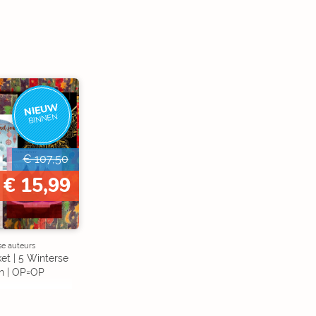
NIEUW
BINNEN
€ 107,50
€ 15,99
se auteurs
et | 5 Winterse
n | OP=OP