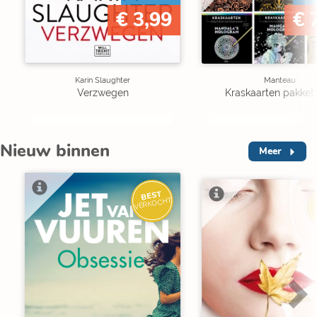
€ 3,99
€ 
Karin Slaughter
Manteau
Verzwegen
Kraskaarten pakket 
Nieuw binnen
Meer
BEST
VERKOCHT
V