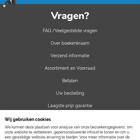
Vragen?
FAQ /Veelgestelde vragen
Over boekenkraam
Verzend informatie
Assortiment en Voorraad
Betalen
Uw bestelling
Laagste prijs garantie
Privacy van gegevens
Wij gebruiken cookies
We kunnen deze plaatsen voor analyse van onze bezoekersgegevens, om
Algemene voorwaarden
onze website te verbeteren, gepersonaliseerde inhoud te tonen en om u
een geweldige website-ervaring te bieden. Voor meer informatie over de