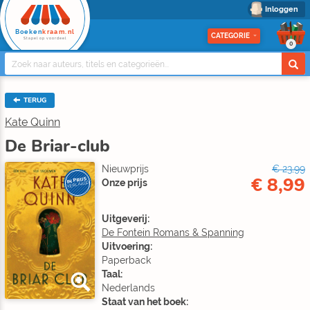
Inloggen
Boeken
kraam.nl
CATEGORIE
Stapel op voordeel
0
TERUG
Kate Quinn
De Briar-club
Nieuwprijs
€ 23,99
€ 8,99
IN PRIJS
Onze prijs
VERLAAGD
Uitgeverij:
De Fontein Romans & Spanning
Uitvoering:
Paperback
Taal:
Nederlands
Staat van het boek: