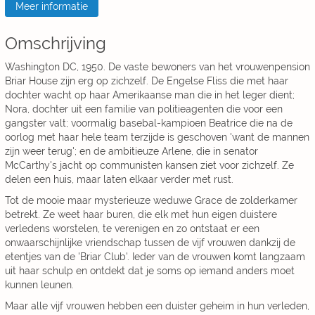
Meer informatie
Omschrijving
Washington DC, 1950. De vaste bewoners van het vrouwenpension
Briar House zijn erg op zichzelf. De Engelse Fliss die met haar
dochter wacht op haar Amerikaanse man die in het leger dient;
Nora, dochter uit een familie van politieagenten die voor een
gangster valt; voormalig basebal-kampioen Beatrice die na de
oorlog met haar hele team terzijde is geschoven 'want de mannen
zijn weer terug'; en de ambitieuze Arlene, die in senator
McCarthy's jacht op communisten kansen ziet voor zichzelf. Ze
delen een huis, maar laten elkaar verder met rust.
Tot de mooie maar mysterieuze weduwe Grace de zolderkamer
betrekt. Ze weet haar buren, die elk met hun eigen duistere
verledens worstelen, te verenigen en zo ontstaat er een
onwaarschijnlijke vriendschap tussen de vijf vrouwen dankzij de
etentjes van de 'Briar Club'. Ieder van de vrouwen komt langzaam
uit haar schulp en ontdekt dat je soms op iemand anders moet
kunnen leunen.
Maar alle vijf vrouwen hebben een duister geheim in hun verleden,