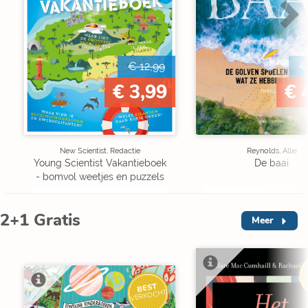
€ 12,99
€
€ 3,99
€ 
New Scientist, Redactie
Reynolds, Allie
Young Scientist Vakantieboek
De baai
- bomvol weetjes en puzzels
2+1 Gratis
Meer
V
BEST
VERKOCHT