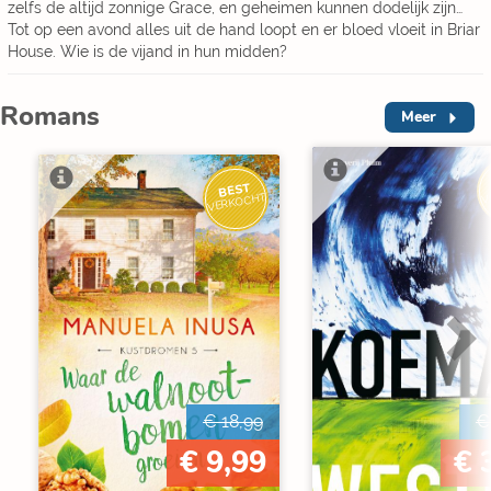
zelfs de altijd zonnige Grace, en geheimen kunnen dodelijk zijn…
Tot op een avond alles uit de hand loopt en er bloed vloeit in Briar
House. Wie is de vijand in hun midden?
Romans
Meer
BEST
V
VERKOCHT
€ 18,99
€
€ 9,99
€ 