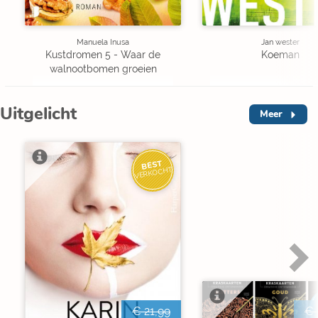
Manuela Inusa
Jan wester
Kustdromen 5 - Waar de
Koeman
walnootbomen groeien
Uitgelicht
Meer
BEST
VERKOCHT
€ 21,99
€ 