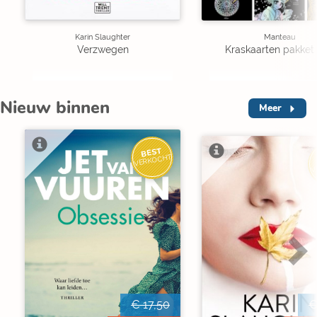
Karin Slaughter
Manteau
Verzwegen
Kraskaarten pakket 
Nieuw binnen
Meer
BEST
VERKOCHT
V
€ 17,50
€