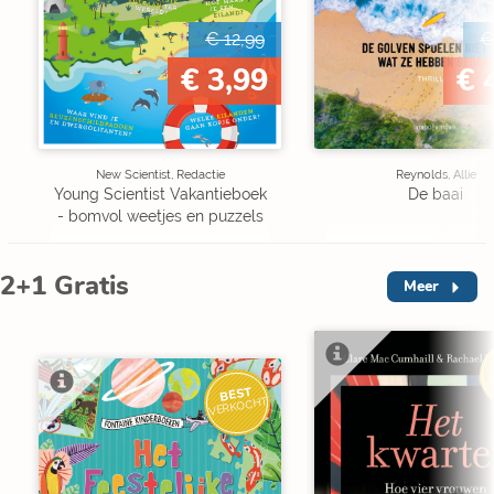
€ 12,99
€
€ 3,99
€ 
New Scientist, Redactie
Reynolds, Allie
Young Scientist Vakantieboek
De baai
- bomvol weetjes en puzzels
2+1 Gratis
Meer
V
BEST
VERKOCHT