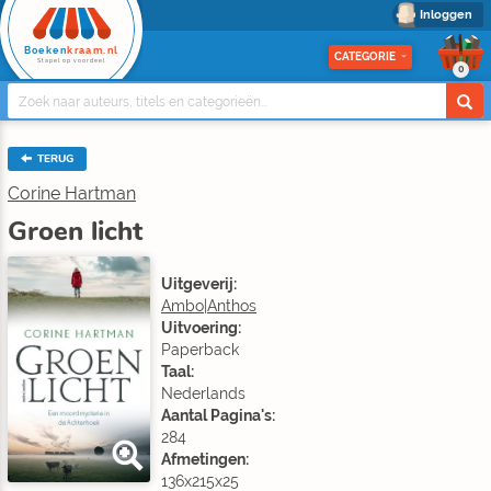
Inloggen
Boeken
kraam.nl
CATEGORIE
Stapel op voordeel
0
TERUG
Corine Hartman
Groen licht
Uitgeverij:
Ambo|Anthos
Uitvoering:
Paperback
Taal:
Nederlands
Aantal Pagina's:
284
Afmetingen:
136x215x25