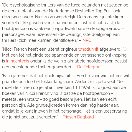
"De psychologische thrillers van de twee belanden niet zelden op
de eerste plaats van de Nederlandse Bestseller Top 60 – ook
deze week weer. Niet zo verwonderlijk. De romans zijn intelligent,
voortreffelijke geschreven, spannend en, last but not least, de
hoofdpersoon is vaak een jonge, kwetsbare en koppige vrouw –
personages waar lezeressen (de belangrijkste doelgroep van
thrillers) zich mee kunnen identificeren." –
NRC
‘Nicci French heeft een uiterst originele
whodunnit
afgeleverd. […]
Met een tot het einde toe spannende en verrassende ontknoping
is
In hechtenis
ondanks de weinig aimabele hoofdpersoon beslist
een meeslepende thriller geworden.’ –
De Telegraaf
‘Bijna jammer, dat het boek bijna uit is. Een tip voor wie het ook wil
gaan lezen: doe het lekker langzaam. Anders mis je te veel. “Je
moet de zinnen op je laten inwerken.† […] “Wat ik zo goed aan de
boeken van Nicci French vind is dat ze de hoofdpersoon –
meestal een vrouw – zo goed beschrijven. Het kan een echt
persoon zijn. Alle gruwelijkheden komen dan nóg harder aan,
omdat je je kunt inleven in het personage. Het is een leeservaring
die je niet snel zult vergeten.’ –
Friesch Dagblad