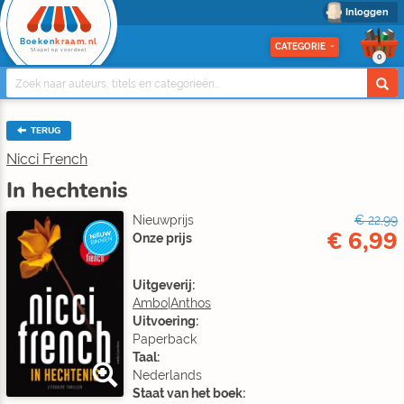
Inloggen
Boeken
kraam.nl
CATEGORIE
Stapel op voordeel
0
TERUG
Nicci French
In hechtenis
Nieuwprijs
€ 22,99
€ 6,99
NIEUW
Onze prijs
BINNEN
Uitgeverij:
Ambo|Anthos
Uitvoering:
Paperback
Taal:
Nederlands
Staat van het boek: