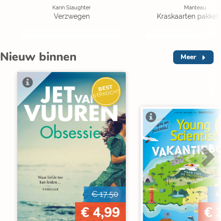
Karin Slaughter
Manteau
Verzwegen
Kraskaarten pakket 
Nieuw binnen
Meer
BEST
VERKOCHT
V
€ 17,50
€
€ 4,99
€ 