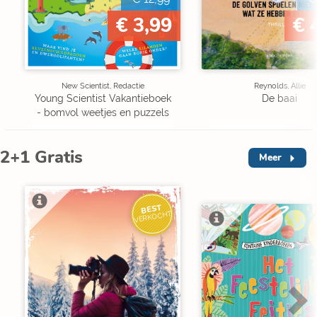
€ 3,99
€ 
New Scientist, Redactie
Reynolds, Allie
Young Scientist Vakantieboek
De baai
- bomvol weetjes en puzzels
2+1 Gratis
Meer
BEST
VERKOCHT
V