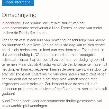
Meer informatie
Omschrijving
In hechtenis
is de spannende literaire thriller van het
wereldberoemde schrijversduo Nicci French, bekend van onder
andere de Frieda Klein-serie.
Tabitha zit vast in een huis van bewaring, beschuldigd van moord
op buurman Stuart Rees. Van de bewuste dag kan ze zich echter
haast niets herinneren, ze leed aan een depressie. Toch denkt ze
dat ze onschuldig is. Wanneer ze merkt dat haar beoogde
advocaat hieraan twijfelt, besluit ze zelf haar verdediging op zich
te nemen. Maar dat blijkt lastig vanuit de cel. Diverse kennissen uit
het dorp en haar ex bezoeken haar in de gevangenis, waardoor ze
erachter komt dat Stuart weinig vrienden had en dat zij zelf vanaf
het moment dat ze weer in het dorp was komen wonen met
argusogen wordt bekeken. Zou iemand haar de schuld in de
schoenen proberen te schuiven of heeft ze het misschien toch zelf
gedaan?
Nicci French heeft weer een spannende thriller geschreven, vol
onverwachte plotwendingen.