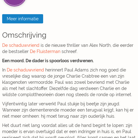
Meer informatie
Omschrijving
De schaduwvriend
is de nieuwe thriller van Alex North, die eerder
de bestseller
De Fluisterman
schreef.
Een moord. De dader is spoorloos verdwenen.
In
De schaduwvriend
herinnert Paul Adams zich nog goed die
vreselijke dag waarop de jonge Charlie Crabtree een van zijn
klasgenoten vermoordde. Paul was zowel bevriend met Charlie
als met het slachtoffer. Diezelfde dag verdween Charlie en de
wildste complottheorieën doen nog steeds de ronde op internet.
Vijfentwintig later verwerkt Paul stukje bij beetje zijn jeugd.
Wanneer zijn dementerende moeder een terugval krijgt, kan hij er
niet meer omheen: hij moet terug naar zijn ouderlijk huis.
Het duurt niet lang voordat alles uit de hand begint te lopen: zijn
moeder is ervan overtuigd dat er een indringer in huis is, en Paul
realiseert zich dat hij wordt gevolgd. Alles komt samen en het laat