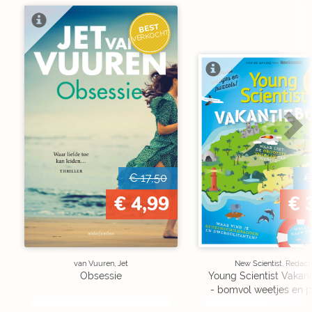
BEST
VERKOCHT
V
€ 17,50
€
€ 4,99
€ 
van Vuuren, Jet
New Scientist, Redact
Obsessie
Young Scientist Vakan
- bomvol weetjes en p