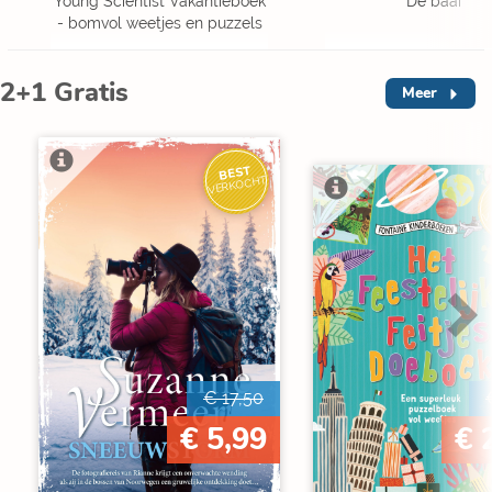
Young Scientist Vakantieboek
De baai
- bomvol weetjes en puzzels
2+1 Gratis
Meer
BEST
VERKOCHT
V
€ 17,50
€ 5,99
€ 