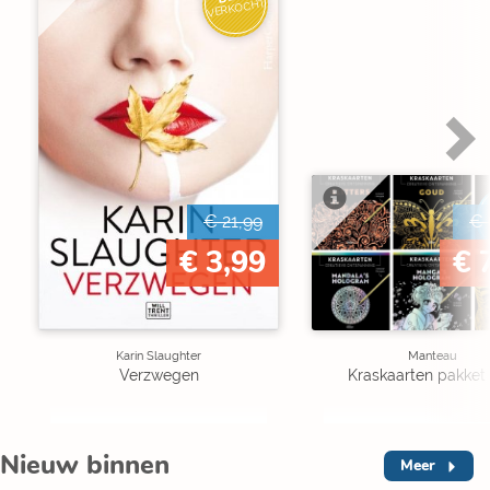
VERKOCHT
€ 21,99
€ 
€ 3,99
€ 
Karin Slaughter
Manteau
Verzwegen
Kraskaarten pakket 
Nieuw binnen
Meer