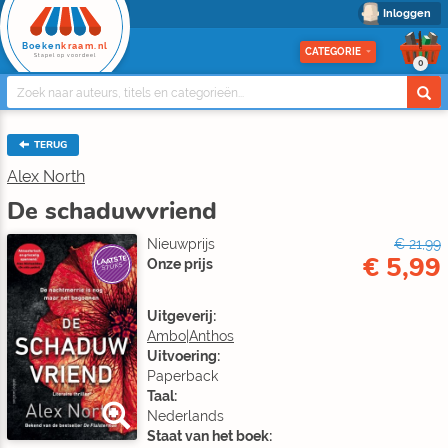
Inloggen
Boeken
kraam.nl
CATEGORIE
Stapel op voordeel
0
TERUG
Alex North
De schaduwvriend
Nieuwprijs
€ 21,99
€ 5,99
LAATSTE
Onze prijs
STUKS
Uitgeverij:
Ambo|Anthos
Uitvoering:
Paperback
Taal:
Nederlands
Staat van het boek: