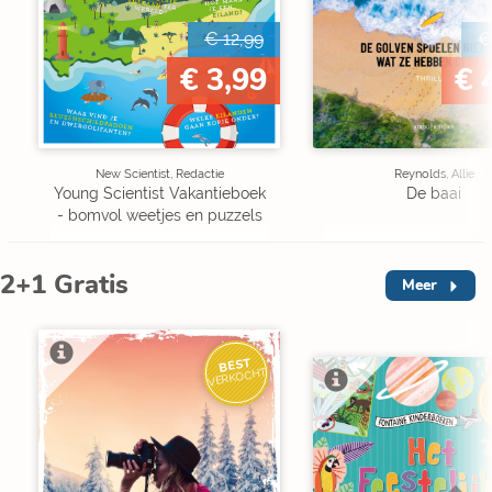
€ 12,99
€
€ 3,99
€ 
New Scientist, Redactie
Reynolds, Allie
Young Scientist Vakantieboek
De baai
- bomvol weetjes en puzzels
2+1 Gratis
Meer
BEST
VERKOCHT
V