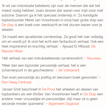
‘Ik wil van individuele betekenis zijn voor de mensen die dat het
meest nodig hebben, zoals leraren dat waren voor mijn zoon met
autisme. Daarom ga ik het speciaal onderwijs in.’ Zo kondigde
topbestuurder Merel van Vroonhoven in 2019 haar grote stap aan.
De stap
is een boek over veerkracht en het durven kiezen voor je
idealen.
‘Ze maakt een opvallende carrièrestap. Ze gooit het roer volledig
om en wordt juf. Ik vind het echt een fantastisch verhaal. Ook een
heel inspirerend en krachtig verhaal.’ – Ajouad El Miloudi,
De
Nieuwe Maan
‘Het verhaal van een indrukwekkende carrièreswitch.’ -
Nouveau
‘Méér dan een bijzonder persoonlijk verhaal; het is een
scharnierpunt in de geschiedenis.’ –
de Volkskrant
‘Een even persoonlijk als prettig en leerzaam boek geworden.’ –
Den Haag Centraal
'Jeroen Smit beschreef in
De Prooi
het wheelen en dealen van
topbankiers als een thriller. Van Vroonhoven heeft in
De Stap
een
andere, meer vrouwelijke en persoonlijke, stijl maar ze is geen
seconde minder spannend.' –
Algemeen Dagblad