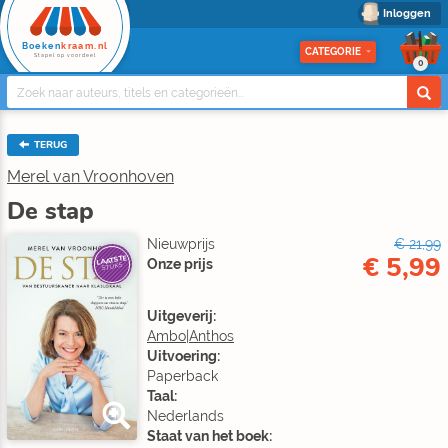
Inloggen
Boeken
kraam.nl
CATEGORIE
Stapel op voordeel
0
TERUG
Merel van Vroonhoven
De stap
Nieuwprijs
€ 21,99
€ 5,99
LAATSTE
Onze prijs
STUKS
Uitgeverij:
Ambo|Anthos
Uitvoering:
Paperback
Taal:
Nederlands
Staat van het boek: