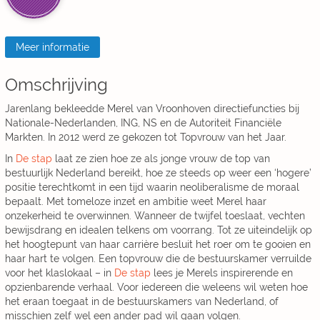
Meer informatie
Omschrijving
Jarenlang bekleedde Merel van Vroonhoven directiefuncties bij
Nationale-Nederlanden, ING, NS en de Autoriteit Financiële
Markten. In 2012 werd ze gekozen tot Topvrouw van het Jaar.
In
De stap
laat ze zien hoe ze als jonge vrouw de top van
bestuurlijk Nederland bereikt, hoe ze steeds op weer een ‘hogere’
positie terechtkomt in een tijd waarin neoliberalisme de moraal
bepaalt. Met tomeloze inzet en ambitie weet Merel haar
onzekerheid te overwinnen. Wanneer de twijfel toeslaat, vechten
bewijsdrang en idealen telkens om voorrang. Tot ze uiteindelijk op
het hoogtepunt van haar carrière besluit het roer om te gooien en
haar hart te volgen. Een topvrouw die de bestuurskamer verruilde
voor het klaslokaal – in
De stap
lees je Merels inspirerende en
opzienbarende verhaal. Voor iedereen die weleens wil weten hoe
het eraan toegaat in de bestuurskamers van Nederland, of
misschien zelf wel een ander pad wil gaan volgen.