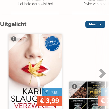
Het hele dorp wist het
Rivier van bloed
Uitgelicht
Meer
IN PRIJS
VERLAAGD
€ 21,99
€ 
€ 3,99
€ 