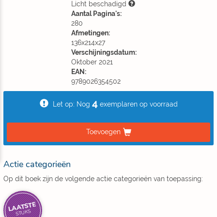
Licht beschadigd
Aantal Pagina's:
280
Afmetingen:
136x214x27
Verschijningsdatum:
Oktober 2021
EAN:
9789026354502
4
Let op: Nog
exemplaren op voorraad
Toevoegen
Actie categorieën
Op dit boek zijn de volgende actie categorieën van toepassing:
LAATSTE
STUKS