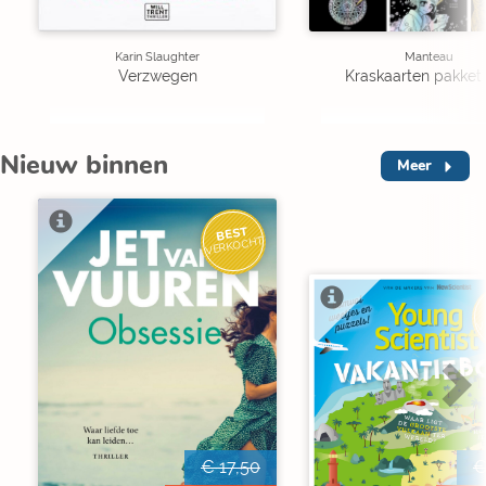
Karin Slaughter
Manteau
Verzwegen
Kraskaarten pakket 
Nieuw binnen
Meer
BEST
VERKOCHT
V
€ 17,50
€