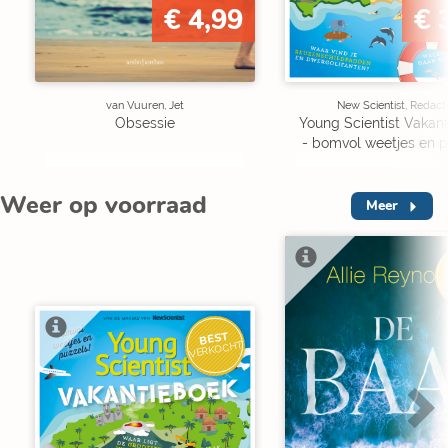
€ 4,99
€ 
van Vuuren, Jet
New Scientist, Redact
Obsessie
Young Scientist Vakan
- bomvol weetjes en p
Weer op voorraad
Meer
V
BEST
VERKOCHT