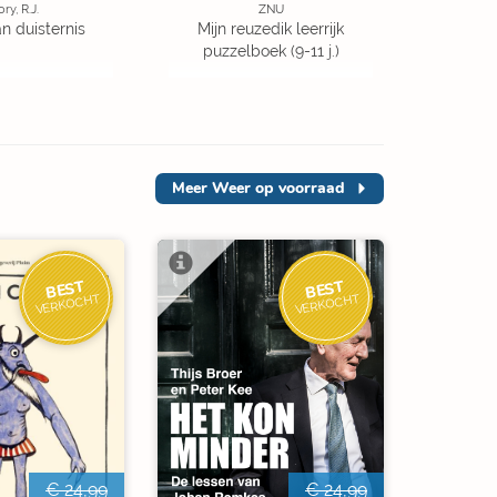
ory, R.J.
ZNU
an duisternis
Mijn reuzedik leerrijk
puzzelboek (9-11 j.)
Meer
Weer op voorraad
BEST
BEST
VERKOCHT
VERKOCHT
€ 24,99
€ 24,99