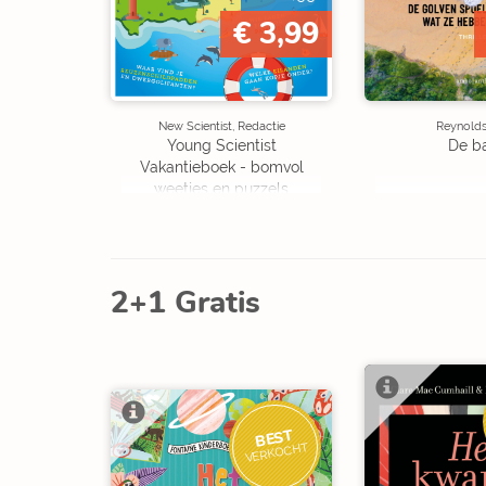
€ 3,99
New Scientist, Redactie
Reynolds,
Young Scientist
De b
Vakantieboek - bomvol
weetjes en puzzels
2+1 Gratis
BEST
VERKOCHT