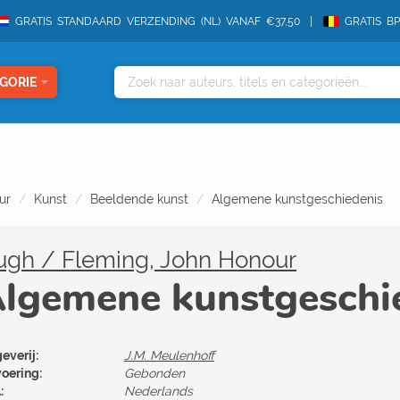
GRATIS STANDAARD VERZENDING (NL) VANAF €37,50
GRATIS B
GORIE
ur
Kunst
Beeldende kunst
Algemene kunstgeschiedenis
ugh / Fleming, John Honour
lgemene kunstgeschi
everij:
J.M. Meulenhoff
voering:
Gebonden
:
Nederlands