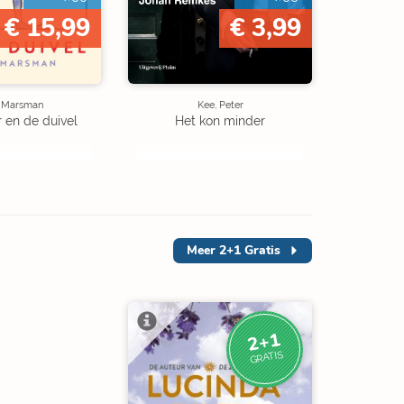
€ 15,99
€ 3,99
e Marsman
Kee, Peter
r en de duivel
Het kon minder
Meer
2+1 Gratis
2+1
GRATIS