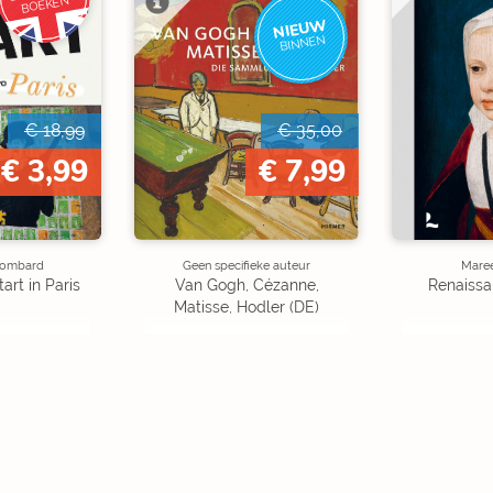
BOEKEN
NIEUW
BINNEN
€ 18,99
€ 35,00
€ 3,99
€ 7,99
Lombard
Geen specifieke auteur
Maree
art in Paris
Van Gogh, Cézanne,
Renaissa
Matisse, Hodler (DE)