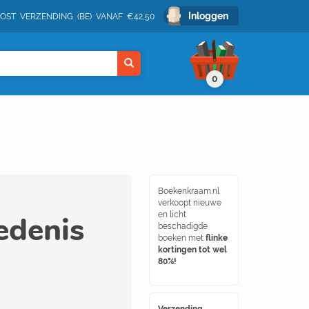
Inloggen
POST VERZENDING (BE) VANAF €42,50
0
Boekenkraam.nl
verkoopt nieuwe
edenis
en licht
beschadigde
boeken met
flinke
kortingen tot wel
80%!