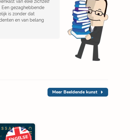
nkast van elke zichzelf
eur. Een gezaghebbende
ijk is zonder dat
udenten en van belang
Meer
Beeldende kunst
ENGELSE