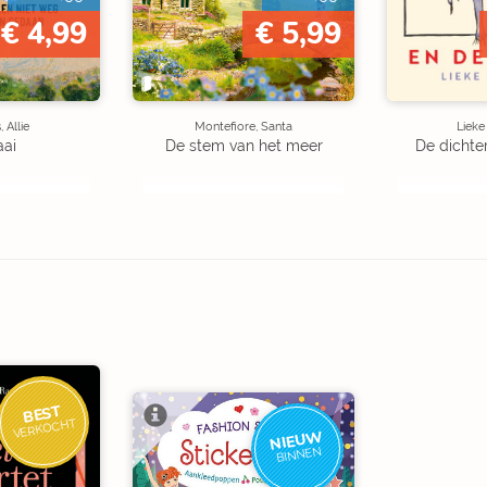
€ 4,99
€ 5,99
 Allie
Montefiore, Santa
Liek
aai
De stem van het meer
De dichte
BEST
VERKOCHT
NIEUW
BINNEN