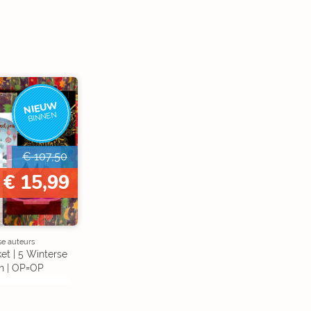
NIEUW
BINNEN
€ 107,50
€ 15,99
se auteurs
et | 5 Winterse
n | OP=OP