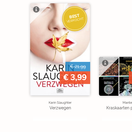
BEST
VERKOCHT
€ 21,99
€ 3,99
Karin Slaughter
Mante
Verzwegen
Kraskaarten 