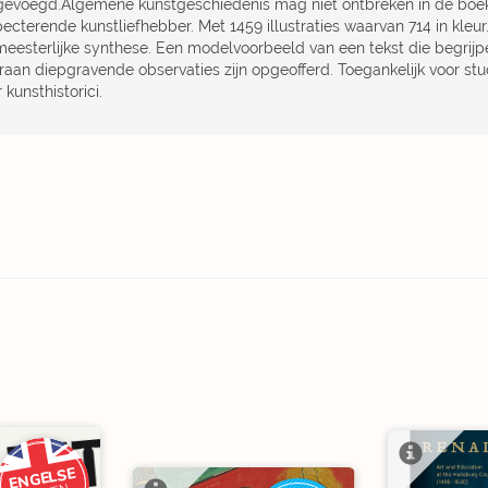
gevoegd.Algemene kunstgeschiedenis mag niet ontbreken in de boeke
pecterende kunstliefhebber. Met 1459 illustraties waarvan 714 in kl
meesterlijke synthese. Een modelvoorbeeld van een tekst die begrijpel
raan diepgravende observaties zijn opgeofferd. Toegankelijk voor st
 kunsthistorici.
ENGELSE