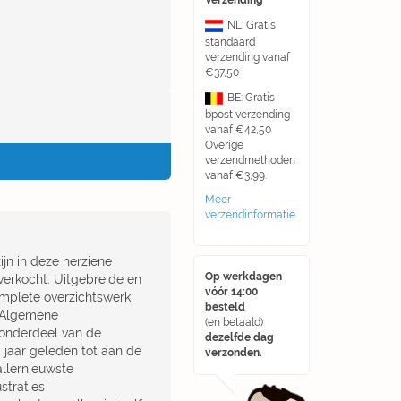
Verzending
NL: Gratis
standaard
verzending vanaf
€37,50
BE: Gratis
bpost verzending
vanaf €42,50
Overige
verzendmethoden
vanaf €3,99.
Meer
verzendinformatie
jn in deze herziene
Op werkdagen
verkocht. Uitgebreide en
vóór 14:00
omplete overzichtswerk
besteld
. Algemene
(en betaald)
 onderdeel van de
dezelfde dag
 jaar geleden tot aan de
verzonden.
allernieuwste
straties