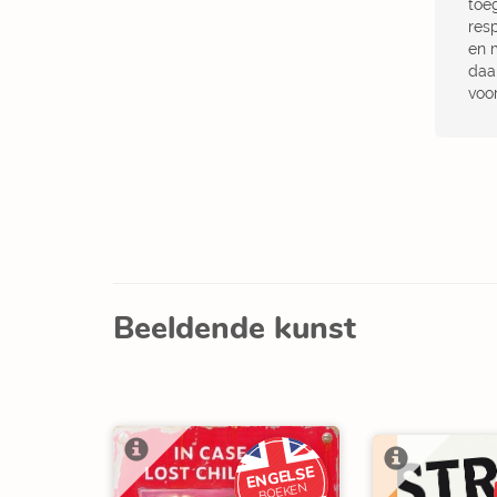
toe
res
en 
daa
voor
Beeldende kunst
ENGELSE
BOEKEN