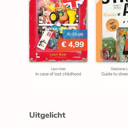
€ 35,99
€ 4,99
Leon Keer
Stéphanie 
In case of lost childhood
Guide to street
Uitgelicht