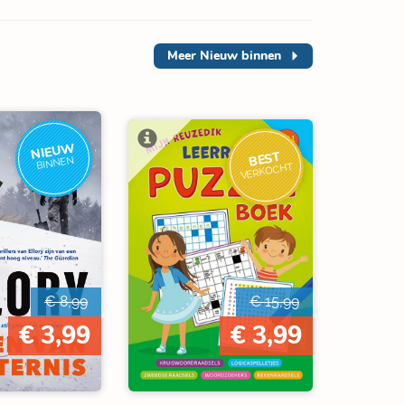
Meer
Nieuw binnen
NIEUW
BEST
BINNEN
VERKOCHT
€ 8,99
€ 15,99
€ 3,99
€ 3,99