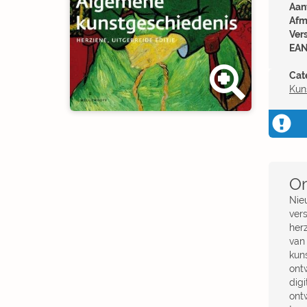
Aant
Afm
Ver
EAN
Cat
Kuns
Om
Nie
ver
her
van
kun
ont
digi
ont