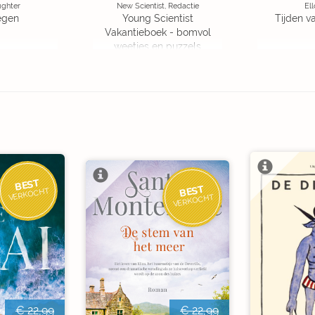
ughter
New Scientist, Redactie
Ell
egen
Young Scientist
Tijden v
Vakantieboek - bomvol
weetjes en puzzels
BEST
BEST
VERKOCHT
VERKOCHT
€ 22,99
€ 22,99