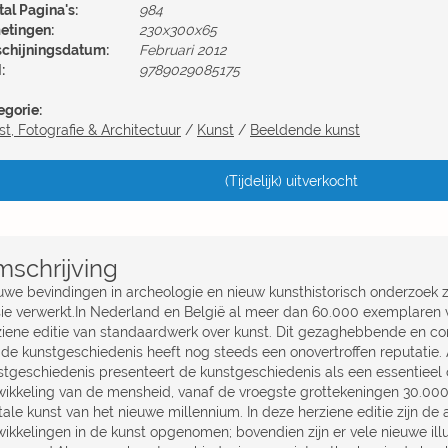
al Pagina's:
984
etingen:
230x300x65
schijningsdatum:
Februari 2012
:
9789029085175
egorie:
t, Fotografie & Architectuur
/
Kunst
/
Beeldende kunst
(Tijdelijk) uitverkocht
schrijving
uwe bevindingen in archeologie en nieuw kunsthistorisch onderzoek zi
sie verwerkt.In Nederland en België al meer dan 60.000 exemplaren 
ziene editie van standaardwerk over kunst. Dit gezaghebbende en c
 de kunstgeschiedenis heeft nog steeds een onovertroffen reputatie
stgeschiedenis presenteert de kunstgeschiedenis als een essentieel
wikkeling van de mensheid, vanaf de vroegste grottekeningen 30.000
tale kunst van het nieuwe millennium. In deze herziene editie zijn de 
wikkelingen in de kunst opgenomen; bovendien zijn er vele nieuwe illu