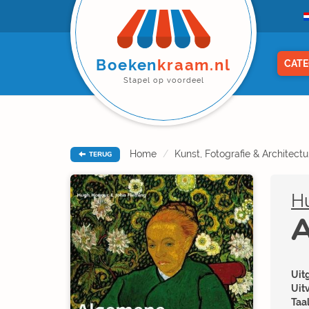
Boeken
kraam.nl
CATE
Stapel op voordeel
Home
Kunst, Fotografie & Architectu
TERUG
H
A
Uitg
Uit
Taal