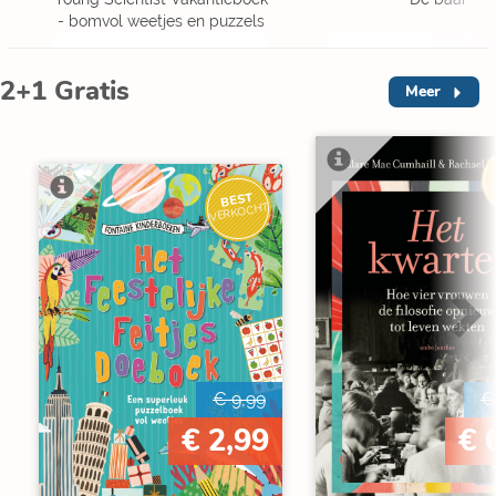
- bomvol weetjes en puzzels
2+1 Gratis
Meer
V
BEST
VERKOCHT
€ 9,99
€
€ 2,99
€ 