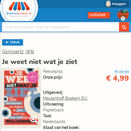
Inloggen
Boeken
kraam.nl
CATEGORIE
Stapel op voordeel
0
TERUG
Gompertz, Will
Je weet niet wat je ziet
Nieuwprijs
€ 24,99
€ 4,99
3
Onze prijs
VOOR
€10
Uitgeverij:
Meulenhoff Boekerij B.V.
Uitvoering:
Paperback
Taal:
Nederlands
Staat van het boek: