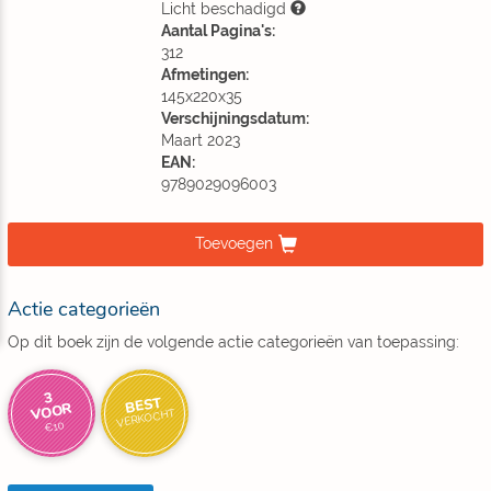
Licht beschadigd
Aantal Pagina's:
312
Afmetingen:
145x220x35
Verschijningsdatum:
Maart 2023
EAN:
9789029096003
Toevoegen
Actie categorieën
Op dit boek zijn de volgende actie categorieën van toepassing:
3
BEST
VOOR
VERKOCHT
€10