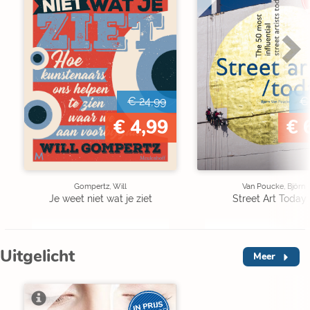
€ 24,99
€
€ 4,99
€ 
Gompertz, Will
Van Poucke, Björn
Je weet niet wat je ziet
Street Art Today 
Uitgelicht
Meer
IN PRIJS