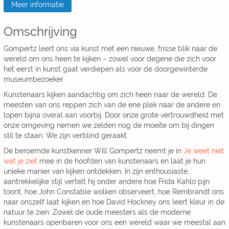
Meer informatie
Omschrijving
Gompertz leert ons via kunst met een nieuwe, frisse blik naar de
wereld om ons heen te kijken – zowel voor degene die zich voor
het eerst in kunst gaat verdiepen als voor de doorgewinterde
museumbezoeker
Kunstenaars kijken aandachtig om zich heen naar de wereld. De
meesten van ons reppen zich van de ene plek naar de andere en
lopen bijna overal aan voorbij. Door onze grote vertrouwdheid met
onze omgeving nemen we zelden nog de moeite om bij dingen
stil te staan. We zijn verblind geraakt.
De beroemde kunstkenner Will Gompertz neemt je in
Je weet niet
wat je ziet
mee in de hoofden van kunstenaars en laat je hun
unieke manier van kijken ontdekken. In zijn enthousiaste,
aantrekkelijke stijl vertelt hij onder andere hoe Frida Kahlo pijn
toont, hoe John Constable wolken observeert, hoe Rembrandt ons
naar onszelf laat kijken en hoe David Hockney ons leert kleur in de
natuur te zien. Zowel de oude meesters als de moderne
kunstenaars openbaren voor ons een wereld waar we meestal aan