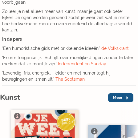
voorbijgaan.
Zo leer je niet alleen meer van kunst, maar je gaat ook beter
kijken. Je ogen worden geopend zodat je weer ziet wat je miste:
hoe bedwelmend mooi en overrompelend de alledaagse wereld
kan zijn.
In de pers
‘Een humoristische gids met prikkelende ideeën.’
de Volkskrant
‘Enorm toegankelijk… Schrijft over moeilijke dingen zonder te laten
merken dat ze moeilijk zijn.’
Independent on Sunday
‘Levendig, fris, energiek… Helder en met humor legt hij
bewegingen en ismen uit.’
The Scotsman
Kunst
Meer
BEST
VERKOCHT
E