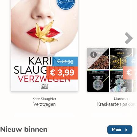
VERLAAGD
€ 21,99
€ 
€ 3,99
€ 
Karin Slaughter
Manteau
Verzwegen
Kraskaarten pakket 
Nieuw binnen
Meer