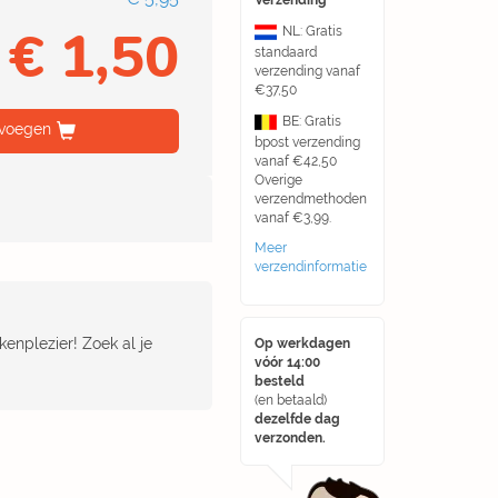
Verzending
€ 1,50
NL: Gratis
standaard
verzending vanaf
€37,50
BE: Gratis
voegen
bpost verzending
vanaf €42,50
Overige
verzendmethoden
vanaf €3,99.
Meer
verzendinformatie
enplezier! Zoek al je
Op werkdagen
vóór 14:00
besteld
(en betaald)
dezelfde dag
verzonden.