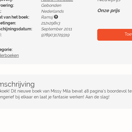
voering:
Gebonden
Onze prijs
:
Nederlands
at van het boek:
Ramsj
etingen:
212x298x3
schijningsdatum:
September 2011
Toe
:
9789031729319
egorie:
derboeken
schrijving
koek! Dit nieuwe boek van Missy Mila bevat 48 pagina's boordevol tek
ngerief bij elkaar en laat je fantasie werken! Aan de slag!