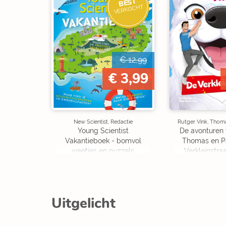
BEST
VERKOCHT
€ 12,99
€ 3,99
New Scientist, Redactie
Rutger Vink, Thom
Young Scientist
De avonturen 
Vakantieboek - bomvol
Thomas en P
weetjes en puzzels
Verkleinstraa
Editi
Uitgelicht