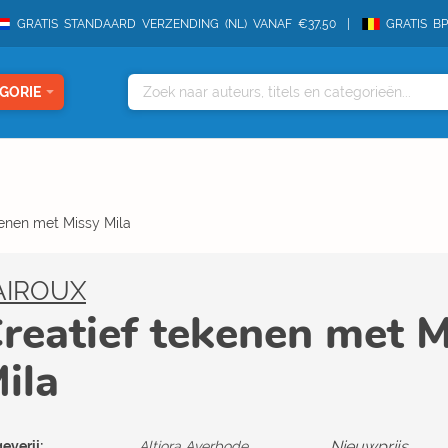
GRATIS STANDAARD VERZENDING (NL) VANAF €37,50
GRATIS B
GORIE
kenen met Missy Mila
AIROUX
reatief tekenen met M
ila
Nieuwprijs
everij:
Altiora Averbode