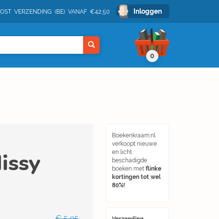
Inloggen
POST VERZENDING (BE) VANAF €42,50
0
Boekenkraam.nl
verkoopt nieuwe
issy
en licht
beschadigde
boeken met
flinke
kortingen tot wel
80%!
€ 5,95