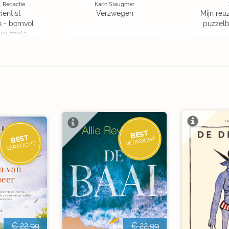
, Redactie
Karin Slaughter
ientist
Verzwegen
Mijn reuz
k - bomvol
puzzelbo
 puzzels
BEST
BEST
VERKOCHT
VERKOCHT
€ 22,99
€ 22,99