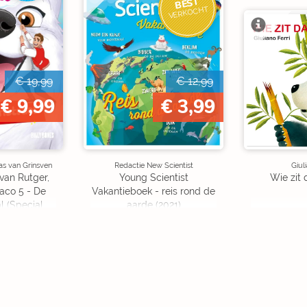
BEST
VERKOCHT
€ 19,99
€ 12,99
€ 9,99
€ 3,99
as van Grinsven
Redactie New Scientist
Giul
van Rutger,
Young Scientist
Wie zit 
aco 5 - De
Vakantieboek - reis rond de
l (Special
aarde (2021)
on)