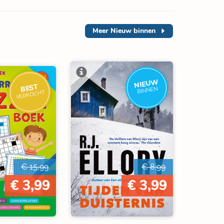
Meer
Nieuw binnen
NIEUW
BEST
BINNEN
VERKOCHT
€ 15,99
€ 8,99
€ 3,99
€ 3,99