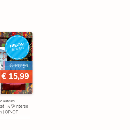
NIEUW
BINNEN
€ 107,50
€ 15,99
se auteurs
et | 5 Winterse
n | OP=OP