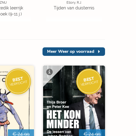
ZNU
Ellory, R.J.
edik leerrijk
Tijden van duisternis
ek (9-11 j.)
Meer
Weer op voorraad
BEST
BEST
VERKOCHT
VERKOCHT
€ 24,99
€ 24,99