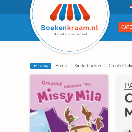
Boeken
kraam.nl
CATE
Stapel op voordeel
Home
Kinderboeken
Creatief te
TERUG
P
C
M
Uitg