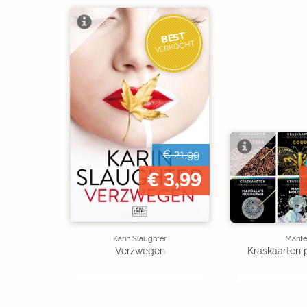
BEST
VERKOCHT
€ 21,99
€ 3,99
Karin Slaughter
Mante
Verzwegen
Kraskaarten 