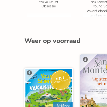
van Vuuren, Jet
New Scientist
Obsessie
Young Sc
Vakantieboe
weetjes en
Weer op voorraad
BEST
VERKOCHT
€ 12,99