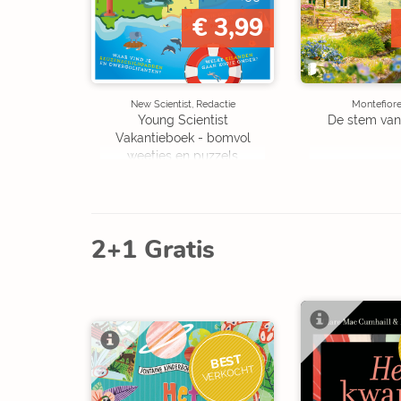
€ 3,99
New Scientist, Redactie
Montefiore
Young Scientist
De stem van
Vakantieboek - bomvol
weetjes en puzzels
2+1 Gratis
BEST
VERKOCHT