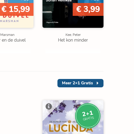
€ 15,99
€ 3,99
e Marsman
Kee, Peter
r en de duivel
Het kon minder
Meer
2+1 Gratis
2+1
GRATIS