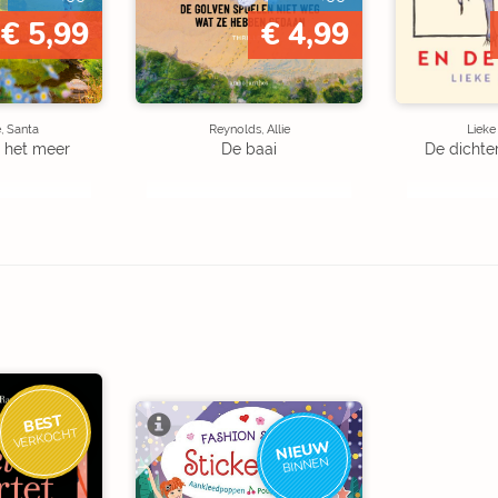
€ 5,99
€ 4,99
, Santa
Reynolds, Allie
Liek
 het meer
De baai
De dichte
BEST
VERKOCHT
NIEUW
BINNEN