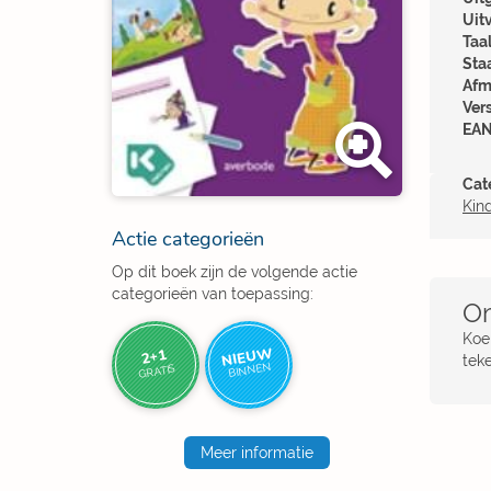
Uit
Taal
Sta
Afm
Ver
EAN
Cat
Kin
Actie categorieën
Op dit boek zijn de volgende actie
categorieën van toepassing:
Om
Koe
NIEUW
2+1
teke
BINNEN
GRATIS
Meer informatie