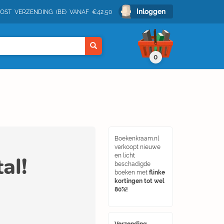
Inloggen
POST VERZENDING (BE) VANAF €42,50
0
Boekenkraam.nl
verkoopt nieuwe
al!
en licht
beschadigde
boeken met
flinke
kortingen tot wel
80%!