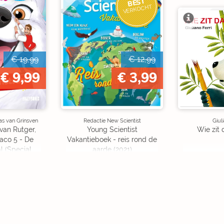
BEST
VERKOCHT
€ 19,99
€ 12,99
€ 9,99
€ 3,99
as van Grinsven
Redactie New Scientist
Giul
van Rutger,
Young Scientist
Wie zit 
aco 5 - De
Vakantieboek - reis rond de
l (Special
aarde (2021)
on)