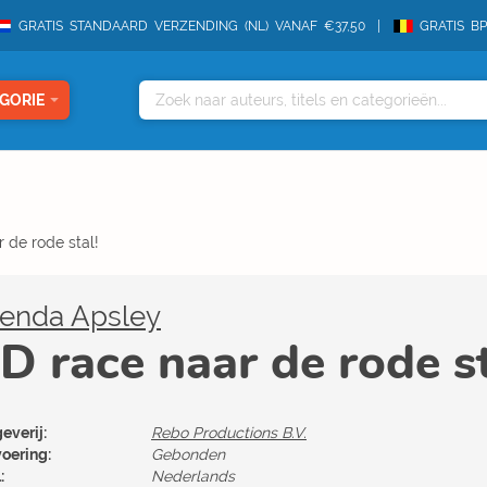
GRATIS STANDAARD VERZENDING (NL) VANAF €37,50
GRATIS B
GORIE
 de rode stal!
renda Apsley
D race naar de rode st
everij:
Rebo Productions B.V.
voering:
Gebonden
:
Nederlands