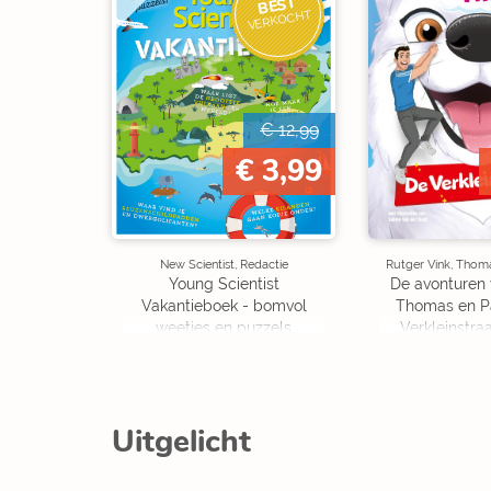
BEST
VERKOCHT
€ 12,99
€ 3,99
New Scientist, Redactie
Rutger Vink, Thom
Young Scientist
De avonturen 
Vakantieboek - bomvol
Thomas en P
weetjes en puzzels
Verkleinstraa
Editi
Uitgelicht