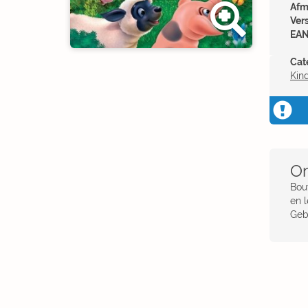
Afm
Ver
EAN
Cat
Kin
Om
Bou
en l
Geb