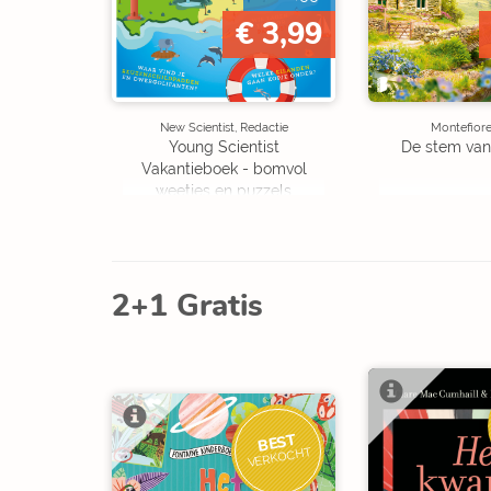
€ 3,99
New Scientist, Redactie
Montefiore
Young Scientist
De stem van
Vakantieboek - bomvol
weetjes en puzzels
2+1 Gratis
BEST
VERKOCHT