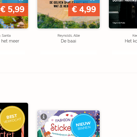
€ 5,99
€ 4,99
, Santa
Reynolds, Allie
Kee
 het meer
De baai
Het k
BEST
VERKOCHT
NIEUW
BINNEN