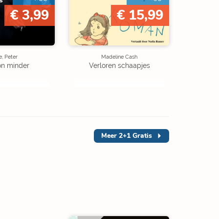
€ 3,99
€ 15,99
, Peter
Madeline Cash
on minder
Verloren schaapjes
Meer
2+1 Gratis