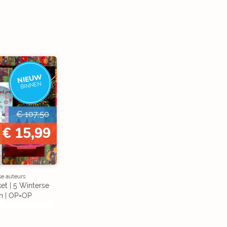
NIEUW
BINNEN
€ 107,50
€ 15,99
se auteurs
et | 5 Winterse
n | OP=OP