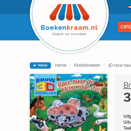
Boeken
kraam.nl
CATE
Stapel op voordeel
Home
Kinderboeken
3D race naar
TERUG
B
3
Uitg
Uit
Taal