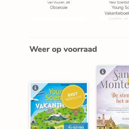
van Vuuren, Jet
New Scientist
Obsessie
Young Sc
Vakantieboe
weetjes en
Weer op voorraad
BEST
VERKOCHT
€ 12,99