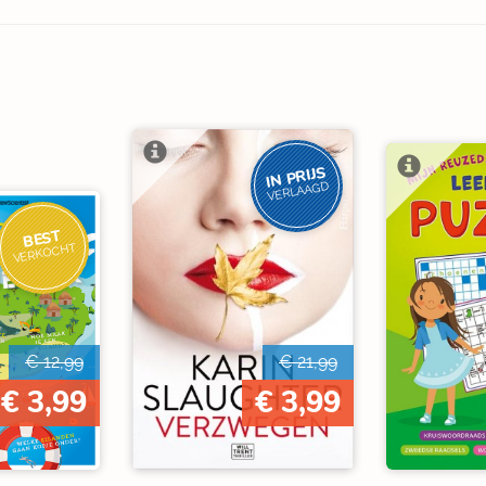
IN PRIJS
VERLAAGD
BEST
VERKOCHT
€ 12,99
€ 21,99
€ 3,99
€ 3,99