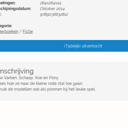
etingen:
264x264x24
schijningsdatum:
Oktober 2014
:
9789036632812
egorie:
derboeken
/
Fictie
(Tijdelijk) uitverkocht
schrijving
w Varken, Schaap, Koe en Pony
ees hoe ze naar de kleine rode stal toe gaan.
ruik de modellen ook als pionnen bij het leuke spel.