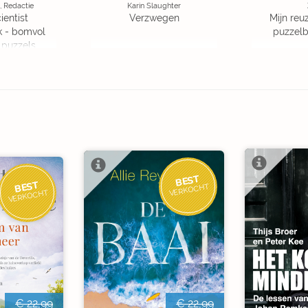
, Redactie
Karin Slaughter
ientist
Verzwegen
Mijn reuz
k - bomvol
puzzelbo
 puzzels
BEST
BEST
VERKOCHT
VERKOCHT
€ 22,99
€ 22,99