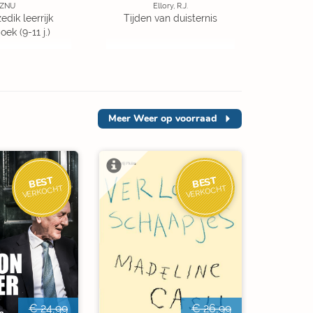
ZNU
Ellory, R.J.
edik leerrijk
Tijden van duisternis
ek (9-11 j.)
Meer
Weer op voorraad
BEST
BEST
VERKOCHT
VERKOCHT
€ 24,99
€ 26,99