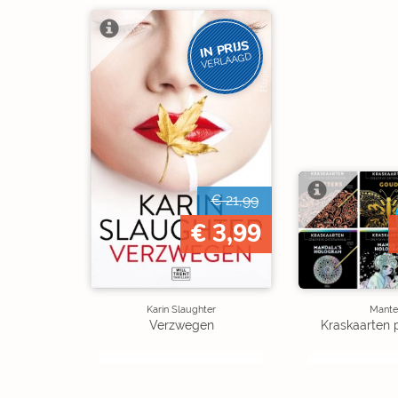
IN PRIJS
VERLAAGD
€ 21,99
€ 3,99
Karin Slaughter
Mante
Verzwegen
Kraskaarten 