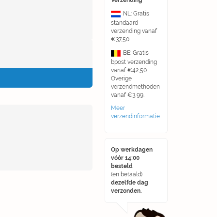
Verzending
NL: Gratis
standaard
verzending vanaf
€37,50
BE: Gratis
bpost verzending
vanaf €42,50
Overige
verzendmethoden
vanaf €3,99.
Meer
verzendinformatie
Op werkdagen
vóór 14:00
besteld
(en betaald)
dezelfde dag
verzonden.