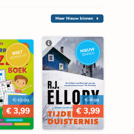
Meer
Nieuw binnen
NIEUW
BEST
BINNEN
VERKOCHT
€ 15,99
€ 8,99
€ 3,99
€ 3,99