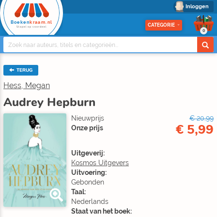
Inloggen
Boeken
kraam.nl
CATEGORIE
Stapel op voordeel
0
TERUG
Hess, Megan
Audrey Hepburn
Nieuwprijs
€ 20,99
€ 5,99
Onze prijs
Uitgeverij:
Kosmos Uitgevers
Uitvoering:
Gebonden
Taal:
Nederlands
Staat van het boek: