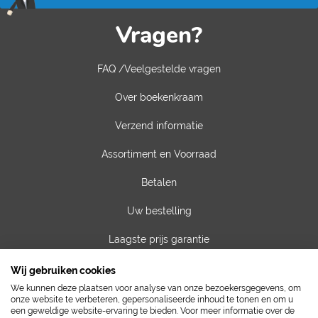
Vragen?
FAQ /Veelgestelde vragen
Over boekenkraam
Verzend informatie
Assortiment en Voorraad
Betalen
Uw bestelling
Laagste prijs garantie
Privacy van gegevens
Wij gebruiken cookies
We kunnen deze plaatsen voor analyse van onze bezoekersgegevens, om
Algemene voorwaarden
onze website te verbeteren, gepersonaliseerde inhoud te tonen en om u
een geweldige website-ervaring te bieden. Voor meer informatie over de