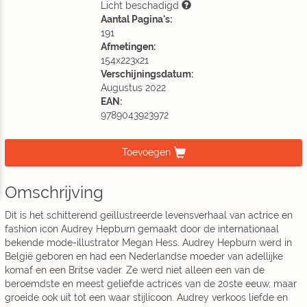
Licht beschadigd
Aantal Pagina's:
191
Afmetingen:
154x223x21
Verschijningsdatum:
Augustus 2022
EAN:
9789043923972
Toevoegen
Omschrijving
Dit is het schitterend geïllustreerde levensverhaal van actrice en
fashion icon Audrey Hepburn gemaakt door de internationaal
bekende mode-illustrator Megan Hess. Audrey Hepburn werd in
België geboren en had een Nederlandse moeder van adellijke
komaf en een Britse vader. Ze werd niet alleen een van de
beroemdste en meest geliefde actrices van de 20ste eeuw, maar
groeide ook uit tot een waar stijlicoon. Audrey verkoos liefde en