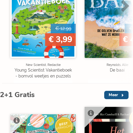
€ 12,99
€
€ 3,99
€ 
New Scientist, Redactie
Reynolds, Allie
Young Scientist Vakantieboek
De baai
- bomvol weetjes en puzzels
2+1 Gratis
Meer
V
BEST
VERKOCHT