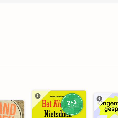
2+1
GRATIS