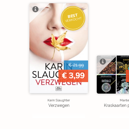
BEST
VERKOCHT
€ 21,99
€ 3,99
Karin Slaughter
Mante
Verzwegen
Kraskaarten 