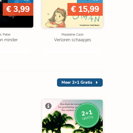
€ 3,99
€ 15,99
, Peter
Madeline Cash
on minder
Verloren schaapjes
Meer
2+1 Gratis
2+1
GRATIS