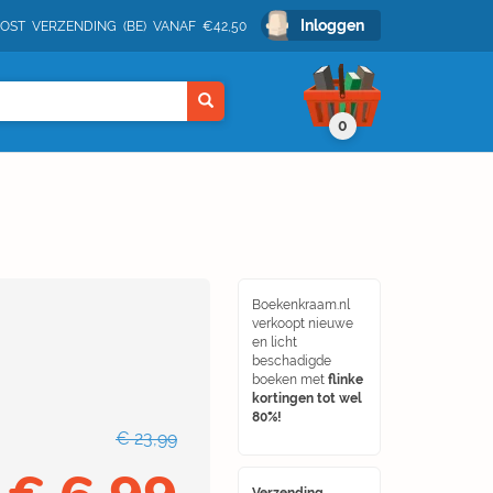
Inloggen
POST VERZENDING (BE) VANAF €42,50
0
Boekenkraam.nl
verkoopt nieuwe
en licht
beschadigde
boeken met
flinke
kortingen tot wel
80%!
€ 23,99