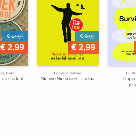
€ 14,95
€ 8,99
€ 2,99
€ 2,99
mageBooks
Hormann, Gerhard
Hulsho
 de student
Nieuwe Nietsdoen - special
Ongem
ges