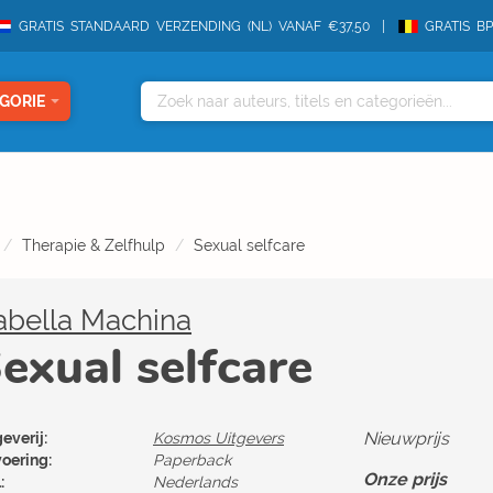
GRATIS STANDAARD VERZENDING (NL) VANAF €37,50
GRATIS B
GORIE
Therapie & Zelfhulp
Sexual selfcare
abella Machina
exual selfcare
Nieuwprijs
everij:
Kosmos Uitgevers
voering:
Paperback
Onze prijs
:
Nederlands