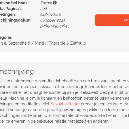
at van het boek:
Ramsj
al Pagina's:
208
etingen:
148x210x16
Toe
schijningsdatum:
Oktober 2023
:
9789043929844
egorie:
in & Gezondheid
/
Mind
/
Therapie & Zelfhulp
schrijving
s is een algemene gezondheidsbehoefte en een bron van kracht en vi
binden met de eigen seksualiteit een belangrijk onderdeel moeten w
careroutine: het draagt tenslotte bij aan je (seksueel) welzijn! In dit 
bella Machinè je om je lichaam en behoeften beter te leren kennen 
eningen en meditaties. Met
Sexual selfcare
creëer je een veilige plek
oor je verlangens, ontdek je wat jouw zintuigen prikkelt en leer je o
wachtingen los te laten. Om zo mentale blokkades op te heffen, in j
ier te ervaren in de seksuele relatie met jezelf en anderen.