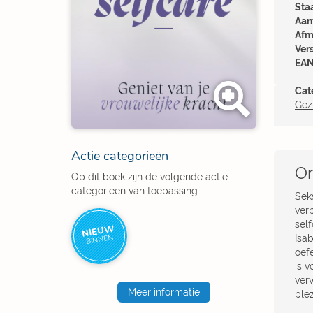
Sta
Aant
Afm
Ver
EAN
Cat
Gez
Actie categorieën
Om
Op dit boek zijn de volgende actie
categorieën van toepassing:
Sek
ver
self
NIEUW
Isa
BINNEN
oef
is v
ver
Meer informatie
plez