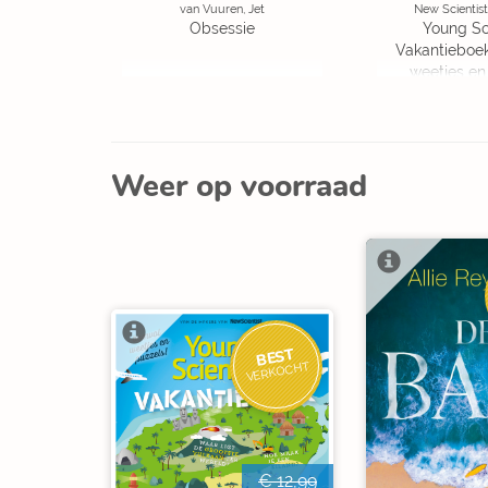
van Vuuren, Jet
New Scientist
Obsessie
Young Sc
Vakantieboe
weetjes en
Weer op voorraad
BEST
VERKOCHT
€ 12,99