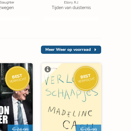
 Slaughter
Ellory, R.J.
zwegen
Tijden van duisternis
Meer
Weer op voorraad
BEST
BEST
VERKOCHT
VERKOCHT
€ 24,99
€ 26,99