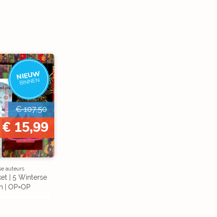
NIEUW
BINNEN
€ 107,50
€ 15,99
se auteurs
et | 5 Winterse
n | OP=OP