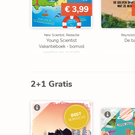
€ 3,99
New Scientist, Redactie
Reynolds,
Young Scientist
De b
Vakantieboek - bomvol
weetjes en puzzels
2+1 Gratis
BEST
VERKOCHT