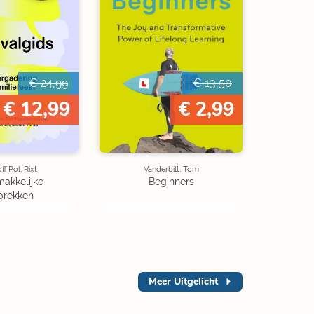
€ 24,99
€ 13,50
€ 12,99
€ 2,99
ff Pol, Rixt
Vanderbilt, Tom
akkelijke
Beginners
prekken
Meer
Uitgelicht