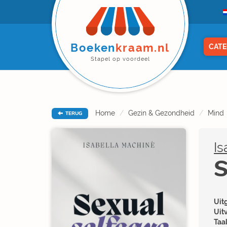
Boeken
kraam.nl
CATE
Stapel op voordeel
Home
Gezin & Gezondheid
Mind
TERUG
Is
S
Uitg
Uit
Taal