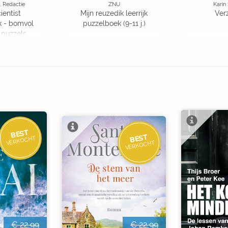
, Redactie
ZNU
Karin
ientist
Mijn reuzedik leerrijk
Ver
k - bomvol
puzzelboek (9-11 j.)
 puzzels
BEST
BEST
VERKOCHT
VERKOCHT
€ 22,99
€ 22,99