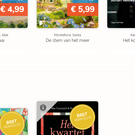
€ 4,99
€ 5,99
 Allie
Montefiore, Santa
Kee
aai
De stem van het meer
Het k
BEST
VERKOCHT
BEST
VERKOCHT