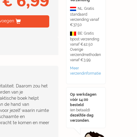
€ 6,99
Verzending
NL: Gratis
standaard
verzending vanaf
voegen
€37,50
BE: Gratis
bpost verzending
vanaf €42,50
Overige
verzendmethoden
vanaf €3,99.
Meer
verzendinformatie
taliteit. Daarom zou het
orden van je
Op werkdagen
praktische boek helpt
vóór 14:00
aan de hand van
besteld
 voor jezelf waarin ruimte
(en betaald)
dezelfde dag
m schaamte en
verzonden.
e kracht te komen en meer