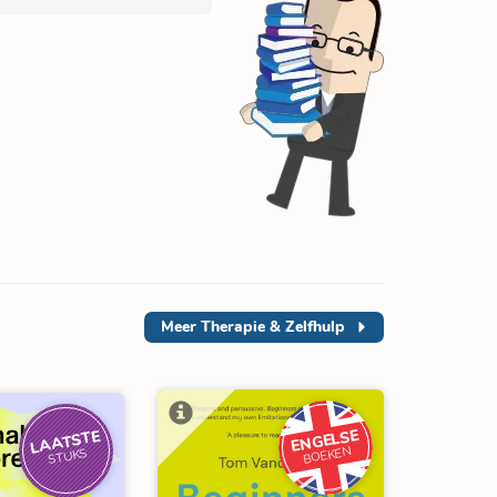
Meer
Therapie & Zelfhulp
ENGELSE
LAATSTE
BOEKEN
STUKS