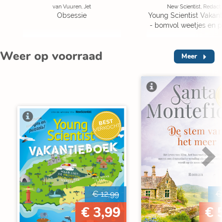
van Vuuren, Jet
New Scientist, Redact
Obsessie
Young Scientist Vakan
- bomvol weetjes en p
Weer op voorraad
Meer
V
BEST
VERKOCHT
€ 12,99
€
€ 3,99
€ 