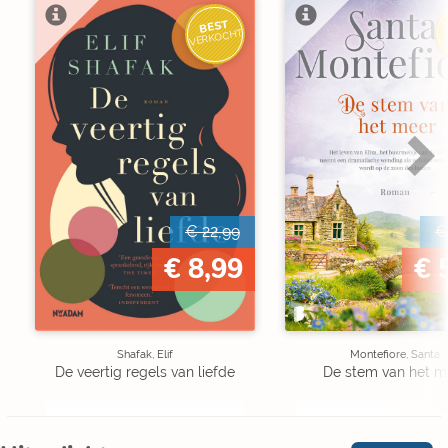
BEST
V
VERKOCHT
€ 22,99
€
€ 8,99
€ 
Shafak, Elif
Montefiore, Santa
De veertig regels van liefde
De stem van het m