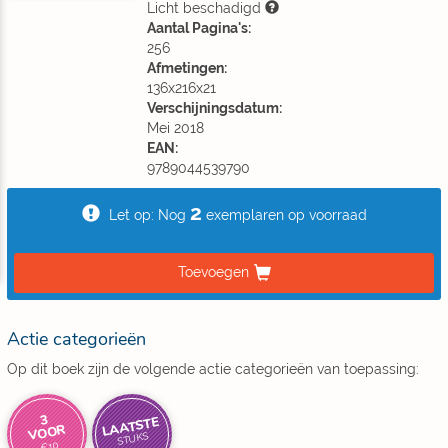
Licht beschadigd
Aantal Pagina's:
256
Afmetingen:
136x216x21
Verschijningsdatum:
Mei 2018
EAN:
9789044539790
2
Let op: Nog
exemplaren op voorraad
Toevoegen
Actie categorieën
Op dit boek zijn de volgende actie categorieën van toepassing:
3
LAATSTE
VOOR
STUKS
€10