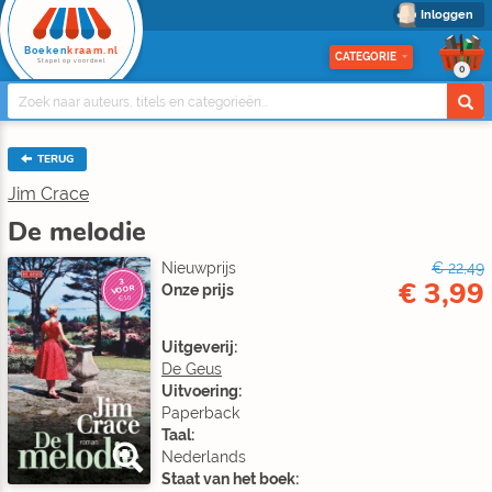
Inloggen
Boeken
kraam.nl
CATEGORIE
Stapel op voordeel
0
TERUG
Jim Crace
De melodie
Nieuwprijs
€ 22,49
€ 3,99
3
Onze prijs
VOOR
€10
Uitgeverij:
De Geus
Uitvoering:
Paperback
Taal:
Nederlands
Staat van het boek: