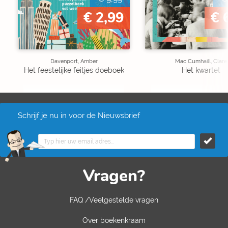
€ 2,99
€ 
Davenport, Amber
Mac Cumhaill, Clare
Het feestelijke feitjes doeboek
Het kwartet
Schrijf je nu in voor de Nieuwsbrief
Vragen?
FAQ /Veelgestelde vragen
Over boekenkraam