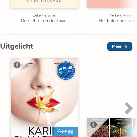
Lieke Marsman
Verkerk, Rinke
De dichter en de duivel
Het hele dorp wist 
Uitgelicht
Meer
IN PRIJS
VERLAAGD
€ 21,99
€ 