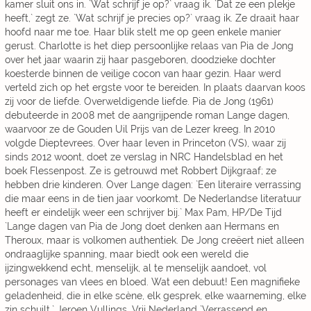
kamer sluit ons in. `Wat schrijf je op?` vraag ik. `Dat ze een plekje
heeft,` zegt ze. `Wat schrijf je precies op?` vraag ik. Ze draait haar
hoofd naar me toe. Haar blik stelt me op geen enkele manier
gerust. Charlotte is het diep persoonlijke relaas van Pia de Jong
over het jaar waarin zij haar pasgeboren, doodzieke dochter
koesterde binnen de veilige cocon van haar gezin. Haar werd
verteld zich op het ergste voor te bereiden. In plaats daarvan koos
zij voor de liefde. Overweldigende liefde. Pia de Jong (1961)
debuteerde in 2008 met de aangrijpende roman Lange dagen,
waarvoor ze de Gouden Uil Prijs van de Lezer kreeg. In 2010
volgde Dieptevrees. Over haar leven in Princeton (VS), waar zij
sinds 2012 woont, doet ze verslag in NRC Handelsblad en het
boek Flessenpost. Ze is getrouwd met Robbert Dijkgraaf; ze
hebben drie kinderen. Over Lange dagen: `Een literaire verrassing
die maar eens in de tien jaar voorkomt. De Nederlandse literatuur
heeft er eindelijk weer een schrijver bij.` Max Pam, HP/De Tijd
`Lange dagen van Pia de Jong doet denken aan Hermans en
Theroux, maar is volkomen authentiek. De Jong creëert niet alleen
ondraaglijke spanning, maar biedt ook een wereld die
ijzingwekkend echt, menselijk, al te menselijk aandoet, vol
personages van vlees en bloed. Wat een debuut! Een magnifieke
geladenheid, die in elke scène, elk gesprek, elke waarneming, elke
zin schuilt.` Jeroen Vullings, Vrij Nederland `Verrassend en