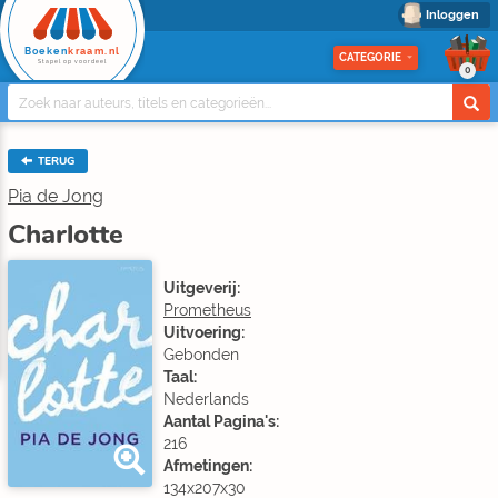
Inloggen
Boeken
kraam.nl
CATEGORIE
Stapel op voordeel
0
TERUG
Pia de Jong
Charlotte
Uitgeverij:
Prometheus
Uitvoering:
Gebonden
Taal:
Nederlands
Aantal Pagina's:
216
Afmetingen:
134x207x30