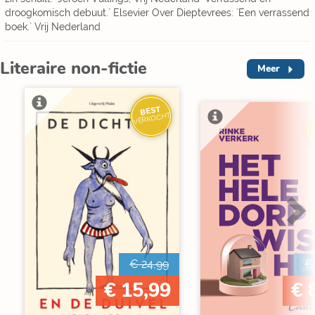
droogkomisch debuut.` Elsevier Over Dieptevrees: `Een verrassend
boek.` Vrij Nederland
Literaire non-fictie
Meer
BEST
VERKOCHT
V
€ 24,99
€
€ 15,99
€ 