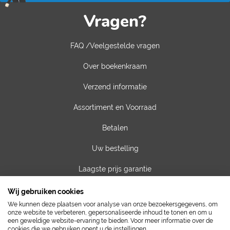
Vragen?
FAQ /Veelgestelde vragen
Over boekenkraam
Verzend informatie
Assortiment en Voorraad
Betalen
Uw bestelling
Laagste prijs garantie
Privacy van gegevens
Wij gebruiken cookies
We kunnen deze plaatsen voor analyse van onze bezoekersgegevens, om
Algemene voorwaarden
onze website te verbeteren, gepersonaliseerde inhoud te tonen en om u
een geweldige website-ervaring te bieden. Voor meer informatie over de
cookies die we gebruiken opent u de instellingen.