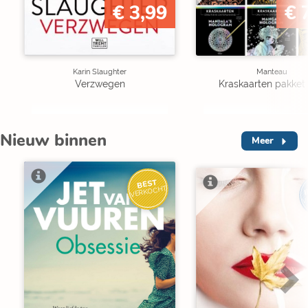
€ 3,99
€ 
Karin Slaughter
Manteau
Verzwegen
Kraskaarten pakket 
Nieuw binnen
Meer
BEST
I
VERKOCHT
V