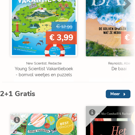
€ 12,99
€
€ 3,99
€ 
New Scientist, Redactie
Reynolds, Allie
Young Scientist Vakantieboek
De baai
- bomvol weetjes en puzzels
2+1 Gratis
Meer
V
BEST
VERKOCHT