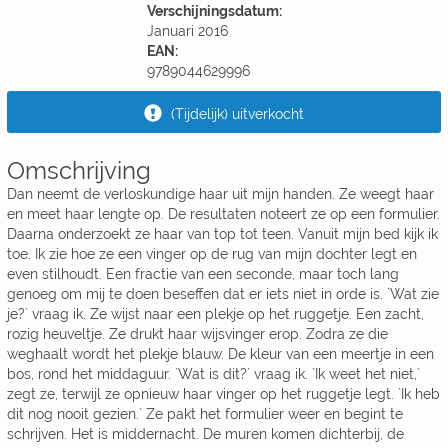
Verschijningsdatum:
Januari 2016
EAN:
9789044629996
(Tijdelijk) uitverkocht
Omschrijving
Dan neemt de verloskundige haar uit mijn handen. Ze weegt haar
en meet haar lengte op. De resultaten noteert ze op een formulier.
Daarna onderzoekt ze haar van top tot teen. Vanuit mijn bed kijk ik
toe. Ik zie hoe ze een vinger op de rug van mijn dochter legt en
even stilhoudt. Een fractie van een seconde, maar toch lang
genoeg om mij te doen beseffen dat er iets niet in orde is. `Wat zie
je?` vraag ik. Ze wijst naar een plekje op het ruggetje. Een zacht,
rozig heuveltje. Ze drukt haar wijsvinger erop. Zodra ze die
weghaalt wordt het plekje blauw. De kleur van een meertje in een
bos, rond het middaguur. `Wat is dit?` vraag ik. `Ik weet het niet,`
zegt ze, terwijl ze opnieuw haar vinger op het ruggetje legt. `Ik heb
dit nog nooit gezien.` Ze pakt het formulier weer en begint te
schrijven. Het is middernacht. De muren komen dichterbij, de