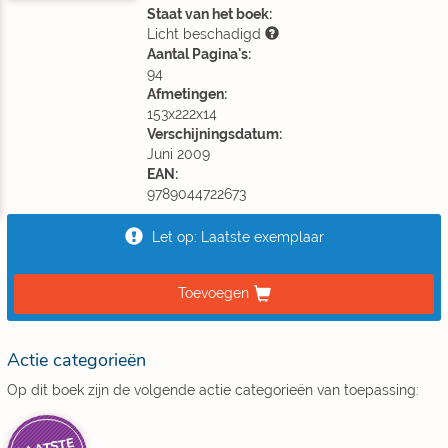
Staat van het boek:
Licht beschadigd
Aantal Pagina's:
94
Afmetingen:
153x222x14
Verschijningsdatum:
Juni 2009
EAN:
9789044722673
Let op: Laatste exemplaar
Toevoegen
Actie categorieën
Op dit boek zijn de volgende actie categorieën van toepassing: