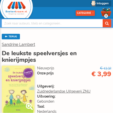
Inloggen
Boeken
kraam.nl
CATEGORIE
Stapel op voordeel
0
TERUG
Sandrine Lambert
De leukste speelversjes en
knierijmpjes
Nieuwprijs
€ 13,32
€ 3,99
LAATSTE
Onze prijs
STUKS
Uitgeverij:
Zuidnederlandse Uitgeverij ZNU
Uitvoering:
Gebonden
Taal:
Nederlands