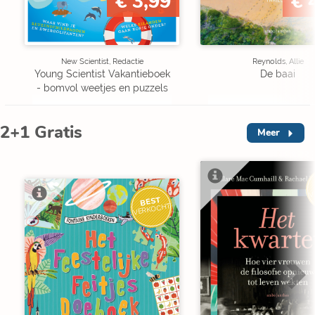
€ 3,99
€ 
New Scientist, Redactie
Reynolds, Allie
Young Scientist Vakantieboek
De baai
- bomvol weetjes en puzzels
2+1 Gratis
Meer
V
BEST
VERKOCHT