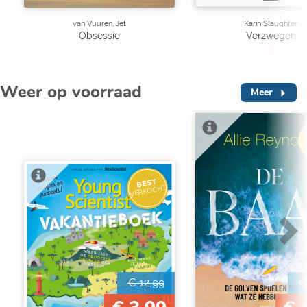
van Vuuren, Jet
Karin Slaughter
Obsessie
Verzwegen
Weer op voorraad
Meer
V
BEST
VERKOCHT
€ 12,99
€