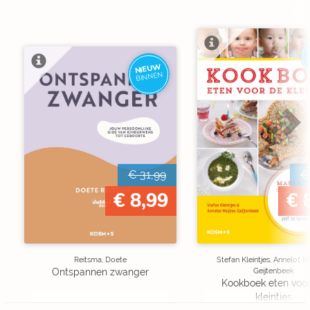
NIEUW
BINNEN
€ 31,99
€
€ 8,99
€ 
Reitsma, Doete
Stefan Kleintjes, Annelot M
Geijtenbeek
Ontspannen zwanger
Kookboek eten voo
kleintjes