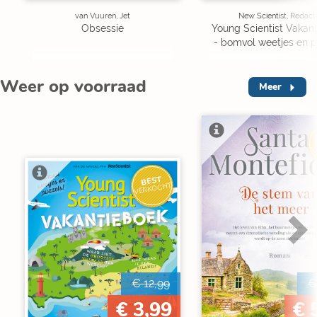
van Vuuren, Jet
New Scientist, Redact
Obsessie
Young Scientist Vakan
- bomvol weetjes en p
Weer op voorraad
Meer
V
BEST
VERKOCHT
€ 12,99
€
€ 3,99
€ 