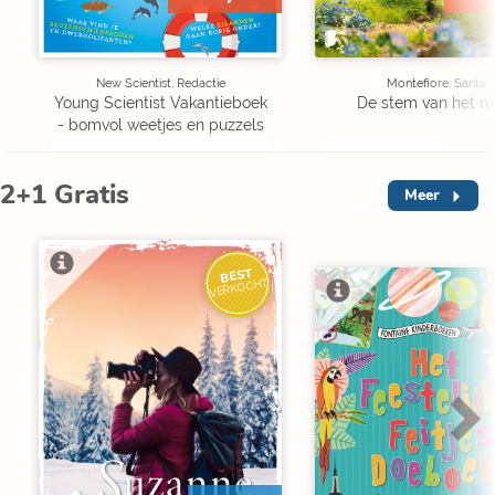
New Scientist, Redactie
Montefiore, Santa
Young Scientist Vakantieboek
De stem van het m
- bomvol weetjes en puzzels
2+1 Gratis
Meer
BEST
VERKOCHT
V