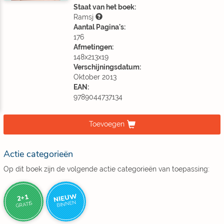
Staat van het boek:
Ramsj
Aantal Pagina's:
176
Afmetingen:
148x213x19
Verschijningsdatum:
Oktober 2013
EAN:
9789044737134
Toevoegen
Actie categorieën
Op dit boek zijn de volgende actie categorieën van toepassing:
NIEUW
2+1
BINNEN
GRATIS