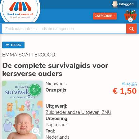
Inloggen
Boeken
kraam.nl
CATEGORIE
Stapel op voordeel
0
TERUG
EMMA SCATTERGOOD
De complete survivalgids voor
kersverse ouders
Nieuwprijs
€ 14,95
€ 1,50
2+1
Onze prijs
GRATIS
Uitgeverij:
Zuidnederlandse Uitgeverij ZNU
Uitvoering:
Paperback
Taal:
Nederlands