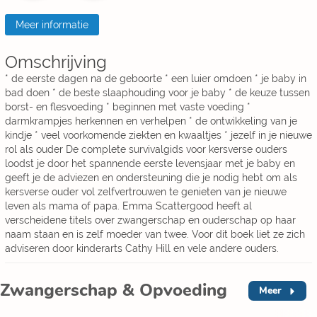
Meer informatie
Omschrijving
* de eerste dagen na de geboorte * een luier omdoen * je baby in
bad doen * de beste slaaphouding voor je baby * de keuze tussen
borst- en flesvoeding * beginnen met vaste voeding *
darmkrampjes herkennen en verhelpen * de ontwikkeling van je
kindje * veel voorkomende ziekten en kwaaltjes * jezelf in je nieuwe
rol als ouder De complete survivalgids voor kersverse ouders
loodst je door het spannende eerste levensjaar met je baby en
geeft je de adviezen en ondersteuning die je nodig hebt om als
kersverse ouder vol zelfvertrouwen te genieten van je nieuwe
leven als mama of papa. Emma Scattergood heeft al
verscheidene titels over zwangerschap en ouderschap op haar
naam staan en is zelf moeder van twee. Voor dit boek liet ze zich
adviseren door kinderarts Cathy Hill en vele andere ouders.
Zwangerschap & Opvoeding
Meer