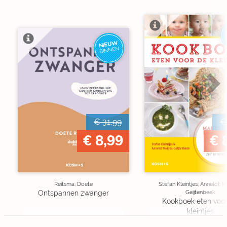
NIEUW
BINNEN
€ 31,99
€
€ 8,99
€ 
Reitsma, Doete
Stefan Kleintjes, Annelot M
Geijtenbeek
Ontspannen zwanger
Kookboek eten voo
kleintjes