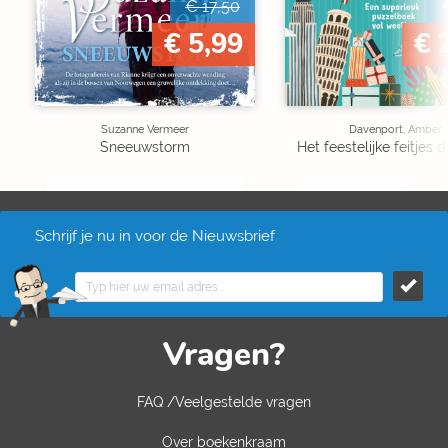
€ 17,50
€ 5,99
€ 
Suzanne Vermeer
Davenport, Amber
Sneeuwstorm
Het feestelijke feitjes
Schrijf je nu in voor de Nieuwsbrief
Vragen?
FAQ /Veelgestelde vragen
Over boekenkraam