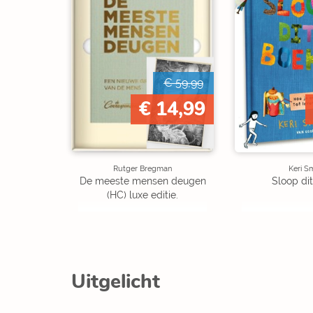
€ 59,99
€ 14,99
Rutger Bregman
Keri S
De meeste mensen deugen
Sloop dit
(HC) luxe editie.
Uitgelicht