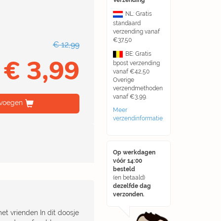
Verzending
NL: Gratis
standaard
verzending vanaf
€37,50
€ 12,99
BE: Gratis
€ 3,99
bpost verzending
vanaf €42,50
Overige
verzendmethoden
vanaf €3,99.
voegen
Meer
verzendinformatie
Op werkdagen
vóór 14:00
besteld
(en betaald)
dezelfde dag
verzonden.
et vrienden In dit doosje