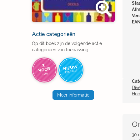
Sta
Afm
Ver
EAN
Actie categorieën
Op dit boek zijn de volgende actie
categorieën van toepassing:
3
NIEUW
VOOR
BINNEN
€10
Cat
Div
Hob
Meer informatie
Om
30 