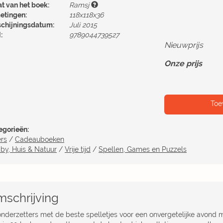
at van het boek:
Ramsj
etingen:
118x118x36
schijningsdatum:
Juli 2015
:
9789044739527
Nieuwprijs
Onze prijs
Toe
egorieën:
ers
/
Cadeauboeken
by, Huis & Natuur
/
Vrije tijd
/
Spellen, Games en Puzzels
schrijving
onderzetters met de beste spelletjes voor een onvergetelijke avond m