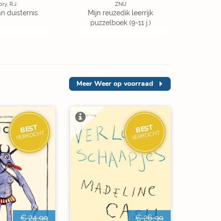
ory, R.J.
ZNU
an duisternis
Mijn reuzedik leerrijk
puzzelboek (9-11 j.)
Meer
Weer op voorraad
BEST
BEST
VERKOCHT
VERKOCHT
€ 24,99
€ 26,99