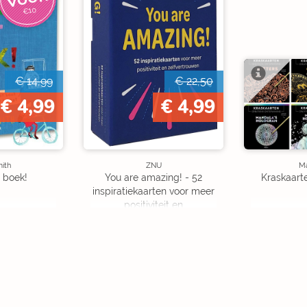
€10
€ 14,99
€ 22,50
€ 4,99
€ 4,99
mith
ZNU
M
 boek!
You are amazing! - 52
Kraskaarte
inspiratiekaarten voor meer
positiviteit en
zelfvertrouwen