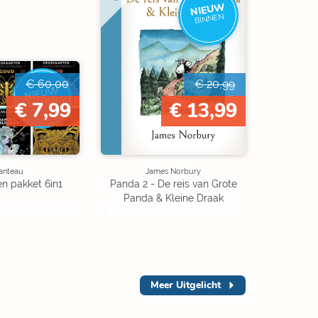
NIEUW
BINNEN
€ 60,00
€ 20,99
NIEUW
BINNEN
€ 7,99
€ 13,99
anteau
James Norbury
n pakket 6in1
Panda 2 - De reis van Grote
Panda & Kleine Draak
Meer
Uitgelicht