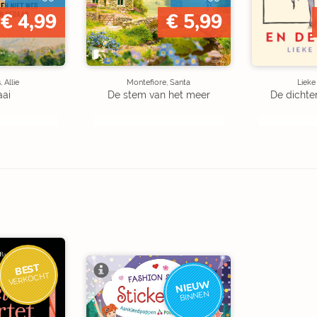
€ 4,99
€ 5,99
 Allie
Montefiore, Santa
Liek
aai
De stem van het meer
De dichte
BEST
VERKOCHT
NIEUW
BINNEN