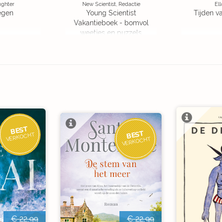
ughter
New Scientist, Redactie
Ell
egen
Young Scientist
Tijden v
Vakantieboek - bomvol
weetjes en puzzels
BEST
BEST
VERKOCHT
VERKOCHT
€ 22,99
€ 22,99