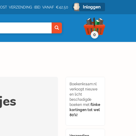
Inloggen
POST VERZENDING (BE) VANAF €42,50
0
Boekenkraam.nl
verkoopt nieuwe
jes
en licht
beschadigde
boeken met
flinke
kortingen tot wel
80%!