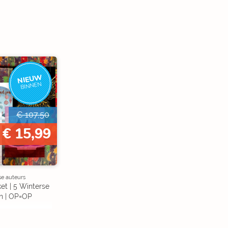
NIEUW
BINNEN
€ 107,50
€ 15,99
se auteurs
et | 5 Winterse
n | OP=OP