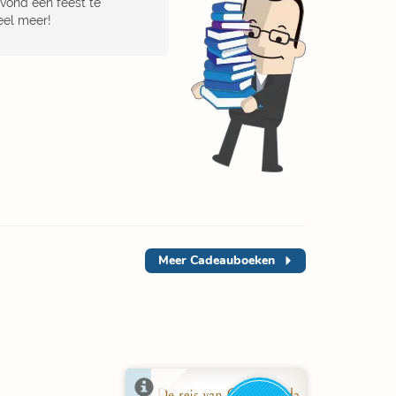
avond een feest te
eel meer!
Meer
Cadeauboeken