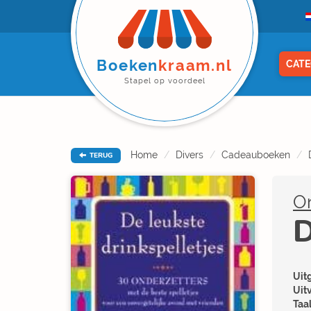
Boeken
kraam.nl
CATE
Stapel op voordeel
Home
Divers
Cadeauboeken
TERUG
O
D
Uitg
Uit
Taal