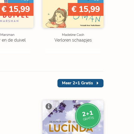
€ 15,99
€ 15,99
e Marsman
Madeline Cash
r en de duivel
Verloren schaapjes
Meer
2+1 Gratis
2+1
GRATIS