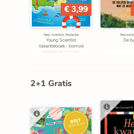
€ 3,99
New Scientist, Redactie
Reynolds,
Young Scientist
De b
Vakantieboek - bomvol
weetjes en puzzels
2+1 Gratis
BEST
VERKOCHT