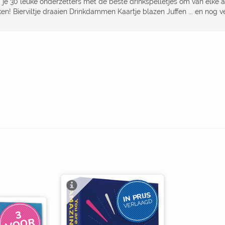
d je 30 leuke onderzetters met de beste drinkspelletjes om van elke 
en! Bierviltje draaien Drinkdammen Kaartje blazen Juffen ... en nog v
IN PRIJS
VERLAAGD
3
V
O
O
R