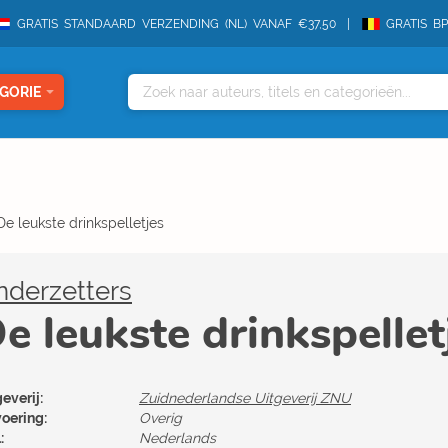
GRATIS STANDAARD VERZENDING (NL) VANAF €37,50
GRATIS B
GORIE
De leukste drinkspelletjes
nderzetters
e leukste drinkspellet
everij:
Zuidnederlandse Uitgeverij ZNU
voering:
Overig
:
Nederlands