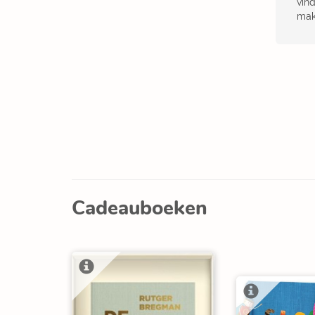
vin
mak
Cadeauboeken