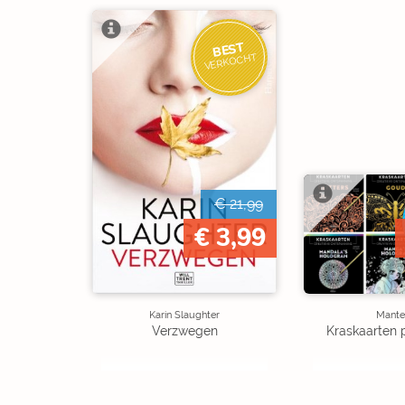
BEST
VERKOCHT
€ 21,99
€ 3,99
Karin Slaughter
Mante
Verzwegen
Kraskaarten 