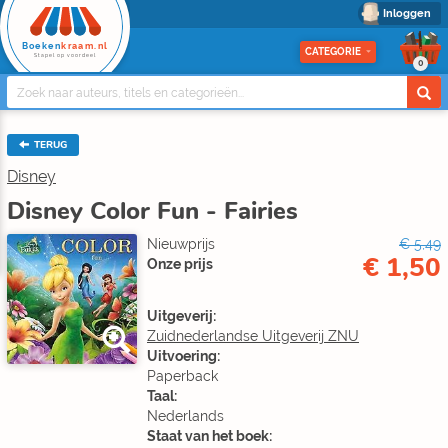
Inloggen
Boeken
kraam.nl
CATEGORIE
Stapel op voordeel
0
TERUG
Disney
Disney Color Fun - Fairies
Nieuwprijs
€ 5,49
€ 1,50
Onze prijs
Uitgeverij:
Zuidnederlandse Uitgeverij ZNU
Uitvoering:
Paperback
Taal:
Nederlands
Staat van het boek: