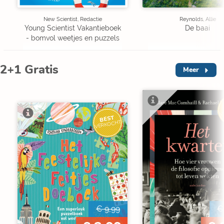
New Scientist, Redactie
Reynolds, Allie
Young Scientist Vakantieboek
De baai
- bomvol weetjes en puzzels
2+1 Gratis
Meer
V
BEST
VERKOCHT
€ 9,99
€