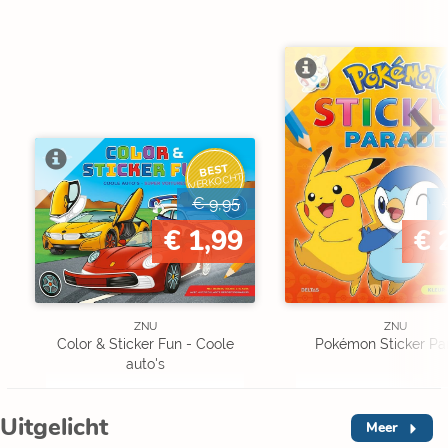
BEST
VERKOCHT
€ 9,95
€ 1,99
€ 
ZNU
ZNU
Color & Sticker Fun - Coole
Pokémon Sticker Pa
auto's
Uitgelicht
Meer