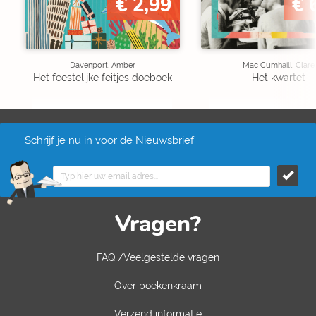
€ 2,99
€ 
Davenport, Amber
Mac Cumhaill, Clare
Het feestelijke feitjes doeboek
Het kwartet
Schrijf je nu in voor de Nieuwsbrief
Vragen?
FAQ /Veelgestelde vragen
Over boekenkraam
Verzend informatie