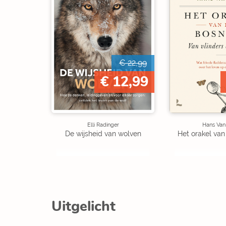
€ 22,99
€ 12,99
Elli Radinger
Hans Van
De wijsheid van wolven
Het orakel va
Uitgelicht