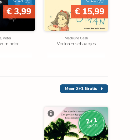
€ 3,99
€ 15,99
, Peter
Madeline Cash
on minder
Verloren schaapjes
Meer
2+1 Gratis
2+1
GRATIS