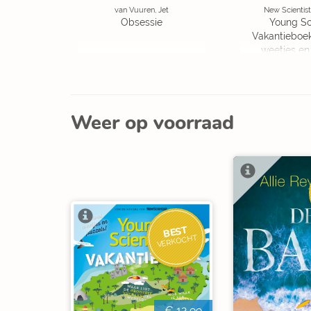
van Vuuren, Jet
New Scientist
Obsessie
Young Sc
Vakantieboe
weetjes en
Weer op voorraad
BEST
VERKOCHT
€ 12,99