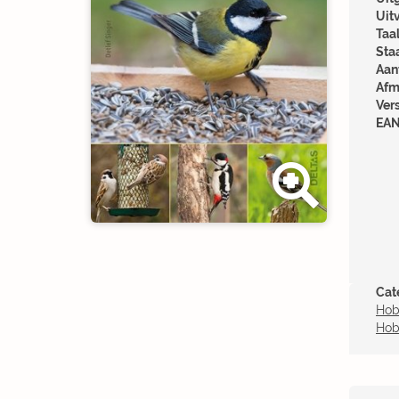
Uit
Taal
Sta
Aant
Afm
Ver
EAN
Cat
Hob
Hob