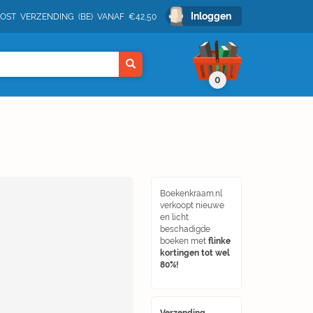
Inloggen
POST VERZENDING (BE) VANAF €42,50
0
Boekenkraam.nl
verkoopt nieuwe
en licht
beschadigde
boeken met
flinke
kortingen tot wel
80%!