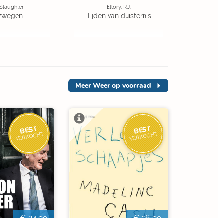
 Slaughter
Ellory, R.J.
zwegen
Tijden van duisternis
Meer
Weer op voorraad
BEST
BEST
VERKOCHT
VERKOCHT
€ 24,99
€ 26,99