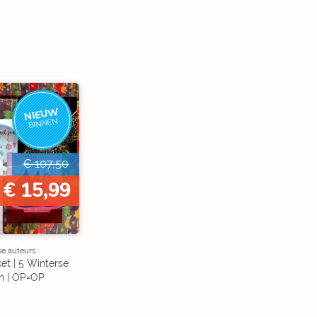
NIEUW
BINNEN
€ 107,50
€ 15,99
se auteurs
et | 5 Winterse
n | OP=OP