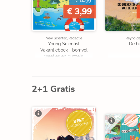
€ 3,99
New Scientist, Redactie
Reynolds,
Young Scientist
De b
Vakantieboek - bomvol
weetjes en puzzels
2+1 Gratis
BEST
VERKOCHT