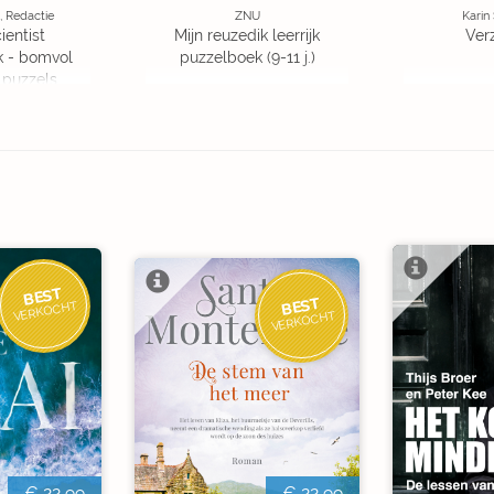
, Redactie
ZNU
Karin
ientist
Mijn reuzedik leerrijk
Ver
k - bomvol
puzzelboek (9-11 j.)
 puzzels
BEST
BEST
VERKOCHT
VERKOCHT
€ 22,99
€ 22,99