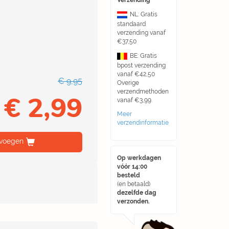
Verzending
NL: Gratis
standaard
verzending vanaf
€37,50
BE: Gratis
bpost verzending
vanaf €42,50
€ 9,95
Overige
verzendmethoden
€ 2,99
vanaf €3,99.
Meer
verzendinformatie
voegen
Op werkdagen
vóór 14:00
besteld
(en betaald)
dezelfde dag
verzonden.