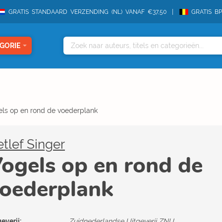
GRATIS STANDAARD VERZENDING (NL) VANAF €37,50
GRATIS B
GORIE
ls op en rond de voederplank
tlef Singer
ogels op en rond de
oederplank
everij:
Zuidnederlandse Uitgeverij ZNU