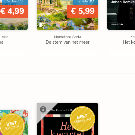
€ 4,99
€ 5,99
 Allie
Montefiore, Santa
Kee
aai
De stem van het meer
Het k
BEST
VERKOCHT
BEST
VERKOCHT