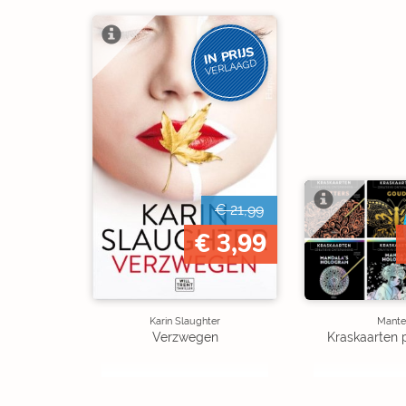
IN PRIJS
VERLAAGD
€ 21,99
€ 3,99
Karin Slaughter
Mante
Verzwegen
Kraskaarten 