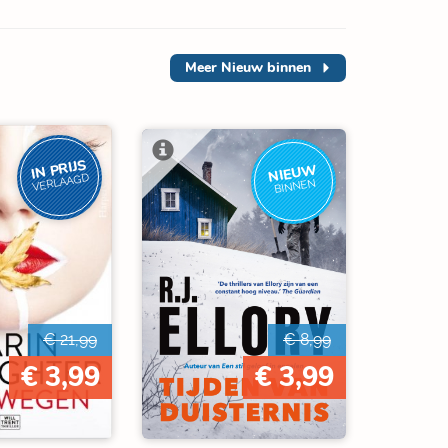
Meer
Nieuw binnen
IN PRIJS
NIEUW
VERLAAGD
BINNEN
€ 21,99
€ 8,99
€ 3,99
€ 3,99