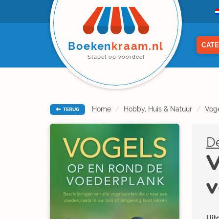
Boeken
kraam.nl
CATE
Stapel op voordeel
Home
Hobby, Huis & Natuur
Voge
TERUG
De
V
v
Uitg