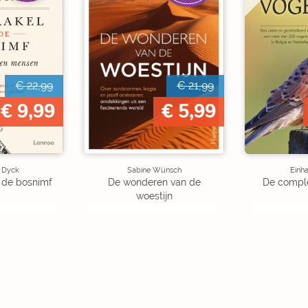
€ 22,99
€ 21,99
€ 9,99
€ 5,99
 Dyck
Sabine Wünsch
Einha
n de bosnimf
De wonderen van de
De comple
woestijn