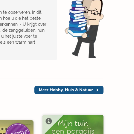
 te observeren. In dit
n hoe u die het beste
erkennen. - U krijgt over
, de zanggeluiden, hun
 het juiste voer te
gels een warm hart
Meer
Hobby, Huis & Natuur
LAATSTE