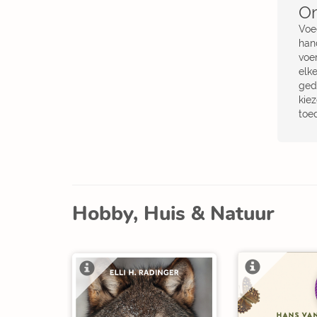
Om
Voe
hand
voer
elk
ged
kie
toe
Hobby, Huis & Natuur