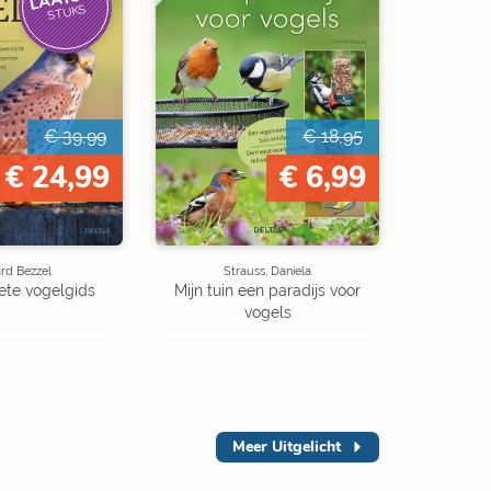
STUKS
€ 39,99
€ 18,95
€ 24,99
€ 6,99
rd Bezzel
Strauss, Daniela
te vogelgids
Mijn tuin een paradijs voor
vogels
Meer
Uitgelicht