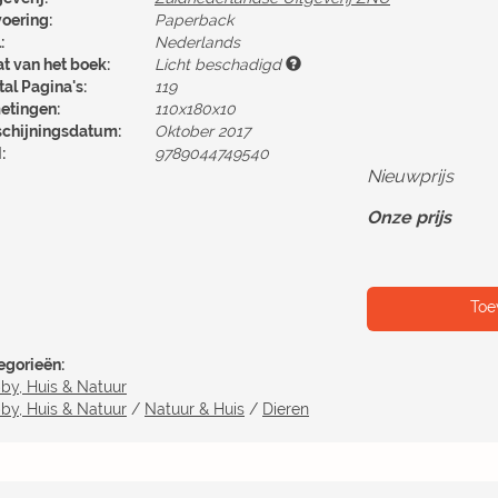
voering:
Paperback
:
Nederlands
at van het boek:
Licht beschadigd
al Pagina's:
119
etingen:
110x180x10
schijningsdatum:
Oktober 2017
:
9789044749540
Nieuwprijs
Onze prijs
Toe
egorieën:
by, Huis & Natuur
by, Huis & Natuur
/
Natuur & Huis
/
Dieren