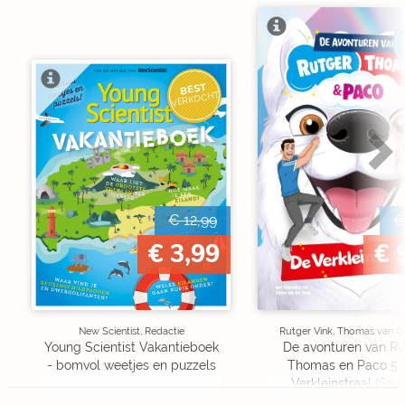
BEST
VERKOCHT
€ 12,99
€
€ 3,99
€ 
New Scientist, Redactie
Rutger Vink, Thomas van G
Young Scientist Vakantieboek
De avonturen van Ru
- bomvol weetjes en puzzels
Thomas en Paco 5 
Verkleinstraal (Spe
Edition)