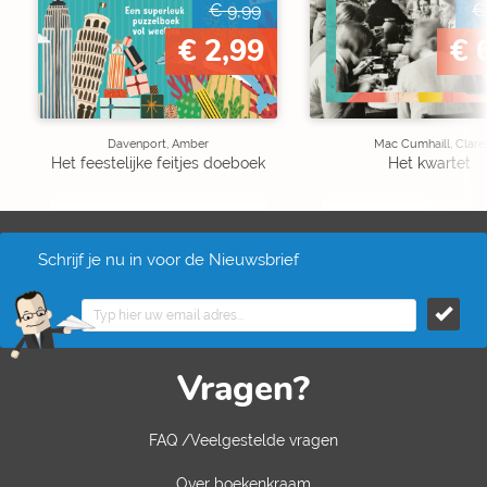
€ 9,99
€
€ 2,99
€ 
Davenport, Amber
Mac Cumhaill, Clare
Het feestelijke feitjes doeboek
Het kwartet
Schrijf je nu in voor de Nieuwsbrief
Vragen?
FAQ /Veelgestelde vragen
Over boekenkraam