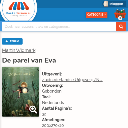
Inloggen
Boeken
kraam.nl
CATEGORIE
Stapel op voordeel
0
TERUG
Martin Widmark
De parel van Eva
Uitgeverij:
Zuidnederlandse Uitgeverij ZNU
Uitvoering:
Gebonden
Taal:
Nederlands
Aantal Pagina's:
32
Afmetingen:
200x270x10