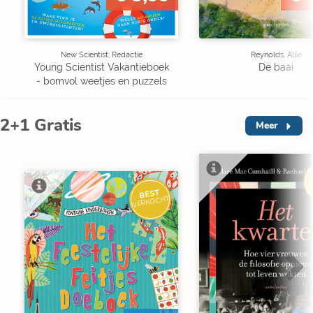
New Scientist, Redactie
Reynolds, Allie
Young Scientist Vakantieboek
De baai
- bomvol weetjes en puzzels
2+1 Gratis
Meer
V
BEST
VERKOCHT