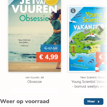
V
€ 17,50
€
€ 4,99
€ 
van Vuuren, Jet
New Scientist, Redact
Obsessie
Young Scientist Vakan
- bomvol weetjes en p
Weer op voorraad
Meer