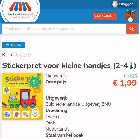
Inloggen
Boeken
kraam.nl
CATEGORIE
Stapel op voordeel
0
TERUG
Kleurboeken
Stickerpret voor kleine handjes (2-4 j.)
Nieuwprijs
€ 6,95
€ 1,99
2+1
Onze prijs
GRATIS
Uitgeverij:
Zuidnederlandse Uitgeverij ZNU
Uitvoering:
Overig
Taal:
Nederlands
Staat van het boek: