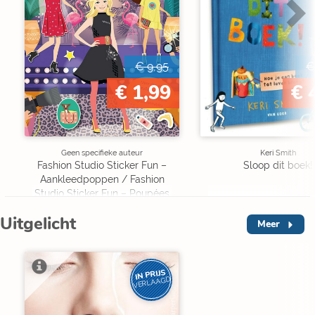
€ 9,95
€
€ 1,99
€ 
Geen specifieke auteur
Keri Smith
Fashion Studio Sticker Fun –
Sloop dit boek!
Aankleedpoppen / Fashion
Studio Sticker Fun – Poupées
Á habiller
Uitgelicht
Meer
IN PRIJS
VERLAAGD