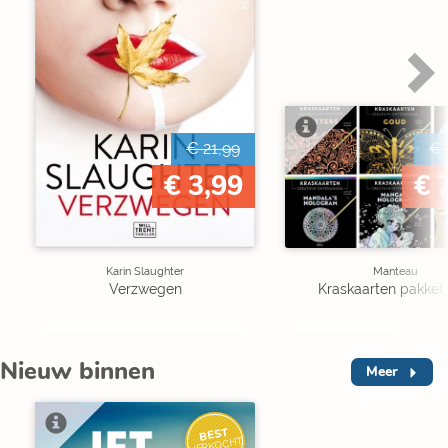
€ 21,99
€ 
€ 3,99
€ 
Karin Slaughter
Manteau
Verzwegen
Kraskaarten pakket 
Nieuw binnen
Meer
BEST
VERKOCHT