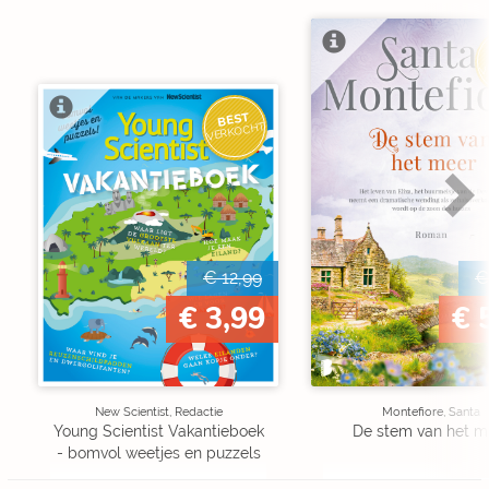
V
BEST
VERKOCHT
€ 12,99
€
€ 3,99
€ 
New Scientist, Redactie
Montefiore, Santa
Young Scientist Vakantieboek
De stem van het m
- bomvol weetjes en puzzels