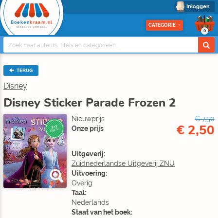
Inloggen
Boeken
kraam.nl
CATEGORIE
Stapel op voordeel
0
TERUG
Disney
Disney Sticker Parade Frozen 2
Nieuwprijs
€ 7,50
€ 2,50
2+1
Onze prijs
GRATIS
Uitgeverij:
Zuidnederlandse Uitgeverij ZNU
Uitvoering:
Overig
Taal:
Nederlands
Staat van het boek: