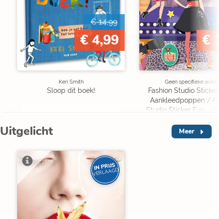
€ 14,99
€ 4,99
€ 
Keri Smith
Geen specifieke auteu
Sloop dit boek!
Fashion Studio Sticker
Aankleedpoppen / Fa
Studio Sticker Fun – 
Á habiller
Uitgelicht
Meer
IN PRIJS
VERLAAGD