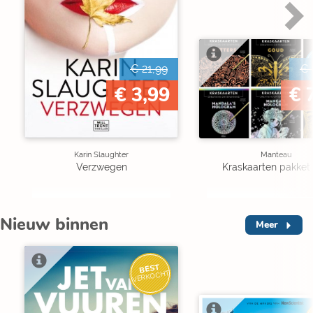
€ 21,99
€ 
€ 3,99
€ 
Karin Slaughter
Manteau
Verzwegen
Kraskaarten pakket 
Nieuw binnen
Meer
BEST
VERKOCHT