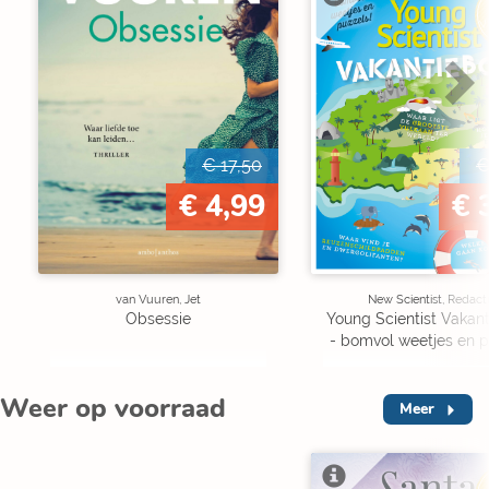
V
€ 17,50
€
€ 4,99
€ 
van Vuuren, Jet
New Scientist, Redact
Obsessie
Young Scientist Vakan
- bomvol weetjes en p
Weer op voorraad
Meer