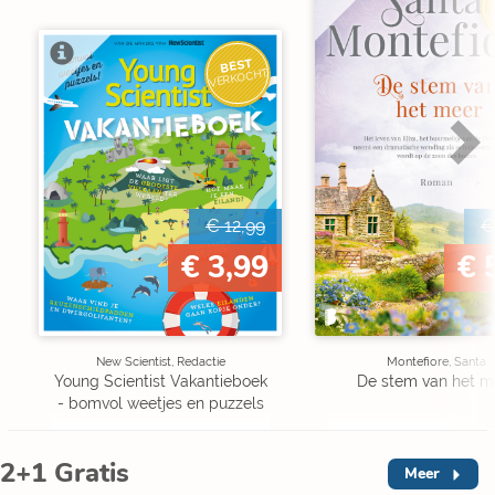
V
BEST
VERKOCHT
€ 12,99
€
€ 3,99
€ 
New Scientist, Redactie
Montefiore, Santa
Young Scientist Vakantieboek
De stem van het m
- bomvol weetjes en puzzels
2+1 Gratis
Meer