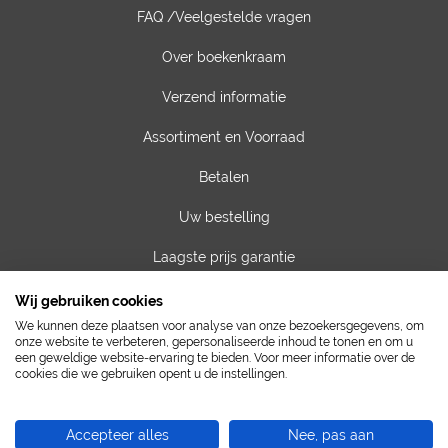
FAQ /Veelgestelde vragen
Over boekenkraam
Verzend informatie
Assortiment en Voorraad
Betalen
Uw bestelling
Laagste prijs garantie
Privacy van gegevens
Wij gebruiken cookies
We kunnen deze plaatsen voor analyse van onze bezoekersgegevens, om
Algemene voorwaarden
onze website te verbeteren, gepersonaliseerde inhoud te tonen en om u
een geweldige website-ervaring te bieden. Voor meer informatie over de
cookies die we gebruiken opent u de instellingen.
Contact
Vacatures
Accepteer alles
Nee, pas aan