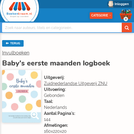
Inloggen
Boeken
kraam.nl
CATEGORIE
Stapel op voordeel
0
TERUG
Invulboeken
Baby's eerste maanden logboek
Uitgeverij:
Zuidnederlandse Uitgeverij ZNU
Uitvoering:
Gebonden
Taal:
Nederlands
Aantal Pagina's:
144
Afmetingen:
160x220x20