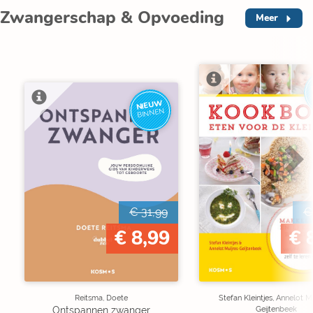
Zwangerschap & Opvoeding
Meer
NIEUW
BINNEN
€ 31,99
€
€ 8,99
€ 
Reitsma, Doete
Stefan Kleintjes, Annelot M
Geijtenbeek
Ontspannen zwanger