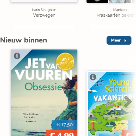
Karin Slaughter
Manteau
Verzwegen
Kraskaarten pakket 
Nieuw binnen
Meer
BEST
VERKOCHT
V
€ 17,50
€