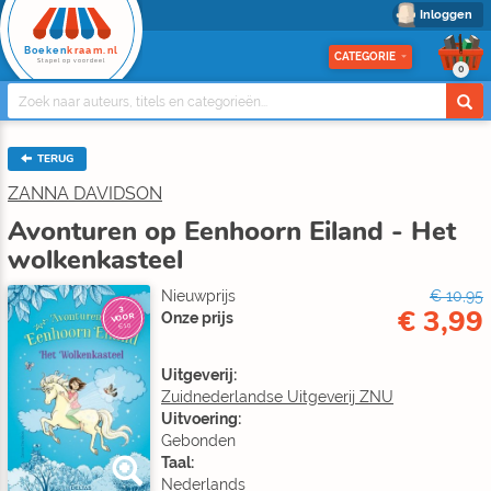
Inloggen
Boeken
kraam.nl
CATEGORIE
Stapel op voordeel
0
TERUG
ZANNA DAVIDSON
Avonturen op Eenhoorn Eiland - Het
wolkenkasteel
Nieuwprijs
€ 10,95
€ 3,99
3
Onze prijs
VOOR
€10
Uitgeverij:
Zuidnederlandse Uitgeverij ZNU
Uitvoering:
Gebonden
Taal:
Nederlands