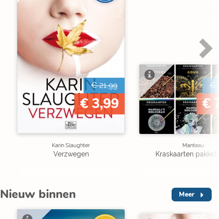
€ 21,99
€ 
€ 3,99
€ 
Karin Slaughter
Manteau
Verzwegen
Kraskaarten pakket 
Nieuw binnen
Meer