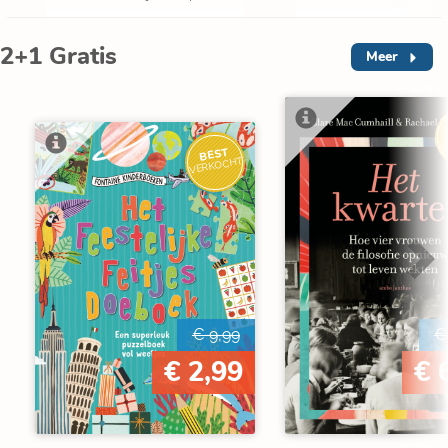
2+1 Gratis
Meer
V
BEST
VERKOCHT
€ 9,99
€
€ 2,99
€ 