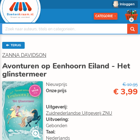
Inloggen
Boeken
kraam.nl
CATEGORIE
Stapel op voordeel
0
TERUG
ZANNA DAVIDSON
Avonturen op Eenhoorn Eiland - Het
glinstermeer
Nieuwprijs
€ 10,95
€ 3,99
3
Onze prijs
VOOR
€10
Uitgeverij:
Zuidnederlandse Uitgeverij ZNU
Uitvoering:
Gebonden
Taal:
Nederlands