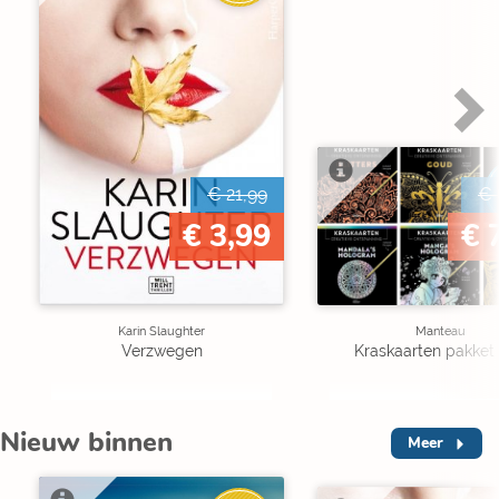
€ 21,99
€ 
€ 3,99
€ 
Karin Slaughter
Manteau
Verzwegen
Kraskaarten pakket 
Nieuw binnen
Meer