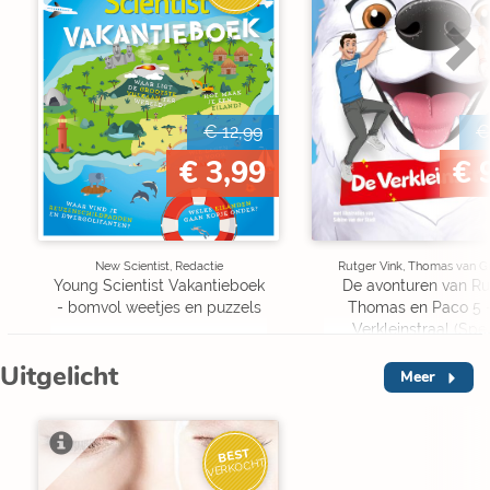
€ 12,99
€
€ 3,99
€ 
New Scientist, Redactie
Rutger Vink, Thomas van G
Young Scientist Vakantieboek
De avonturen van Ru
- bomvol weetjes en puzzels
Thomas en Paco 5 
Verkleinstraal (Spe
Edition)
Uitgelicht
Meer
BEST
VERKOCHT