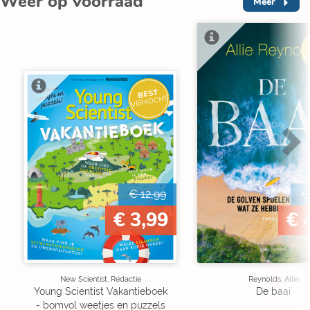
Weer op voorraad
Meer
V
BEST
VERKOCHT
€ 12,99
€
€ 3,99
€ 
New Scientist, Redactie
Reynolds, Allie
Young Scientist Vakantieboek
De baai
- bomvol weetjes en puzzels