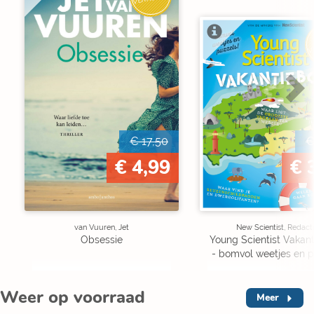
V
€ 17,50
€
€ 4,99
€ 
van Vuuren, Jet
New Scientist, Redact
Obsessie
Young Scientist Vakan
- bomvol weetjes en p
Weer op voorraad
Meer