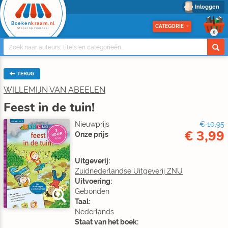
Inloggen
Boeken
kraam.nl
CATEGORIE
Stapel op voordeel
0
TERUG
WILLEMIJN VAN ABEELEN
Feest in de tuin!
Nieuwprijs
€ 10,95
€ 3,99
3
Onze prijs
VOOR
€10
Uitgeverij:
Zuidnederlandse Uitgeverij ZNU
Uitvoering:
Gebonden
Taal:
Nederlands
Staat van het boek: