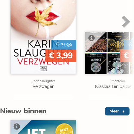
€ 21,99
€ 
€ 3,99
€ 
Karin Slaughter
Manteau
Verzwegen
Kraskaarten pakket 
Nieuw binnen
Meer
BEST
VERKOCHT