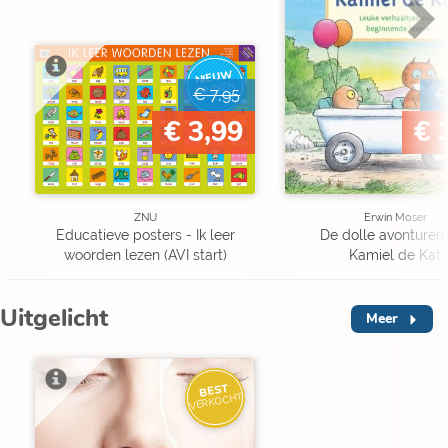
NIEUW
BINNEN
€ 7,95
€
€ 3,99
€ 
ZNU
Erwin Moser
Educatieve posters - Ik leer
De dolle avonturen
woorden lezen (AVI start)
Kamiel de Kat
Uitgelicht
Meer
BEST
VERKOCHT