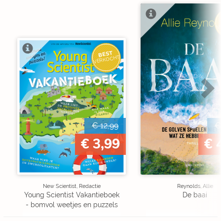
V
BEST
VERKOCHT
€ 12,99
€
€ 3,99
€ 
New Scientist, Redactie
Reynolds, Allie
Young Scientist Vakantieboek
De baai
- bomvol weetjes en puzzels