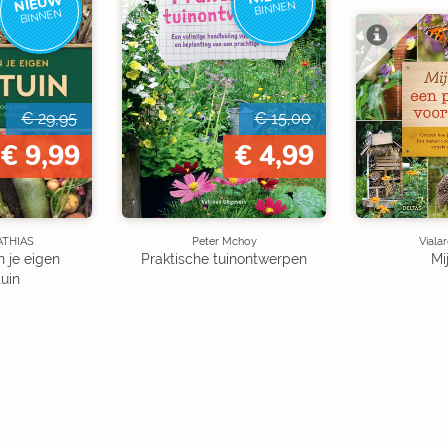
NIEUW
BINNEN
BINNEN
€ 29,95
€ 15,00
€ 9,99
€ 4,99
ATHIAS
Peter Mchoy
Viala
 je eigen
Praktische tuinontwerpen
Mi
uin