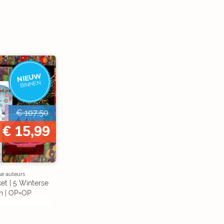
NIEUW
BINNEN
€ 107,50
€ 15,99
se auteurs
et | 5 Winterse
n | OP=OP