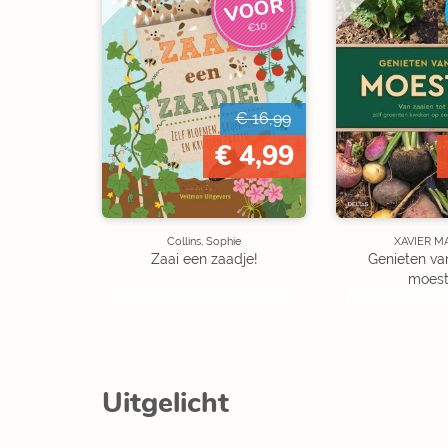
R
€10
€ 16,99
€ 4,99
Collins, Sophie
XAVIER M
Zaai een zaadje!
Genieten van
moest
Uitgelicht