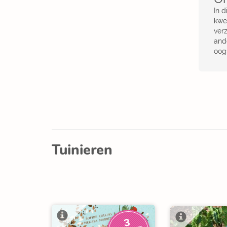
In d
kwe
verz
and
oog
Tuinieren
3
V
O
O