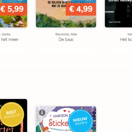
€ 5,99
€ 4,99
, Santa
Reynolds, Allie
Kee
 het meer
De baai
Het k
BEST
VERKOCHT
NIEUW
BINNEN