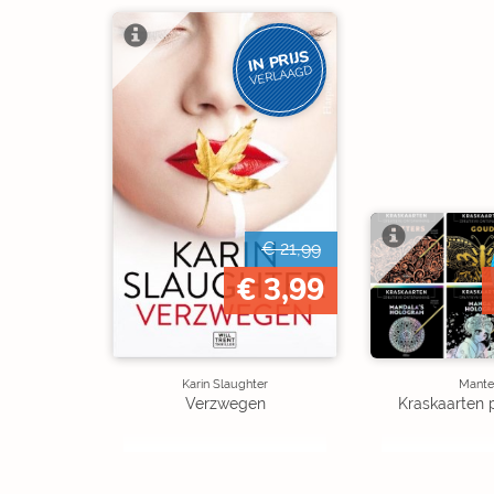
IN PRIJS
VERLAAGD
€ 21,99
€ 3,99
Karin Slaughter
Mante
Verzwegen
Kraskaarten 