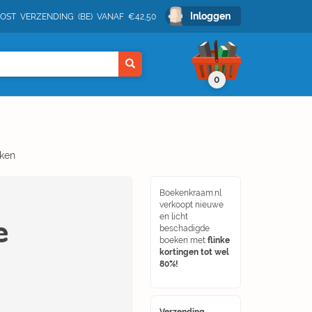
Inloggen
POST VERZENDING (BE) VANAF €42,50
0
eken
Boekenkraam.nl
verkoopt nieuwe
e
en licht
beschadigde
boeken met
flinke
kortingen tot wel
80%!