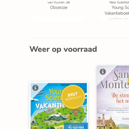
van Vuuren, Jet
New Scientist
Obsessie
Young Sc
Vakantieboe
weetjes en
Weer op voorraad
BEST
VERKOCHT
€ 12,99