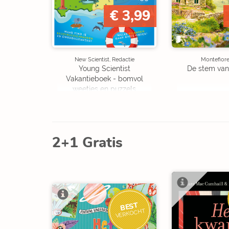
€ 3,99
New Scientist, Redactie
Montefiore
Young Scientist
De stem van
Vakantieboek - bomvol
weetjes en puzzels
2+1 Gratis
BEST
VERKOCHT