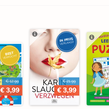
IN PRIJS
VERLAAGD
BEST
VERKOCHT
€ 12,99
€ 21,99
€ 3,99
€ 3,99