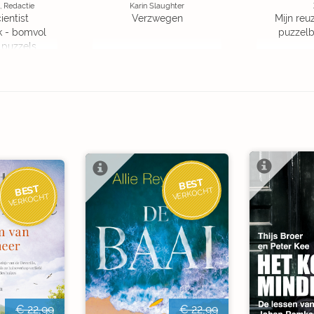
, Redactie
Karin Slaughter
ientist
Verzwegen
Mijn reuz
k - bomvol
puzzelbo
 puzzels
BEST
BEST
VERKOCHT
VERKOCHT
€ 22,99
€ 22,99