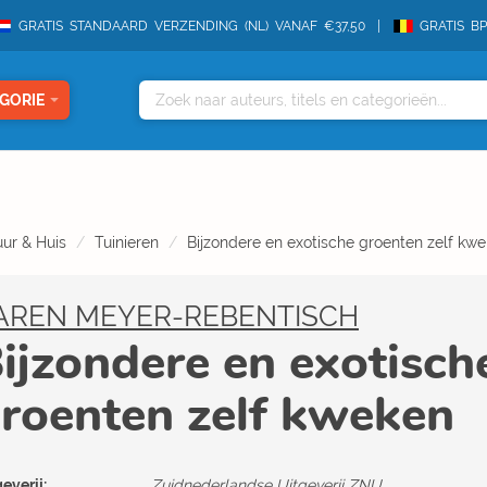
GRATIS STANDAARD VERZENDING (NL) VANAF €37,50
GRATIS B
GORIE
ur & Huis
Tuinieren
Bijzondere en exotische groenten zelf kw
AREN MEYER-REBENTISCH
ijzondere en exotisch
roenten zelf kweken
everij:
Zuidnederlandse Uitgeverij ZNU