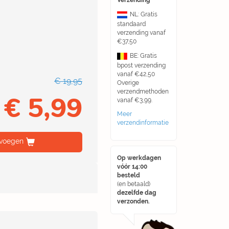
Verzending
NL: Gratis
standaard
verzending vanaf
€37,50
BE: Gratis
bpost verzending
vanaf €42,50
€ 19,95
Overige
verzendmethoden
€ 5,99
vanaf €3,99.
Meer
verzendinformatie
voegen
Op werkdagen
vóór 14:00
besteld
(en betaald)
dezelfde dag
verzonden.