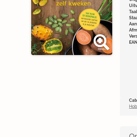
Uit
Taal
Sta
Aant
Afm
Ver
EAN
Cat
Hob
Om