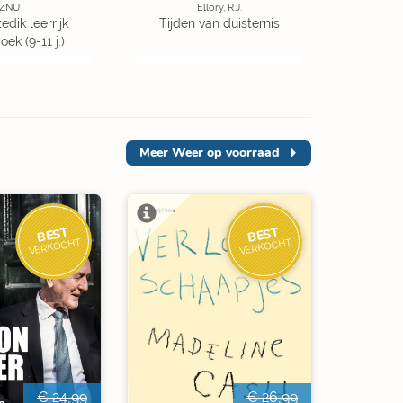
ZNU
Ellory, R.J.
edik leerrijk
Tijden van duisternis
ek (9-11 j.)
Meer
Weer op voorraad
BEST
BEST
VERKOCHT
VERKOCHT
€ 24,99
€ 26,99