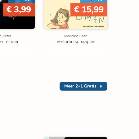
€ 3,99
€ 15,99
, Peter
Madeline Cash
on minder
Verloren schaapjes
Meer
2+1 Gratis