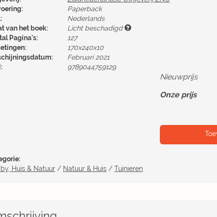
voering:
Paperback
:
Nederlands
at van het boek:
Licht beschadigd
al Pagina's:
127
etingen:
170x240x10
schijningsdatum:
Februari 2021
:
9789044759129
Nieuwprijs
Onze prijs
Toe
egorie:
by, Huis & Natuur
/
Natuur & Huis
/
Tuinieren
schrijving