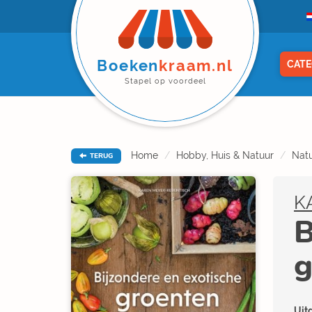
Boeken
kraam.nl
CATE
Stapel op voordeel
Home
Hobby, Huis & Natuur
Natu
TERUG
K
B
g
Uitg