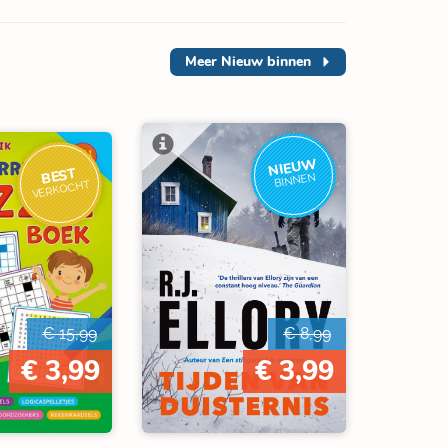
Meer
Nieuw binnen
NIEUW
BEST
BINNEN
VERKOCHT
€ 15,99
€ 8,99
€ 3,99
€ 3,99