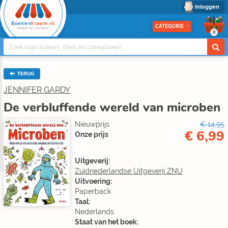
Inloggen
Boeken
kraam.nl
CATEGORIE
Stapel op voordeel
0
TERUG
JENNIFER GARDY
De verbluffende wereld van microben
Nieuwprijs
€ 14,95
€ 6,99
Onze prijs
Uitgeverij:
Zuidnederlandse Uitgeverij ZNU
Uitvoering:
Paperback
Taal:
Nederlands
Staat van het boek: