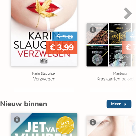
€ 21,99
€ 
€ 3,99
€ 
Karin Slaughter
Manteau
Verzwegen
Kraskaarten pakket 
Nieuw binnen
Meer
BEST
I
VERKOCHT
V