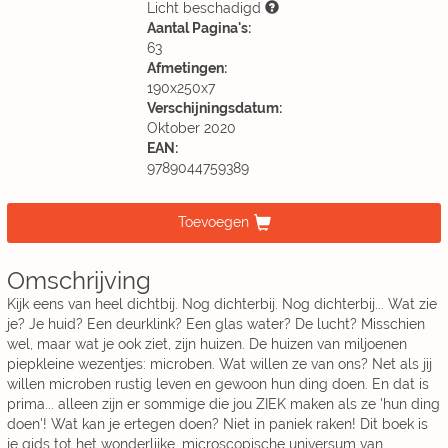
Licht beschadigd
Aantal Pagina's:
63
Afmetingen:
190x250x7
Verschijningsdatum:
Oktober 2020
EAN:
9789044759389
Toevoegen
Omschrijving
Kijk eens van heel dichtbij. Nog dichterbij. Nog dichterbij... Wat zie
je? Je huid? Een deurklink? Een glas water? De lucht? Misschien
wel, maar wat je ook ziet, zijn huizen. De huizen van miljoenen
piepkleine wezentjes: microben. Wat willen ze van ons? Net als jij
willen microben rustig leven en gewoon hun ding doen. En dat is
prima... alleen zijn er sommige die jou ZIEK maken als ze 'hun ding
doen'! Wat kan je ertegen doen? Niet in paniek raken! Dit boek is
je gids tot het wonderlijke, microscopische universum van