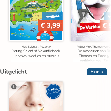
€ 12,99
€
€ 3,99
€ 
New Scientist, Redactie
Rutger Vink, Thomas van G
Young Scientist Vakantieboek
De avonturen van Ru
- bomvol weetjes en puzzels
Thomas en Paco 5 
Verkleinstraal (Spe
Edition)
Uitgelicht
Meer
IN PRIJS
VERLAAGD