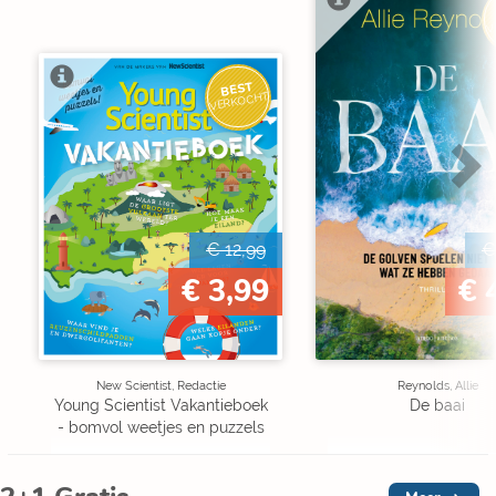
V
BEST
VERKOCHT
€ 12,99
€
€ 3,99
€ 
New Scientist, Redactie
Reynolds, Allie
Young Scientist Vakantieboek
De baai
- bomvol weetjes en puzzels