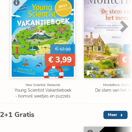
BEST
VERKOCHT
€ 12,99
€
€ 3,99
€ 
New Scientist, Redactie
Montefiore, Santa
Young Scientist Vakantieboek
De stem van het m
- bomvol weetjes en puzzels
2+1 Gratis
Meer