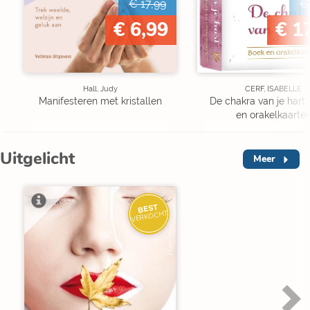
€ 17,99
€
€ 6,99
€ 1
Hall, Judy
CERF, ISABELLE
Manifesteren met kristallen
De chakra van je hart 
en orakelkaarte
Uitgelicht
Meer
BEST
VERKOCHT