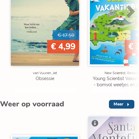
€ 17,50
€
€ 4,99
€ 
van Vuuren, Jet
New Scientist, Redact
Obsessie
Young Scientist Vakan
- bomvol weetjes en p
Weer op voorraad
Meer
V