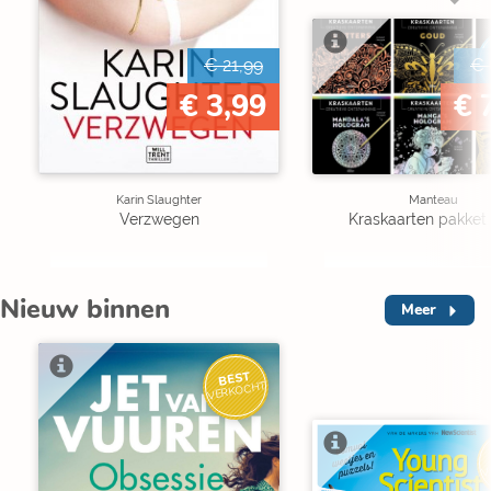
€ 21,99
€ 
€ 3,99
€ 
Karin Slaughter
Manteau
Verzwegen
Kraskaarten pakket 
Nieuw binnen
Meer
BEST
VERKOCHT
V