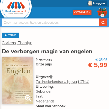
Inloggen
Boeken
kraam.nl
CATEGORIE
Stapel op voordeel
0
TERUG
Cortens, Theolyn
De verborgen magie van engelen
Nieuwprijs
€ 25,95
€ 5,99
Onze prijs
Uitgeverij:
Zuidnederlandse Uitgeverij (ZNU)
Uitvoering:
Gebonden
Taal:
Nederlands
Staat van het boek: