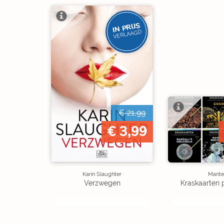
IN PRIJS
VERLAAGD
€ 21,99
€ 3,99
Karin Slaughter
Mante
Verzwegen
Kraskaarten 