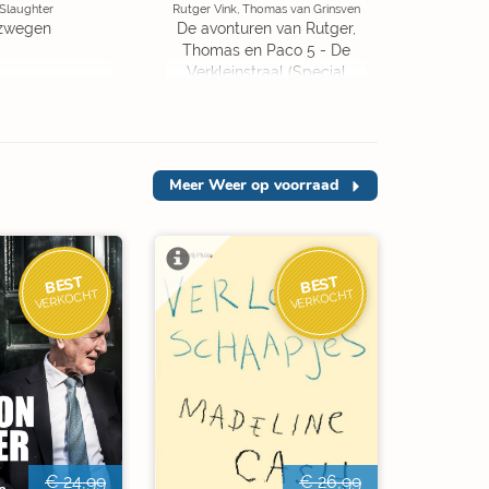
 Slaughter
Rutger Vink, Thomas van Grinsven
zwegen
De avonturen van Rutger,
Thomas en Paco 5 - De
Verkleinstraal (Special
Edition)
Meer
Weer op voorraad
BEST
BEST
VERKOCHT
VERKOCHT
€ 24,99
€ 26,99