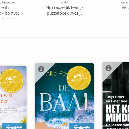
, Redactie
ZNU
Karin
ientist
Mijn reuzedik leerrijk
Ver
k - bomvol
puzzelboek (9-11 j.)
 puzzels
BEST
BEST
VERKOCHT
VERKOCHT
€ 22,99
€ 22,99