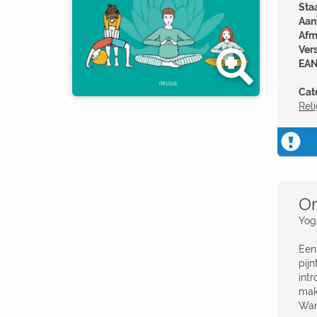
Sta
Aant
Afm
Ver
EAN
Cat
Reli
Om
Yoga
Een
pij
int
mak
War