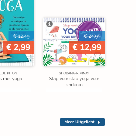
LAATSTE
STUKS
€ 12,49
€ 24,95
€ 2,99
€ 12,99
LDE PITON
SHOBANA-R. VINAY
ns met yoga
Stap voor stap yoga voor
kinderen
Meer
Uitgelicht