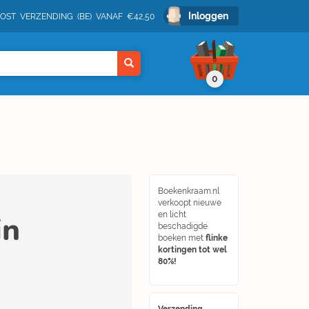
Inloggen
POST VERZENDING (BE) VANAF €42,50
0
Boekenkraam.nl
verkoopt nieuwe
in
en licht
beschadigde
boeken met
flinke
kortingen tot wel
80%!