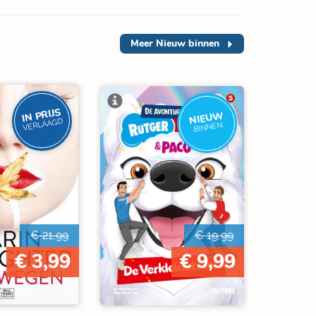
Meer
Nieuw binnen
IN PRIJS
NIEUW
VERLAAGD
BINNEN
€ 21,99
€ 19,99
€ 3,99
€ 9,99