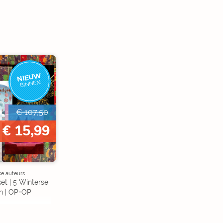
NIEUW
BINNEN
€ 107,50
€ 15,99
se auteurs
et | 5 Winterse
n | OP=OP