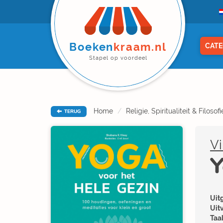
Boeken
kraam.nl
CATE
Stapel op voordeel
Home
Religie, Spiritualiteit & Filosofi
TERUG
Vi
Y
Uitg
Uit
Taal