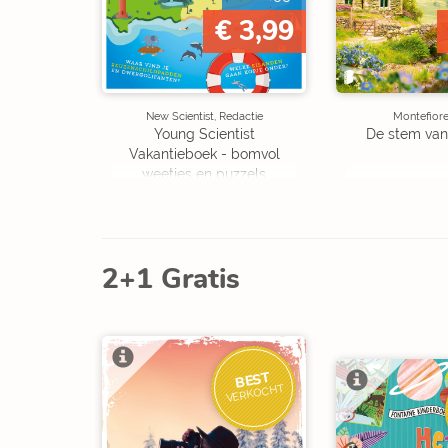
€ 3,99
New Scientist, Redactie
Montefiore
Young Scientist
De stem van
Vakantieboek - bomvol
weetjes en puzzels
2+1 Gratis
BEST
VERKOCHT