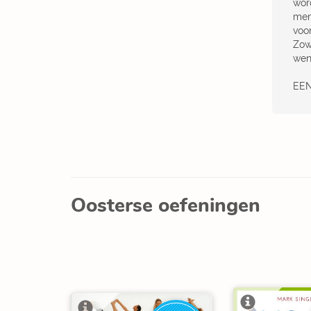
wor
men
voor
Zow
wen
EEN
Oosterse oefeningen