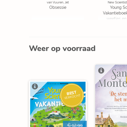
van Vuuren, Jet
New Scientist
Obsessie
Young Sc
Vakantieboe
weetjes en
Weer op voorraad
BEST
VERKOCHT
€ 12,99