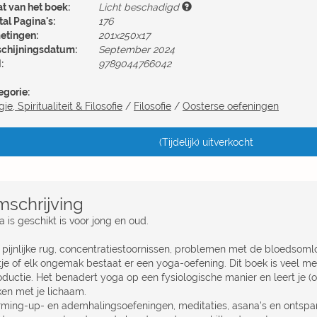
at van het boek:
Licht beschadigd
al Pagina's:
176
etingen:
201x250x17
schijningsdatum:
September 2024
:
9789044766042
egorie:
gie, Spiritualiteit & Filosofie
/
Filosofie
/
Oosterse oefeningen
(Tijdelijk) uitverkocht
schrijving
 is geschikt is voor jong en oud.
 pijnlijke rug, concentratiestoornissen, problemen met de bloedsomloo
ntje of elk ongemak bestaat er een yoga-oefening. Dit boek is veel m
roductie. Het benadert yoga op een fysiologische manier en leert je (
en met je lichaam.
ming-up- en ademhalingsoefeningen, meditaties, asana's en ontsp