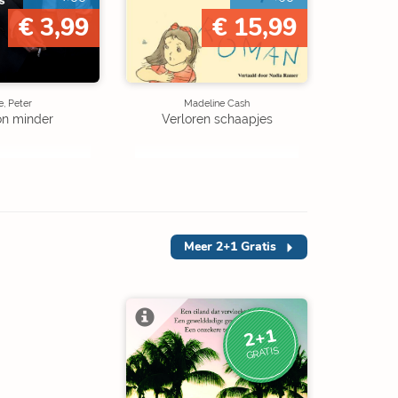
€ 3,99
€ 15,99
, Peter
Madeline Cash
on minder
Verloren schaapjes
Meer
2+1 Gratis
2+1
GRATIS