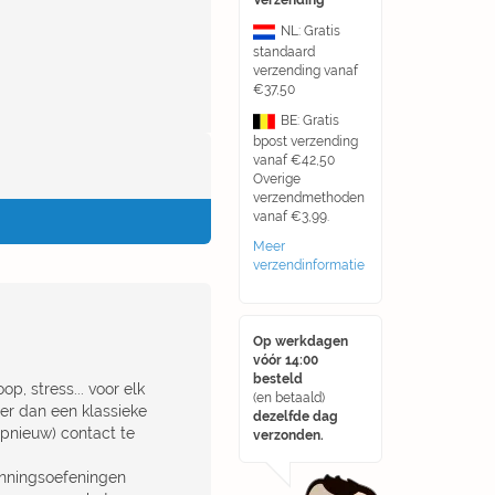
Verzending
NL: Gratis
standaard
verzending vanaf
€37,50
BE: Gratis
bpost verzending
vanaf €42,50
Overige
verzendmethoden
vanaf €3,99.
Meer
verzendinformatie
Op werkdagen
vóór 14:00
besteld
p, stress... voor elk
(en betaald)
eer dan een klassieke
dezelfde dag
opnieuw) contact te
verzonden.
anningsoefeningen