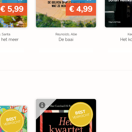
€ 5,99
€ 4,99
, Santa
Reynolds, Allie
Kee
 het meer
De baai
Het k
BEST
VERKOCHT
BEST
VERKOCHT