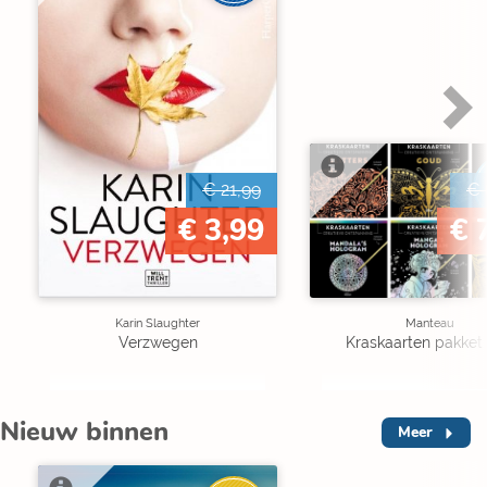
€ 21,99
€ 
€ 3,99
€ 
Karin Slaughter
Manteau
Verzwegen
Kraskaarten pakket 
Nieuw binnen
Meer