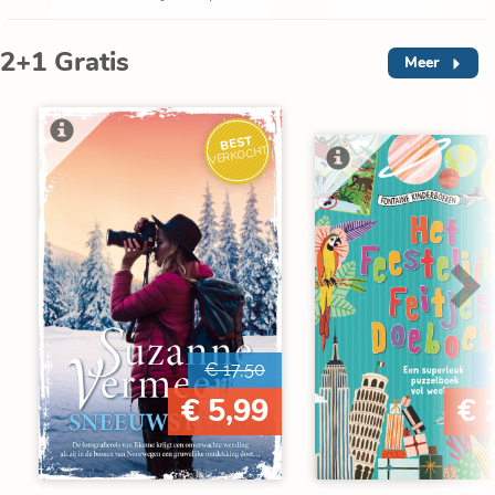
2+1 Gratis
Meer
BEST
VERKOCHT
V
€ 17,50
€ 5,99
€ 