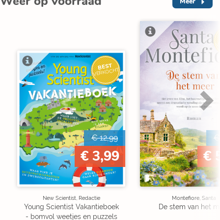
Weer op voorraad
Meer
V
BEST
VERKOCHT
€ 12,99
€
€ 3,99
€ 
New Scientist, Redactie
Montefiore, Santa
Young Scientist Vakantieboek
De stem van het m
- bomvol weetjes en puzzels