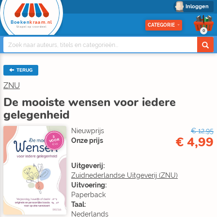
Inloggen
Boeken
kraam.nl
CATEGORIE
Stapel op voordeel
0
TERUG
ZNU
De mooiste wensen voor iedere
gelegenheid
Nieuwprijs
€ 12,95
€ 4,99
3
Onze prijs
VOOR
€10
Uitgeverij:
Zuidnederlandse Uitgeverij (ZNU)
Uitvoering:
Paperback
Taal:
Nederlands